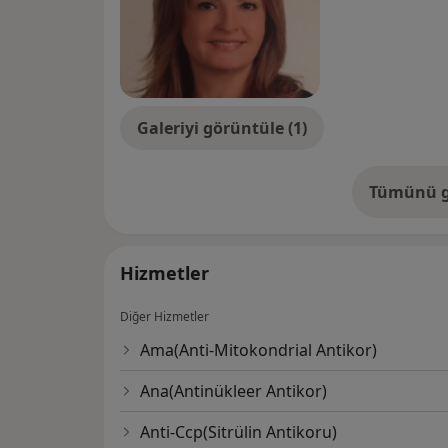
Galeriyi görüntüle (1)
Tümünü g
de
Hizmetler
Diğer Hizmetler
Ama(Anti-Mitokondrial Antikor)
Ana(Antinükleer Antikor)
Anti-Ccp(Sitrülin Antikoru)