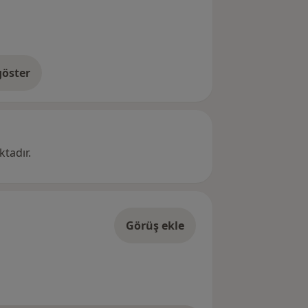
öster
res hakkında
tadır.
Görüş ekle