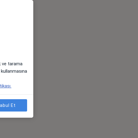
ak ve tarama
i) kullanmasına
tikası.
abul Et