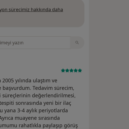
on sürecimiz hakkında daha
 daha fazla bilgi edinin
sinde ara
 2005 yılında ulaştım ve
le başvurdum. Tedavim sürecim,
 süreçlerinin değerlendirilmesi,
spiti sonrasında yeni bir ilaç
u yana 3-4 aylık periyotlarda
yrıca muayene sırasında
urumumu rahatlıkla paylaşıp görüş