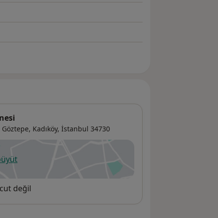
nesi
 Göztepe,
Kadıköy
,
İstanbul
34730
büyüt
ni bir sekmede açılır
cut değil