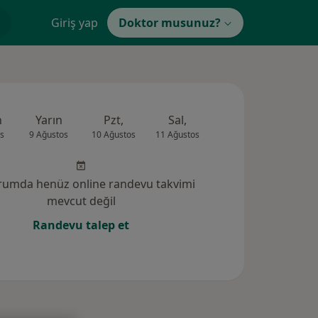
Giriş yap
Doktor musunuz?
n
Yarın
Pzt,
Sal,
Çar,
Per,
s
9 Ağustos
10 Ağustos
11 Ağustos
12 Ağustos
13 Ağus
rumda henüz online randevu takvimi
mevcut değil
Randevu talep et