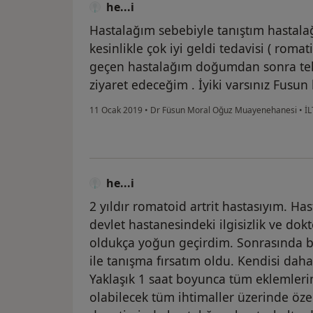
he...i
Hastalağım sebebiyle tanıştım hastala
kesinlikle çok iyi geldi tedavisi ( roma
geçen hastalağım doğumdan sonra tekr
ziyaret edeceğim . İyiki varsınız Fusu
11 Ocak 2019
•
Dr Füsun Moral Oğuz Muayenehanesi
•
İL
he...i
2 yıldır romatoid artrit hastasıyım. Hast
devlet hastanesindeki ilgisizlik ve dokt
oldukça yoğun geçirdim. Sonrasında bi
ile tanışma fırsatım oldu. Kendisi dah
Yaklaşık 1 saat boyunca tüm eklemlerim
olabilecek tüm ihtimaller üzerinde öze