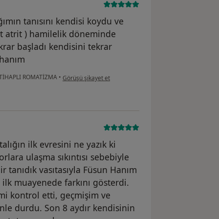
ğımın tanısını kendisi koydu ve
tit atrit ) hamilelik döneminde
ar başladı kendisini tekrar
n hanım
kullanıcının görüşüne göre he...i
TİHAPLI ROMATİZMA
•
Görüşü şikayet et
alığın ilk evresini ne yazık ki
orlara ulaşma sıkıntısı sebebiyle
r tanıdık vasıtasıyla Füsun Hanım
a ilk muayenede farkını gösterdi.
i kontrol etti, geçmişim ve
nle durdu. Son 8 aydır kendisinin