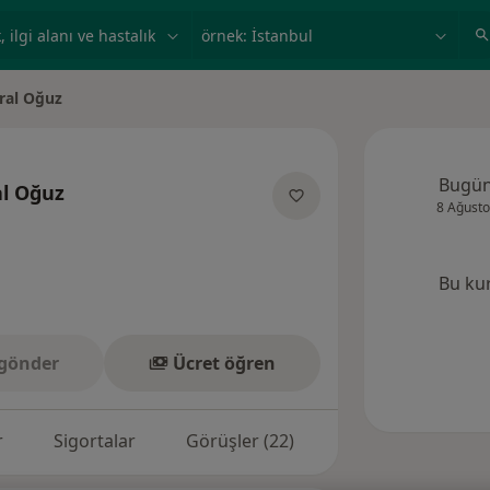
ilgi alanı ve hastalık, isim
örnek: İstanbul
ral Oğuz
Bugü
l Oğuz
8 Ağusto
zmanliklar hakkinda
Bu ku
gönder
Ücret öğren
r
Sigortalar
Görüşler (22)