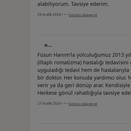
alabiliyorum. Tavsiye ederim.
kullanıcının görüşüne göre h...
29 Aralık 2024
•
•
•
Görüşü şikayet et
n...
N
Füsun Hanım'la yolculuğumuz 2013 yılı
(iltaplı romatizma) hastalığı tedavis
uyguladığı tedavi hem de hastalarıyla 
bir doktor. Her konuda yardımcı olur
verir ya da geri dönüp arar. Kendisiyl
Herkese gönül rahatlığıyla tavsiye edeb
kullanıcının görüşüne göre n...
27 Aralık 2024
•
•
•
Görüşü şikayet et