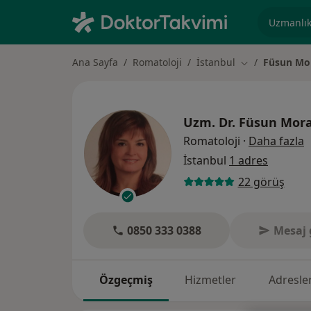
Uzmanlık, 
Ana Sayfa
Romatoloji
İstanbul
Füsun Mo
Şehir değiştir
Uzm. Dr.
Füsun Mora
u
Romatoloji
·
Daha fazla
İstanbul
1 adres
22 görüş
0850 333 0388
Mesaj 
Özgeçmiş
Hizmetler
Adresle