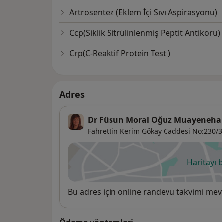
Artrosentez (Eklem İçi Sıvı Aspirasyonu)
Ccp(Siklik Sitrülinlenmiş Peptit Antikoru)
Crp(C-Reaktif Protein Testi)
Adres
Dr Füsun Moral Oğuz Muayeneha
Fahrettin Kerim Gökay Caddesi No:230/3
Haritayı 
ye
Uygunluk
Bu adres için online randevu takvimi mev