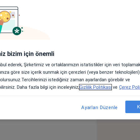
inden mezun oldu . İstanbul Göztepe
tamamladı. Yan dal uzmanlığını
tesi -Romatoloji de tamamladı
iniz bizim için önemli
eki muayenehanesinde hastalarını
abul ederek, Şirketimiz ve ortaklarımızın istatistikler için veri toplam
arınıza göre size içerik sunmak için çerezleri (veya benzer teknolojiler
MF)
Ankilozan Spondilit (AS)
Gut
 olursunuz.Tercihlerinizi istediğiniz zaman ayarlardan görebilir ve
seases
lirsiniz. Daha fazla bilgi için inceleyiniz,
Gizlilik Politikası
ve
Çerez Poli
K
Ayarları Düzenle