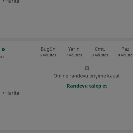
•
Harita
u
Bugün
Yarın
Cmt,
Paz,
6 Ağustos
7 Ağustos
8 Ağustos
9 Ağusto
yon
Online randevu erişime kapalı
Randevu talep et
anbul
•
Harita