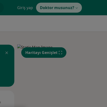
Giriş yap
Doktor musunuz?
Haritayı Genişlet
Pzt,
Sal,
Çar,
s
10 Ağustos
11 Ağustos
12 Ağustos