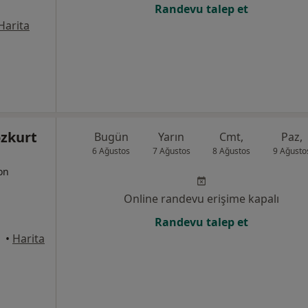
Randevu talep et
Harita
ozkurt
Bugün
Yarın
Cmt,
Paz,
6 Ağustos
7 Ağustos
8 Ağustos
9 Ağusto
yon
Online randevu erişime kapalı
Randevu talep et
•
Harita