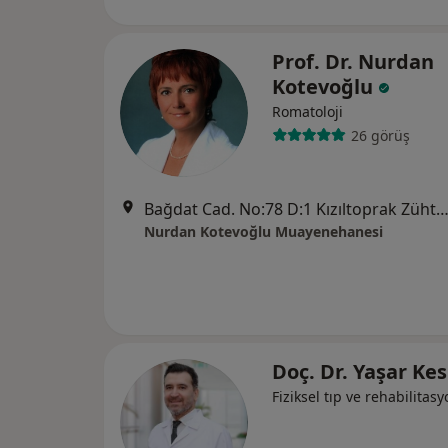
Prof. Dr. Nurdan
Kotevoğlu
Romatoloji
26 görüş
Bağdat Cad. No:78 D:1 Kızıltoprak Zühtüpaşa Mah. Nazlı Apt., İs
Nurdan Kotevoğlu Muayenehanesi
Doç. Dr. Yaşar Ke
Fiziksel tıp ve rehabilitas