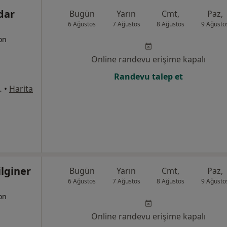
dar
Bugün
Yarın
Cmt,
Paz,
6 Ağustos
7 Ağustos
8 Ağustos
9 Ağusto
yon
Online randevu erişime kapalı
Randevu talep et
pt. Göztepe, Kadıköy
•
Harita
lginer
Bugün
Yarın
Cmt,
Paz,
6 Ağustos
7 Ağustos
8 Ağustos
9 Ağusto
yon
Online randevu erişime kapalı