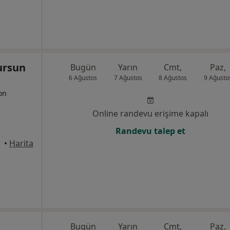
ursun
Bugün
Yarın
Cmt,
Paz,
6 Ağustos
7 Ağustos
8 Ağustos
9 Ağusto
yon
Online randevu erişime kapalı
Randevu talep et
•
Harita
Bugün
Yarın
Cmt,
Paz,