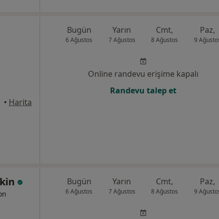
Bugün
Yarın
Cmt,
Paz,
6 Ağustos
7 Ağustos
8 Ağustos
9 Ağusto
Online randevu erişime kapalı
Randevu talep et
tanbul
•
Harita
skin
Bugün
Yarın
Cmt,
Paz,
6 Ağustos
7 Ağustos
8 Ağustos
9 Ağusto
yon