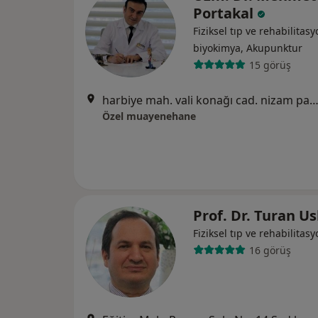
Portakal
Fiziksel tıp ve rehabilitasy
biyokimya, Akupunktur
15 görüş
harbiye mah. vali konağı cad. nizam palas ap. no:30/3 kat/3, İs
Özel muayenehane
Prof. Dr. Turan U
Fiziksel tıp ve rehabilitas
16 görüş