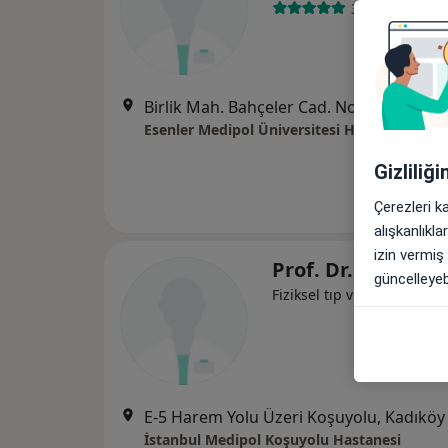
3 görüş
Birlik Mah. Bahçeler Cad. No: 5 (Esenler Kültür Me
Esenler Medipol Üniversitesi Hastanesi
Gizliliğ
Çerezleri k
alışkanlıkl
izin vermiş
Prof. Dr. İlhan Ka
güncelleyebi
Fiziksel tıp ve rehabilitas
E-5 Harem Yolu Üzeri Koşuyolu, Kadıköy
İstanbul Medipol Koşuyolu Hastanesi