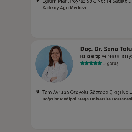
Eğitim Mah. Poyraz Sok. No: 14 Sadıkoğlu 4 İş Merkezi D:Kat: 3/39, Hasanpaşa, Kadıköy/İstanbul, İstanbul
Kadıköy Ağrı Merkezi
Doç. Dr. Sena Tol
Fiziksel tıp ve rehabilitas
5 görüş
Tem Avrupa Otoyolu Göztepe Çıkışı No: 1Bağcılar, İst
Bağcılar Medipol Mega Üniversite Hastanesi