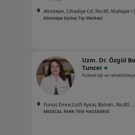
Altıntepe, Cihadiye Cd. No:40, Maltepe
•
Altıntepe Kızılay Tıp Merkezi
Uzm. Dr. Özgül B
Tuncer
Fiziksel tıp ve rehabilitas
Yunus Emre,Lütfi Aykaç Bulvarı, No:80 D:G, İstanbul
MEDİCAL PARK TEM HASTANESİ