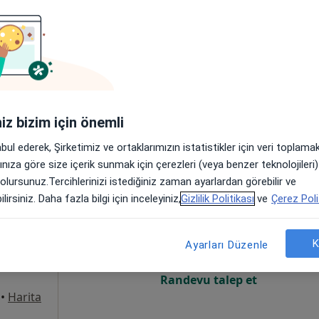
Online randevu erişime kapalı
Randevu talep et
rkezi Karşısı), Esenler
•
Harita
iniz bizim için önemli
abul ederek, Şirketimiz ve ortaklarımızın istatistikler için veri toplam
arınıza göre size içerik sunmak için çerezleri (veya benzer teknolojiler
 olursunuz.Tercihlerinizi istediğiniz zaman ayarlardan görebilir ve
rabekir
Bugün
Yarın
Cmt,
Paz,
lirsiniz. Daha fazla bilgi için inceleyiniz,
Gizlilik Politikası
ve
Çerez Poli
6 Ağustos
7 Ağustos
8 Ağustos
9 Ağusto
yon
K
Ayarları Düzenle
Online randevu erişime kapalı
Randevu talep et
•
Harita