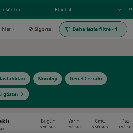
ilgi alanı ve hastalık, isim
örnek: İstanbul
ihler
Sigorta
Daha fazla filtre
•
1
Hastalıkları
Nöroloji
Genel Cerrahi
 göster
aklı
Bugün
Yarın
Cmt,
Paz,
6 Ağustos
7 Ağustos
8 Ağustos
9 Ağusto
yon