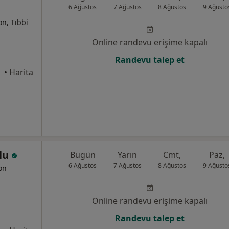
6 Ağustos
7 Ağustos
8 Ağustos
9 Ağusto
on, Tıbbi
Online randevu erişime kapalı
Randevu talep et
tanbul
•
Harita
slu
Bugün
Yarın
Cmt,
Paz,
6 Ağustos
7 Ağustos
8 Ağustos
9 Ağusto
yon
Online randevu erişime kapalı
Randevu talep et