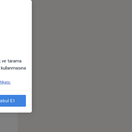
ak ve tarama
i) kullanmasına
Pzt,
Sal,
Çar,
tikası.
s
10 Ağustos
11 Ağustos
12 Ağustos
abul Et