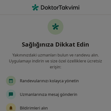
An
İltihaplı Eklem Romatizması • Istanbul
Filters
• 1
Sigorta
Harita
İltihaplı Eklem Romatizması, İstanbul
Sağlığınıza Dikkat Edin
Yakınınızdaki uzmanları bulun ve randevu alın.
Hangi uzmanlığı aramıştınız?
Uygulamayı indirin ve size özel özelliklere ücretsiz
Fiziksel Tıp Ve Rehabilitasyon
İç Hastalıkları
erişin:
Randevularınızı kolayca yönetin
Uzmanlarınıza mesaj gönderin
Bildirimleri alın