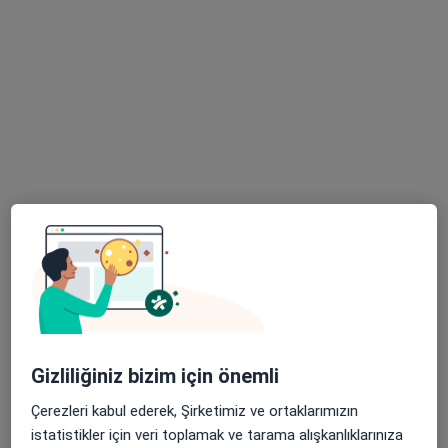
Alemdağ Cad. Sezer Sk. No:3-5 Ümraniye - İstanbul, Ümraniye
•
Harita
Özel Çakmak Erdem Hastanesi
Bu uzman ilgili adres için online danışmanlık/takvim sunmuyor.
Randevu talep et
Uzm. Dr. Mehmet Portakal
Gizliliğiniz bizim için önemli
Fiziksel tıp ve rehabilitasyon, Tıbbi biyokimya, Akupunktur
15 görüş
Çerezleri kabul ederek, Şirketimiz ve ortaklarımızın
istatistikler için veri toplamak ve tarama alışkanlıklarınıza
harbiye mah. vali konağı cad. nizam palas ap. no:30/3 kat/3, İstanbul
•
Harita