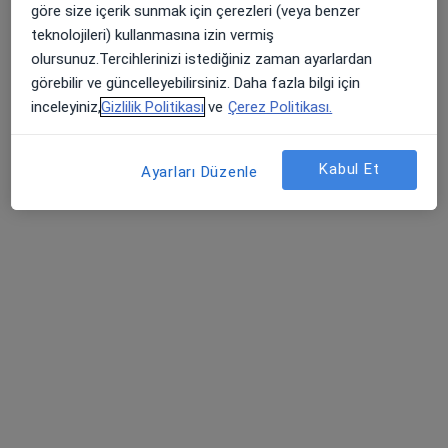
göre size içerik sunmak için çerezleri (veya benzer
Özel muayenehane
teknolojileri) kullanmasına izin vermiş
Bu uzman ilgili adres için online danışmanlık/takvim sunmuyor.
olursunuz.Tercihlerinizi istediğiniz zaman ayarlardan
görebilir ve güncelleyebilirsiniz. Daha fazla bilgi için
Randevu talep et
inceleyiniz,
Gizlilik Politikası
ve
Çerez Politikası.
Kabul Et
Ayarları Düzenle
Prof. Dr. Turan Uslu
Fiziksel tıp ve rehabilitasyon
16 görüş
Eğitim Mah. Poyraz Sok. No: 14 Sadıkoğlu 4 İş Merkezi D:Kat: 3/39, Hasanpaşa, Kadıköy/İstanbul, İstanbul
•
Harita
Kadıköy Ağrı Merkezi