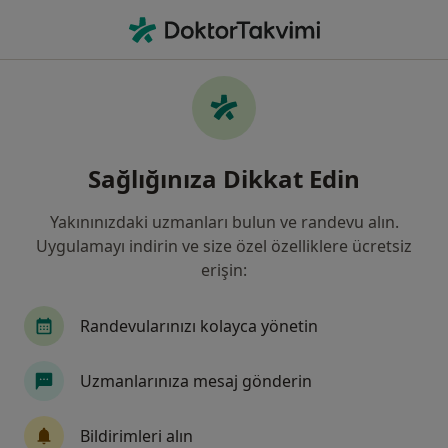
An
Büyüme Ağrısı • Istanbul
Filters
• 1
Sigorta
Harita
Büyüme Ağrısı, İstanbul
Sağlığınıza Dikkat Edin
Yakınınızdaki uzmanları bulun ve randevu alın.
Hangi uzmanlığı aramıştınız?
Uygulamayı indirin ve size özel özelliklere ücretsiz
Çocuk Sağlığı Ve Hastalıkları
Kadın Hastalıkla
erişin:
Randevularınızı kolayca yönetin
Uzmanlarınıza mesaj gönderin
Bildirimleri alın