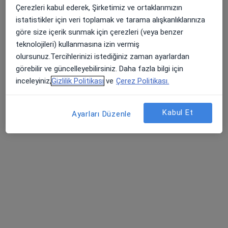
Çerezleri kabul ederek, Şirketimiz ve ortaklarımızın
Özel Çakmak Erdem Hastanesi
istatistikler için veri toplamak ve tarama alışkanlıklarınıza
Bu uzman ilgili adres için online danışmanlık/takvim sunmuyor.
göre size içerik sunmak için çerezleri (veya benzer
teknolojileri) kullanmasına izin vermiş
Randevu talep et
olursunuz.Tercihlerinizi istediğiniz zaman ayarlardan
görebilir ve güncelleyebilirsiniz. Daha fazla bilgi için
inceleyiniz,
Gizlilik Politikası
ve
Çerez Politikası.
Kabul Et
Ayarları Düzenle
Uzm. Dr. Aygul Nabalıyeva
Çocuk sağlığı ve hastalıkları
Güneşli Mahallesi Fevzi Çakmak Caddesi No:72-74, Bağcılar
•
Harita
Özel Güneşli Erdem Hastanesi
Bu uzman ilgili adres için online danışmanlık/takvim sunmuyor.