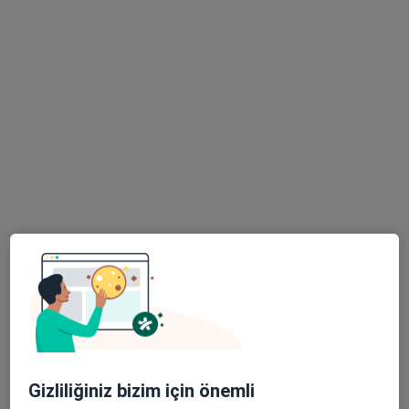
Alemdağ Cad. Sezer Sk. No:3-5 Ümraniye - İstanbul, Ümraniye
•
Harita
Özel Çakmak Erdem Hastanesi
Bu uzman ilgili adres için online danışmanlık/takvim sunmuyor.
Randevu talep et
Uzm. Dr. Esra Çetinkaya
Çocuk sağlığı ve hastalıkları
2 görüş
Gizliliğiniz bizim için önemli
Alemdağ Cad. Sezer Sk. No:3-5 Ümraniye - İstanbul, Ümraniye
•
Harita