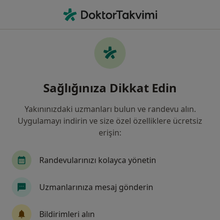
An
Genel Cerrahi • Şanlıurfa Edessa
Filters
Sigorta:
Türk Nippon Sigorta
Şanlıurfa bölgesinde Türk Nippon Sigorta
Sağlığınıza Dikkat Edin
kabul eden Genel Cerrahlar
Yakınınızdaki uzmanları bulun ve randevu alın.
Uygulamayı indirin ve size özel özelliklere ücretsiz
erişin:
Randevularınızı kolayca yönetin
Uzmanlarınıza mesaj gönderin
Op. Dr. Felat Çiftçi
Genel cerrahi
Bildirimleri alın
18 görüş