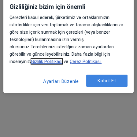
Özel Metrolife Hastanesi
Gizliliğiniz bizim için önemli
Bu uzman ilgili adres için online danışmanlık/takvim sunmuyor.
Çerezleri kabul ederek, Şirketimiz ve ortaklarımızın
istatistikler için veri toplamak ve tarama alışkanlıklarınıza
Randevu talep et
göre size içerik sunmak için çerezleri (veya benzer
teknolojileri) kullanmasına izin vermiş
olursunuz.Tercihlerinizi istediğiniz zaman ayarlardan
görebilir ve güncelleyebilirsiniz. Daha fazla bilgi için
inceleyiniz,
Gizlilik Politikası
ve
Çerez Politikası.
Kabul Et
Ayarları Düzenle
Özel Metrolife Hastanesi
·
Daha fazla
Genel cerrahi, İç hastalıkları, Kardiyoloji
404 görüş
Şenevler Mahallesi 6129. Sokak No:2C Karaköprü, Şanlıurfa
•
Harita
Özel Metrolife Hastanesi