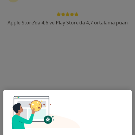
Ertuğrul Gazi Mah. Yunus Emre Cad. No: 76 Haliliye, Şanlıurfa
•
Harita
Özel Şanmed Hastanesi
Apple Store’da 4,6 ve Play Store’da 4,7 ortalama puan
Bu uzman ilgili adres için online danışmanlık/takvim sunmuyor.
Randevu talep et
Doç. Dr. Ümit Mercan
Genel cerrahi, Cerrahi onkoloji
9 görüş
Şenevler Mahallesi 6129. Sokak No:2C Karaköprü, Şanlıurfa
•
Harita