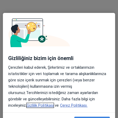
Yaşam Caddesi No:5 Söğütözü, Yenimahalle
•
Harita
Özel Tobb Etü Hastanesi
Prof. Dr. Adile Berna
Prof. Dr. Bilge Yılmaz
Dr. Öğr. Üyesi Aycan
Dursun
Kara
Yüksel
Göğüs hastalıkları
Göğüs hastalıkları
Göğüs hastalıkları
Bu kurumda online uygunluğu bulunan bir doktor veya uzman bulunamadı
Gizliliğiniz bizim için önemli
Profili Gör
Çerezleri kabul ederek, Şirketimiz ve ortaklarımızın
istatistikler için veri toplamak ve tarama alışkanlıklarınıza
göre size içerik sunmak için çerezleri (veya benzer
teknolojileri) kullanmasına izin vermiş
olursunuz.Tercihlerinizi istediğiniz zaman ayarlardan
görebilir ve güncelleyebilirsiniz. Daha fazla bilgi için
inceleyiniz,
Gizlilik Politikası
ve
Çerez Politikası.