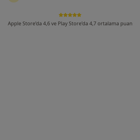
Cinnah Caddesi 41/17, Çankaya
•
Harita
Prof. Dr. Ömer Deniz Muayenehanesi
Bu uzman ilgili adres için online danışmanlık/takvim sunmuyor.
Apple Store’da 4,6 ve Play Store’da 4,7 ortalama puan
Randevu talep et
Prof. Dr. Evrim Eylem Akpınar
Göğüs hastalıkları
63 görüş
Adres 1
Adres 2