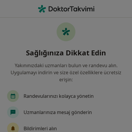
An
Göğüs Hastalıkları • Çankaya, Ankara, Türkiye
Filters
Sigorta
Harita
Göğüs Hastalıkları, Çankaya, Ankara
Sağlığınıza Dikkat Edin
Yakınınızdaki uzmanları bulun ve randevu alın.
Uygulamayı indirin ve size özel özelliklere ücretsiz
erişin:
Randevularınızı kolayca yönetin
Prof. Dr. Ömer Deniz
Uzmanlarınıza mesaj gönderin
Göğüs hastalıkları
54 görüş
Bildirimleri alın