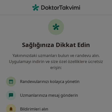
An
Göz Hastalıkları • Istanbul
Filters
Sigorta:
Demir Hayat Sigorta 
İstanbul bölgesinde Demir Hayat Sigorta
Sağlığınıza Dikkat Edin
A.Ş. kabul eden Göz Doktorları
Yakınınızdaki uzmanları bulun ve randevu alın.
Uygulamayı indirin ve size özel özelliklere ücretsiz
erişin:
Randevularınızı kolayca yönetin
Uzmanlarınıza mesaj gönderin
Dr. Öğr. Üyesi Adem Öztekin
Göz hastalıkları
Bildirimleri alın
5 görüş