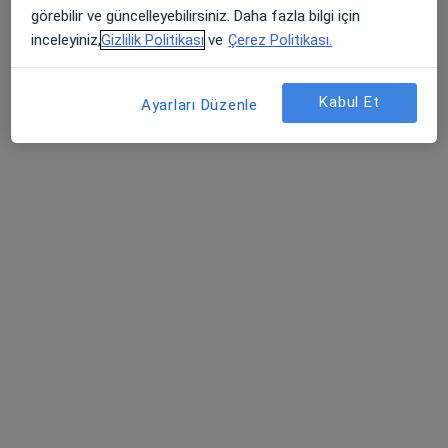
görebilir ve güncelleyebilirsiniz. Daha fazla bilgi için
inceleyiniz,
Gizlilik Politikası
ve
Çerez Politikası.
Kabul Et
Ayarları Düzenle
Op. Dr. Muzaffer Öztürk
Göz hastalıkları
36 görüş
Ataköy 7-8-9-10. Kısım mah. E-5 Çobançeşme Yanyol Caddesi Selenium Retro Sitesi A BLOK. No:18-1 İç Kapı No:171-172 KAT: 15, İstanbul
•
Harita
Dr. Muzaffer Öztürk Muayenehanesi
Bu uzman ilgili adres için online danışmanlık/takvim sunmuyor.
Randevu talep et