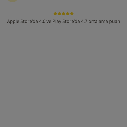
Birlik Mah. Bahçeler Cad. No: 5 (Esenler Kültür Merkezi Karşısı), Esenler
•
Harita
Esenler Medipol Üniversitesi Hastanesi
Apple Store’da 4,6 ve Play Store’da 4,7 ortalama puan
Bu uzman ilgili adres için online danışmanlık/takvim sunmuyor.
Randevu talep et
Op. Dr. Ziya Burke
Göz hastalıkları
Tem Avrupa Otoyolu Göztepe Çıkışı No: 1Bağcılar, İstanbul
•
Harita
Bağcılar Medipol Mega Üniversite Hastanesi