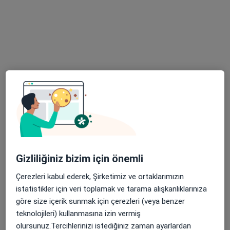
Randevu talep et
Prof. Dr. Ali Demircan
Göz hastalıkları
Gizliliğiniz bizim için önemli
Tem Avrupa Otoyolu Göztepe Çıkışı No: 1Bağcılar, İstanbul
•
Harita
Bağcılar Medipol Mega Üniversite Hastanesi
Çerezleri kabul ederek, Şirketimiz ve ortaklarımızın
Bu uzman ilgili adres için online danışmanlık/takvim sunmuyor.
istatistikler için veri toplamak ve tarama alışkanlıklarınıza
göre size içerik sunmak için çerezleri (veya benzer
Randevu talep et
teknolojileri) kullanmasına izin vermiş
olursunuz.Tercihlerinizi istediğiniz zaman ayarlardan