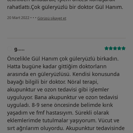
rahatlattı.Çok güleryüzlü bir doktor Gül Hanım.
kullanıcının görüşüne göre a.....
20 Mart 2022
•
•
•
Görüşü şikayet et
g.....
G
Öncelikle Gül Hanım çok güleryüzlü birkadın.
Hatta bugüne kadar gittiğim doktorların
arasında en güleryüzlüsü. Kendisi konusunda
bayağı bilgili bir doktor. Nöral terapi,
akupunktur ve ozon tedavisi gibi işlemler
uyguluyor. Bana akupunktur ve ozon tedavisi
uyguladı. 8-9 sene öncesinde belimde kırık
yaşadım ve fmf hastasıyım. Sürekli olarak
eklemlerimde tutulmalar yaşıyorum. Vücut ve
sırt ağrılarım oluyordu. Akupunktur tedavisinde