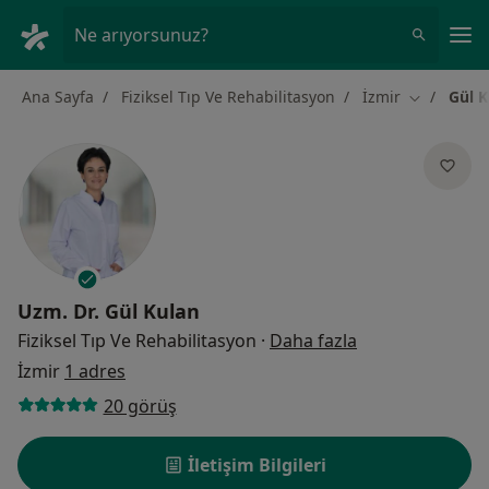
An
Ne arıyorsunuz?
Ana Sayfa
Fiziksel Tıp Ve Rehabilitasyon
İzmir
Gül K
Şehir değiş
Uzm. Dr.
Gül Kulan
uzmanliklar ha
Fiziksel Tıp Ve Rehabilitasyon
·
Daha fazla
İzmir
1 adres
20 görüş
İletişim Bilgileri