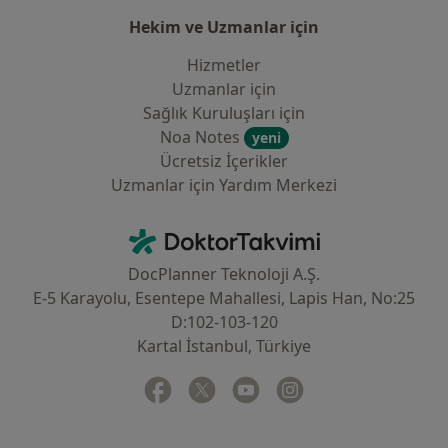
Hekim ve Uzmanlar için
Hizmetler
Uzmanlar için
Sağlık Kuruluşları için
Noa Notes
yeni
Ücretsiz İçerikler
Uzmanlar için Yardım Merkezi
İletişim
DoktorTakvimi - Ana Sayfa
DocPlanner Teknoloji A.Ş.
E-5 Karayolu, Esentepe Mahallesi, Lapis Han, No:25
D:102-103-120
Kartal İstanbul, Türkiye
Facebook
yeni bir sekmede açılır
Twitter
yeni bir sekmede açılır
Youtube
yeni bir sekmede açılır
Instagram
yeni bir sekmede aç