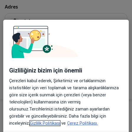
üzerindeki etkisini hastalarıma anlatıyorum. 1 yıl
Adres
Kütahya ParkHayat Hastanesi'nde hem fizik tedavi
hem de getat uzmanı olarak keyifle çalıştım. Şu anda
FİZİMER
da Balçova Fizik Tedavi ve Rehabilitasyon Dal
8708/2 Sk. No:2 kat:3,
Çiğli
,
İzmir
35620
Merkezi'nde hastalarıma şifa olmaya devam ediyorum.
Sevgi ve bilginin paylaşıldıkça çoğaldığını
Haritayı büyüt
düşünüyorum ve sürekli öğrenme ve tecrübe kazanma
yeni bir sekmede açılır
isteğiyle doluyum. Hastalarımla aramda çok güzel bir
ilişki var çünkü işimi çok seviyorum.
Uygunluk
Bu adres için online randevu takvimi mevcut değil
Gizliliğiniz bizim için önemli
Çerezleri kabul ederek, Şirketimiz ve ortaklarımızın
Tümünü göster
istatistikler için veri toplamak ve tarama alışkanlıklarınıza
adres hakkında
göre size içerik sunmak için çerezleri (veya benzer
teknolojileri) kullanmasına izin vermiş
Sigortalar
olursunuz.Tercihlerinizi istediğiniz zaman ayarlardan
görebilir ve güncelleyebilirsiniz. Daha fazla bilgi için
Sağlık sigortası anlaşma bilgisi bulunmamaktadır.
inceleyiniz,
Gizlilik Politikası
ve
Çerez Politikası.