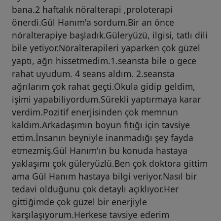
bana.2 haftalık nöralterapi ,proloterapi
önerdi.Gül Hanım'a sordum.Bir an önce
nöralterapiye başladık.Güleryüzü, ilgisi, tatlı dili
bile yetiyor.Nöralterapileri yaparken çok güzel
yaptı, ağrı hissetmedim.1.seansta bile o gece
rahat uyudum. 4 seans aldım. 2.seansta
ağrılarım çok rahat geçti.Okula gidip geldim,
işimi yapabiliyordum.Sürekli yaptırmaya karar
verdim.Pozitif enerjisinden çok memnun
kaldım.Arkadaşımın boyun fıtığı için tavsiye
ettim.İnsanın beyniyle inanmadığı şey fayda
etmezmiş.Gül Hanım'ın bu konuda hastaya
yaklaşımı çok güleryüzlü.Ben çok doktora gittim
ama Gül Hanım hastaya bilgi veriyor.Nasıl bir
tedavi olduğunu çok detaylı açıklıyor.Her
gittiğimde çok güzel bir enerjiyle
karşılaşıyorum.Herkese tavsiye ederim