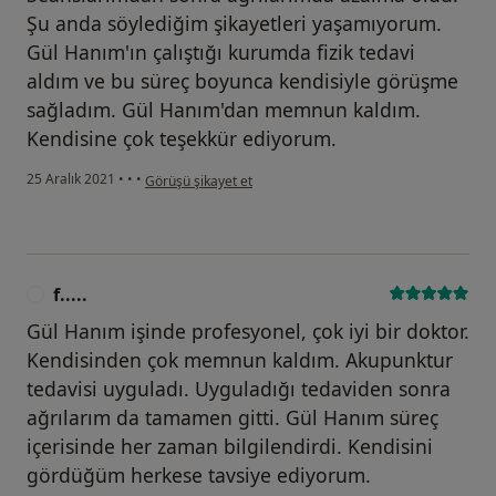
Şu anda söylediğim şikayetleri yaşamıyorum.
Gül Hanım'ın çalıştığı kurumda fizik tedavi
aldım ve bu süreç boyunca kendisiyle görüşme
sağladım. Gül Hanım'dan memnun kaldım.
Kendisine çok teşekkür ediyorum.
kullanıcının görüşüne göre e.....
25 Aralık 2021
•
•
•
Görüşü şikayet et
f.....
F
Gül Hanım işinde profesyonel, çok iyi bir doktor.
Kendisinden çok memnun kaldım. Akupunktur
tedavisi uyguladı. Uyguladığı tedaviden sonra
ağrılarım da tamamen gitti. Gül Hanım süreç
içerisinde her zaman bilgilendirdi. Kendisini
gördüğüm herkese tavsiye ediyorum.