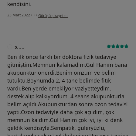
kendisini.
kullanıcının görüşüne göre a.....
23 Mart 2022
•
•
•
Görüşü şikayet et
s.....
S
Ben ilk önce farklı bir doktora fizik tedaviye
gitmiştim.Memnun kalamadım.Gül Hanım bana
akupunktur önerdi.Benim omzum ve belim
tutuktu.Boynumda 2, 4 tane belimde fıtık
vardı.Ben yerde emekliyor vaziyetteydim,
destek alıp kalkıyordum. 4 seans akupunkturla
belim açıldı.Akupunkturdan sonra ozon tedavisi
yaptı.Ozon tedaviyle daha çok açıldım, çok
memnun kaldım.Gül Hanım çok iyi, iyi ki denk
geldik kendisiyle.Sempatik, güleryüzlü,
hastalarıyla çok güzel ilgileniyor.Herkese tavsiye