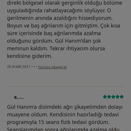
direkt bölgesel olarak gerginlik olduğu bölüme
uyguladığında rahatlayacağımı söylüyor. O
gerilmenin anında azaldığını hissediyorum.
Boyun ve baş ağrılarım için gitmiştim. Çok kısa
süre içerisinde baş ağrılarımda azalma
olduğunu gördüm. Gül Hanım'dan çok
memnun kaldım. Tekrar ihtiyacım olursa
kendisine giderim.
kullanıcının görüşüne göre g.....
26 Aralık 2021
•
•
•
Görüşü şikayet et
e.....
E
Gül Hanım'a dizimdeki ağrı şikayetimden dolayı
muayene oldum. Kendisinin hazırladığı tedavi
programıyla 15 seans fizik tedavi gördüm.
Seanslarımdan sonra ağrılarımda azalma oldu.