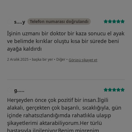
s....y
Telefon numarası doğrulandı
S
İşinin uzmanı bir doktor bir kaza sonucu el ayak
ve belimde kırıklar oluştu kısa bir sürede beni
ayağa kaldırdı
kullanıcının görüşüne göre s....y
2 Aralık 2025
•
başka bir yer
•
Diğer
•
Görüşü şikayet et
g.....
G
Herşeyden önce çok pozitif bir insan.İlgili
alakalı, gerçekten çok başarılı, sıcaklığıyla, gün
içinde rahatsızlandığımda rahatlıkla ulaşıp
şikayetlerimi aktarabiliyorum.Her türlü
hastasıyla ilgileniyor.Benim migrenim