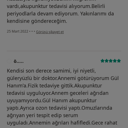
vardı,akupunktur tedavisi alıyorum.Belirli
periyodlarla devam ediyorum. Yakınlarımı da
kendisine göndereceğim.
kullanıcının görüşüne göre g.....
25 Mart 2022
•
•
•
Görüşü şikayet et
ö.....
Ö
Kendisi son derece samimi, iyi niyetli,
güleryüzlü bir doktor.Annemi götürüyorum Gül
Hanım'a.Fizik tedaviye gittik.Akupunktur
tedavisi uyguluyor.Annem geceleri ağrıdan
uyuyamıyordu.Gül Hanım akupunktur
yaptı.Ayrıca ozon tedavisi yaptı.Omuzlarında
ağrıyan yeri tespit edip serum
uyguladı.Annemin ağrıları hafifledi.Gece rahat