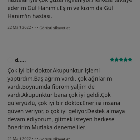
ederim Gül Hanım'ı.Eşim ve kızım da Gül
Hanım'ın hastası.
kullanıcının görüşüne göre s.....
22 Mart 2022
•
•
•
Görüşü şikayet et
d.....
D
Çok iyi bir doktor.Akupunktur işlemi
yaptırdım.Baş ağrım vardı, çok ağrılarım
vardı.Boynumda fibromiyaljim de
vardı.Akupunktur bana çok iyi geldi.Çok
güleryüzlü, çok iyi bir doktor.Enerjisi insana
güven veriyor, o çok iyi geliyor.Destek almaya
devam ediyorum, gitmek isteyen herkese
öneririm.Mutlaka denemeliler.
kullanıcının görüşüne göre d.....
21 Mart 2022
•
•
•
Görüşü şikayet et