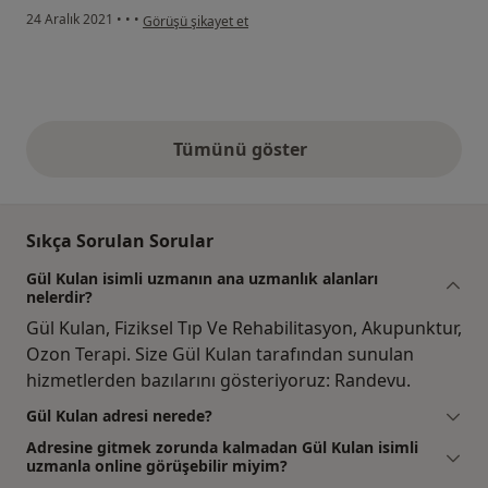
kullanıcının görüşüne göre f.....
24 Aralık 2021
•
•
•
Görüşü şikayet et
Tümünü göster
yukarıdaki görüşler
Sıkça Sorulan Sorular
Gül Kulan isimli uzmanın ana uzmanlık alanları
nelerdir?
Gül Kulan, Fiziksel Tıp Ve Rehabilitasyon, Akupunktur,
Ozon Terapi. Size Gül Kulan tarafından sunulan
hizmetlerden bazılarını gösteriyoruz: Randevu.
Gül Kulan adresi nerede?
Adresine gitmek zorunda kalmadan Gül Kulan isimli
uzmanla online görüşebilir miyim?