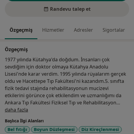
Randevu talep et
Özgeçmiş
Hizmetler
Adresler
Sigortalar
Özgeçmiş
1977 yılında Kütahya'da doğdum. İnsanları çok
sevdiğim için doktor olmaya Kütahya Anadolu
Lisesi'nde karar verdim. 1995 yılında rüyalarım gerçek
oldu ve Hacettepe Tıp Fakültesi'ni kazandım.5. sınıfta
fizik tedavi stajında rehabilitasyonun mucizevi
etkilerini görünce çok etkilendim ve uzmanlığımı da
Ankara Tıp Fakültesi Fiziksel Tıp ve Rehabilitasyon
Hakkımda
Anabilim Dalı'nda yaptım. 2006-2007 yılında
daha fazla
Adıyaman'ın Besni Devlet Hastanesi'nde mecburi
Başlıca İlgi Alanları
hizmetimi tamamladım. Daha sonra 4 yıl keyifle Gediz
Bel fıtığı
Boyun Düzleşmesi
Diz Kireçlenmesi
Devlet Hastanesi'nde çalıştım ve oradan da