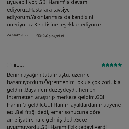
uyuyabiliyor, Gül Hanım'la devam
ediyoruz.Hastalara tavsiye
ediyorum.Yakınlarımıza da kendisini
öneriyoruz.Kendisine teşekkür ediyoruz.
kullanıcının görüşüne göre ö.....
24 Mart 2022
•
•
•
Görüşü şikayet et
a.....
A
Benim ayağım tutulmuştu, üzerine
basamıyordum.Öğretmenim, okula çok zorlukla
geldim.Baya ileri düzeydeydi, hemen
internetten araştırıp merkeze geldim.Gül
Hanım'a geldik.Gül Hanım ayaklardan muayene
etti.Bel fıtığı dedi, emar sonucuna göre
ameliyatlık hale gelmiş dedi.Gece
uyutmuyordu.Gül Hanım fizik tedavi verdi