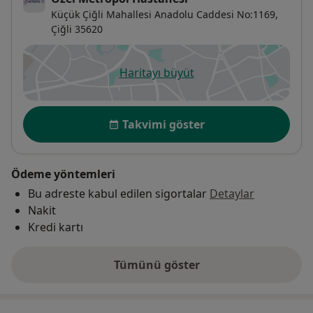
Küçük Çiğli Mahallesi Anadolu Caddesi No:1169,
Çiğli
35620
Haritayı büyüt
yeni bir sekmede açılır
Uygunluk
Takvimi göster
Ödeme yöntemleri
Bu adreste kabul edilen sigortalar
Detaylar
Nakit
Kredi kartı
Tümünü göster
adres hakkında