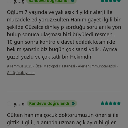
ş....ç
Randevu doğrulandı
Ş
Oğlum 7 yaşında ve yaklaşık 4 yıldır alerji ile
mücadele ediyoruz.Gülten Hanım gayet ilgili bir
şekilde Güzelce dinleyip sorduğu sorular ile yön
bulup sonuca ulaşması bizi büyüledi resmen .
10 gün sonra kontrole davet edildik kesinlikle
hekim şanstir. biz bugün çok sansliydik . Ayrıca
güzel yüzlü ve çok tatlı bir Hekimdir
9 Temmuz 2025
•
Özel Metropol Hastanesi
•
Alerjen Immünoterapisi
•
kullanıcının görüşüne göre ş....ç
Görüşü şikayet et
y....o
Randevu doğrulandı
Y
Gülten hanıma çocuk doktorumuzun önerisi ile
gittik. İlgili , alanında uzman açıklayıcı bilgiler