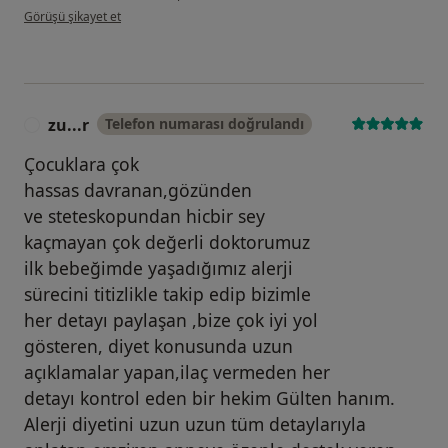
kullanıcının görüşüne göre ç....ş
Görüşü şikayet et
zu...r
Telefon numarası doğrulandı
Z
Çocuklara çok
hassas davranan,gözünden
ve steteskopundan hicbir sey
kaçmayan çok değerli doktorumuz
ilk bebeğimde yaşadığımız alerji
sürecini titizlikle takip edip bizimle
her detayı paylaşan ,bize çok iyi yol
gösteren, diyet konusunda uzun
açıklamalar yapan,ilaç vermeden her
detayı kontrol eden bir hekim Gülten hanım.
Alerji diyetini uzun uzun tüm detaylarıyla