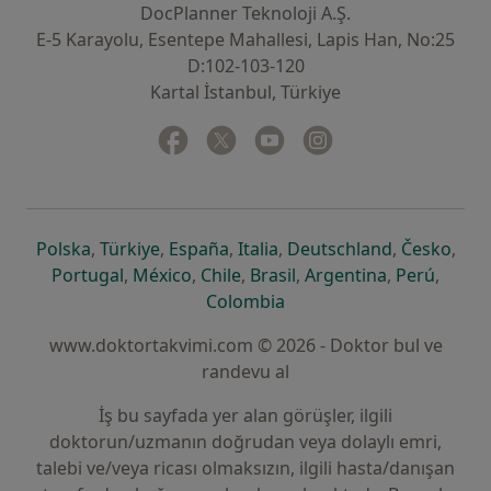
DocPlanner Teknoloji A.Ş.
E-5 Karayolu, Esentepe Mahallesi, Lapis Han, No:25
D:102-103-120
Kartal İstanbul, Türkiye
Facebook
yeni bir sekmede açılır
Twitter
yeni bir sekmede açılır
Youtube
yeni bir sekmede açılır
Instagram
yeni bir sekmede aç
yeni bir sekmede açılır
yeni bir sekmede açılır
yeni bir sekmede açılır
yeni bir sekmede açılır
yeni bir sek
yeni 
Polska
,
Türkiye
,
España
,
Italia
,
Deutschland
,
Česko
,
yeni bir sekmede açılır
yeni bir sekmede açılır
yeni bir sekmede açılır
yeni bir sekmede açılır
yeni bir sekm
yeni bi
Portugal
,
México
,
Chile
,
Brasil
,
Argentina
,
Perú
,
yeni bir sekmede açılır
Colombia
www.doktortakvimi.com © 2026 - Doktor bul ve
randevu al
İş bu sayfada yer alan görüşler, ilgili
doktorun/uzmanın doğrudan veya dolaylı emri,
talebi ve/veya ricası olmaksızın, ilgili hasta/danışan