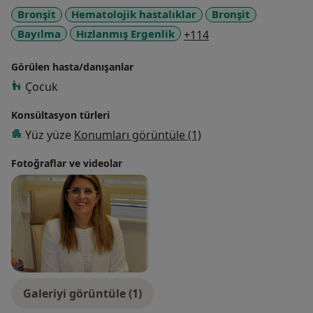
Bronşit
Hematolojik hastalıklar
Bronşit
a11y_sr_more_dise
Bayılma
Hızlanmış Ergenlik
+114
Görülen hasta/danışanlar
Çocuk
Konsültasyon türleri
Yüz yüze
Konumları görüntüle (1)
Fotoğraflar ve videolar
Galeriyi görüntüle (1)