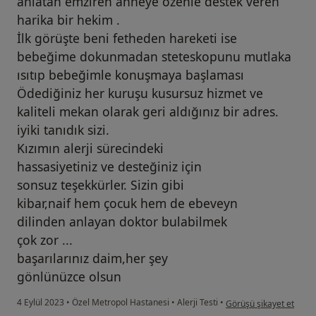
anlatan emziren anneye özenle destek veren
harika bir hekim .
İlk görüşte beni fetheden hareketi ise
bebeğime dokunmadan steteskopunu mutlaka
ısıtıp bebeğimle konuşmaya başlaması
Ödediğiniz her kuruşu kusursuz hizmet ve
kaliteli mekan olarak geri aldığınız bir adres.
iyiki tanıdık sizi.
Kızımın alerji sürecindeki
hassasiyetiniz ve desteğiniz için
sonsuz teşekkürler. Sizin gibi
kibar,naif hem çocuk hem de ebeveyn
dilinden anlayan doktor bulabilmek
çok zor ...
başarılarınız daim,her şey
gönlünüzce olsun
kullanıcının görüşüne gö
4 Eylül 2023
•
Özel Metropol Hastanesi
•
Alerji Testi
•
Görüşü şikayet et