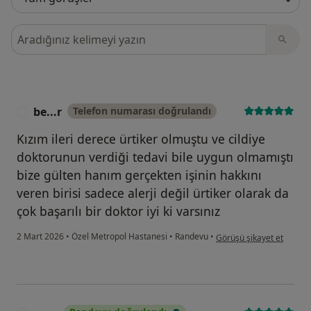
Görüşler içerisinde ara
be...r
Telefon numarası doğrulandı
B
Kızım ileri derece ürtiker olmuştu ve cildiye
doktorunun verdiği tedavi bile uygun olmamıştı
bize gülten hanım gerçekten işinin hakkını
veren birisi sadece alerji değil ürtiker olarak da
çok başarılı bir doktor iyi ki varsınız
kullanıcının görüşüne gör
2 Mart 2026
•
Özel Metropol Hastanesi
•
Randevu
•
Görüşü şikayet et