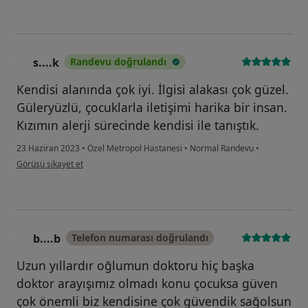
s....k
Randevu doğrulandı
S
Kendisi alanında çok iyi. İlgisi alakası çok güzel.
Güleryüzlü, çocuklarla iletişimi harika bir insan.
Kızımın alerji sürecinde kendisi ile tanıştık.
23 Haziran 2023
•
Özel Metropol Hastanesi
•
Normal Randevu
•
kullanıcının görüşüne göre s....k
Görüşü şikayet et
b....b
Telefon numarası doğrulandı
B
Uzun yıllardır oğlumun doktoru hiç başka
doktor arayışımız olmadı konu çocuksa güven
çok önemli biz kendisine çok güvendik sağolsun