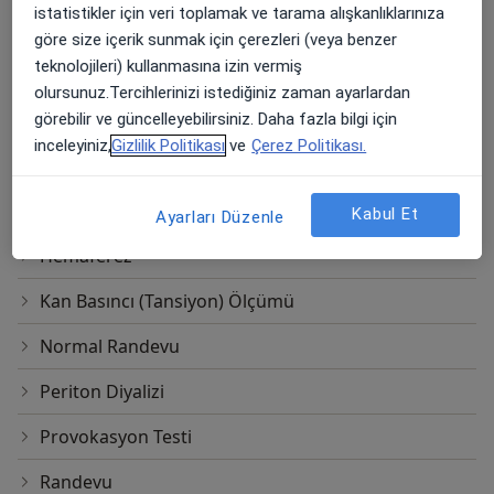
istatistikler için veri toplamak ve tarama alışkanlıklarınıza
Enjeksiyon Im
göre size içerik sunmak için çerezleri (veya benzer
teknolojileri) kullanmasına izin vermiş
Enjeksiyon Iv
olursunuz.Tercihlerinizi istediğiniz zaman ayarlardan
Esd (Sedimantasyon)
görebilir ve güncelleyebilirsiniz. Daha fazla bilgi için
inceleyiniz,
Gizlilik Politikası
ve
Çerez Politikası.
Fana(Antinükleer Antikor)
Fototerapi
Kabul Et
Ayarları Düzenle
Hemaferez
Kan Basıncı (Tansiyon) Ölçümü
Normal Randevu
Periton Diyalizi
Provokasyon Testi
Randevu