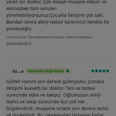
veren bir doktor. Çok detaylı muayne ediyor ve
aklınızdaki tüm soruları
yöneltebiliyorsunuz.Çocukla iletişimi çok tatlı.
Bundan sonra alerji tedavi sürecimizi kendisi ile
yüreteceğiz.
16 Ekim 2024
•
Özel Metropol Hastanesi
•
Normal Randevu
•
kullanıcının görüşüne göre y....o
Görüşü şikayet et
öz...a
Randevu doğrulandı
Ö
Gülten Hanım son derece güleryüzlü, çocukla
iletişimi kuvvetli bir doktor. Tanı ve tedavi
sürecinde etkin ve takipçi. Oğlumuzun alerji
teşhis ve takip sürecinde bizi çok net
bilgilendirdi, muayene ortamı son derece temiz
ve düzenliydi. Biz randevudan tedaviye kadar