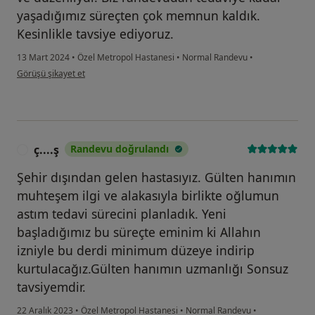
yaşadığımız süreçten çok memnun kaldık.
Kesinlikle tavsiye ediyoruz.
13 Mart 2024
•
Özel Metropol Hastanesi
•
Normal Randevu
•
kullanıcının görüşüne göre öz...a
Görüşü şikayet et
ç....ş
Randevu doğrulandı
Ç
Şehir dışından gelen hastasıyız. Gülten hanımın
muhteşem ilgi ve alakasıyla birlikte oğlumun
astım tedavi sürecini planladık. Yeni
başladığımız bu süreçte eminim ki Allahın
izniyle bu derdi minimum düzeye indirip
kurtulacağız.Gülten hanımın uzmanlığı Sonsuz
tavsiyemdir.
22 Aralık 2023
•
Özel Metropol Hastanesi
•
Normal Randevu
•