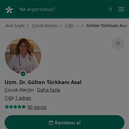
An
Ne arıyorsunuz?
Ana Sayfa
Çocuk Alerjisi
Çiğli
Gülten Türkkanı Asal
Şehir değiştir
Uzm. Dr.
Gülten Türkkanı Asal
uzmanliklar hakkinda
Çocuk Alerjisi
·
Daha fazla
Çiğli
1 adres
90 görüş
Randevu al