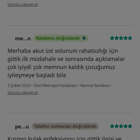
kullanıcının görüşüne göre b....b
Görüşü şikayet et
me...n
Randevu doğrulandı
M
Merhaba akut üst solunum rahatsızlığı için
gittik ilk müdahale ve sonrasında açıklamalar
çok iyiydi çok memnun kaldık çocuğumuz
iyileşmeye başladı bile
2 Şubat 2023
•
Özel Metropol Hastanesi
•
Normal Randevu
•
kullanıcının görüşüne göre me...n
Görüşü şikayet et
pe...u
Telefon numarası doğrulandı
P
Kızımın kulak enfeksiyonu için gittik.ilgisi ve