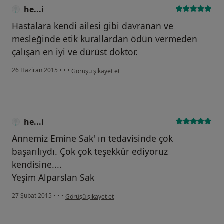
he...i
Hastalara kendi ailesi gibi davranan ve
mesleğinde etik kurallardan ödün vermeden
çalışan en iyi ve dürüst doktor.
kullanıcının görüşüne göre he...i
26 Haziran 2015
•
•
•
Görüşü şikayet et
he...i
Annemiz Emine Sak' ın tedavisinde çok
başarılıydı. Çok çok teşekkür ediyoruz
kendisine....
Yeşim Alparslan Sak
kullanıcının görüşüne göre he...i
27 Şubat 2015
•
•
•
Görüşü şikayet et