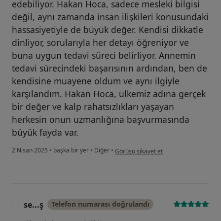
edebiliyor. Hakan Hoca, sadece mesleki bilgisi
değil, aynı zamanda insan ilişkileri konusundaki
hassasiyetiyle de büyük değer. Kendisi dikkatle
dinliyor, sorularıyla her detayı öğreniyor ve
buna uygun tedavi süreci belirliyor. Annemin
tedavi sürecindeki başarısının ardından, ben de
kendisine muayene oldum ve aynı ilgiyle
karşılandım. Hakan Hoca, ülkemiz adına gerçek
bir değer ve kalp rahatsızlıkları yaşayan
herkesin onun uzmanlığına başvurmasında
büyük fayda var.
kullanıcının görüşüne göre se...u
2 Nisan 2025
•
başka bir yer
•
Diğer
•
Görüşü şikayet et
se...ş
Telefon numarası doğrulandı
S