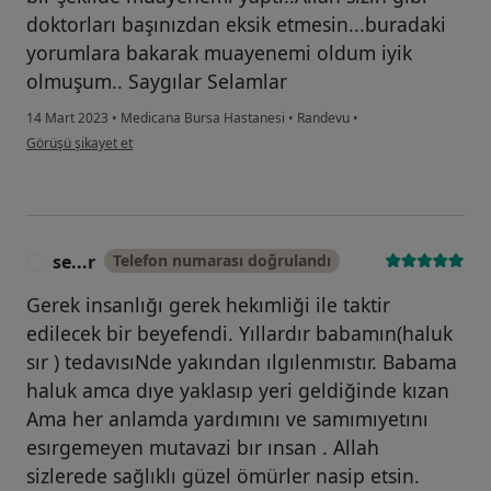
doktorları başınızdan eksik etmesin...buradaki
yorumlara bakarak muayenemi oldum iyik
olmuşum.. Saygılar Selamlar
14 Mart 2023
•
Medicana Bursa Hastanesi
•
Randevu
•
kullanıcının görüşüne göre ş....k
Görüşü şikayet et
se...r
Telefon numarası doğrulandı
S
Gerek insanlığı gerek hekımliği ile taktir
edilecek bir beyefendi. Yıllardır babamın(haluk
sır ) tedavısıNde yakından ılgılenmıstır. Babama
haluk amca dıye yaklasıp yeri geldiğinde kızan
Ama her anlamda yardımını ve samımıyetını
esırgemeyen mutavazi bır ınsan . Allah
sizlerede sağlıklı güzel ömürler nasip etsin.