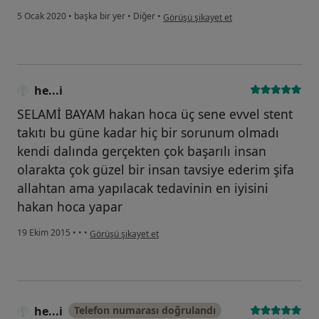
kullanıcının görüşüne göre se...r
5 Ocak 2020
•
başka bir yer
•
Diğer
•
Görüşü şikayet et
he...i
SELAMİ BAYAM hakan hoca üç sene evvel stent
takıtı bu güne kadar hiç bir sorunum olmadı
kendi dalında gerçekten çok başarılı insan
olarakta çok güzel bir insan tavsiye ederim şifa
allahtan ama yapılacak tedavinin en iyisini
hakan hoca yapar
kullanıcının görüşüne göre he...i
19 Ekim 2015
•
•
•
Görüşü şikayet et
he...i
Telefon numarası doğrulandı