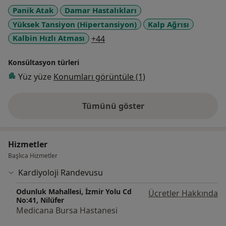
Panik Atak
Damar Hastalıkları
Yüksek Tansiyon (Hipertansiyon)
Kalp Ağrısı
a11y_sr_more_diseases
Kalbin Hızlı Atması
+44
Konsültasyon türleri
Yüz yüze
Konumları görüntüle (1)
Tümünü göster
deneyim hakkında
Hizmetler
Başlıca Hizmetler
Kardiyoloji Randevusu
Odunluk Mahallesi, İzmir Yolu Cd
Ücretler Hakkında
No:41, Nilüfer
Medicana Bursa Hastanesi