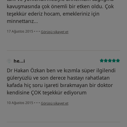
kavuşmasında çok önemli bir etken oldu. Çok
teşekkür ederiz hocam, emekleriniz için
minnettarız...
kullanıcının görüşüne göre he...i
17 Ağustos 2015
•
•
•
Görüşü şikayet et
he...i
Dr Hakan Özkan ben ve kızımla süper ilgilendi
güleryüzlü ve son derece hastayı rahatlatan
kafada hiç soru işareti bırakmayan bir doktor
kendisine ÇOK teşekkür ediyorum
kullanıcının görüşüne göre he...i
10 Ağustos 2015
•
•
•
Görüşü şikayet et