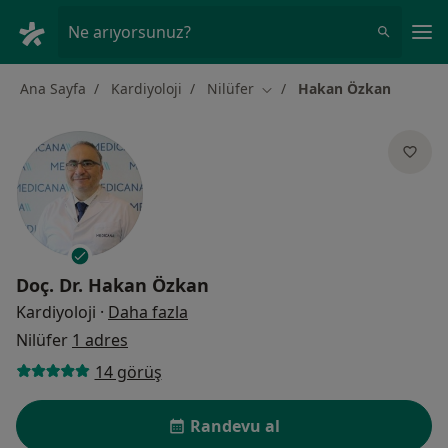
An
Ne arıyorsunuz?
Ana Sayfa
Kardiyoloji
Nilüfer
Hakan Özkan
Şehir değiştir
Doç. Dr.
Hakan Özkan
uzmanliklar hakkinda
Kardiyoloji
·
Daha fazla
Nilüfer
1 adres
14 görüş
Randevu al