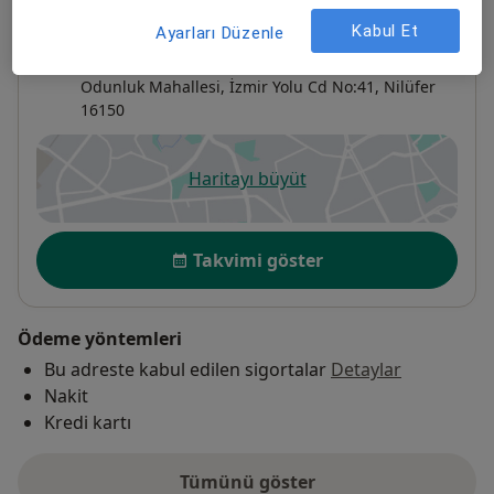
Adres
Kabul Et
Ayarları Düzenle
Medicana Bursa Hastanesi
Odunluk Mahallesi, İzmir Yolu Cd No:41,
Nilüfer
16150
Haritayı büyüt
yeni bir sekmede açılır
Uygunluk
Takvimi göster
Ödeme yöntemleri
Bu adreste kabul edilen sigortalar
Detaylar
Nakit
Kredi kartı
Tümünü göster
adres hakkında