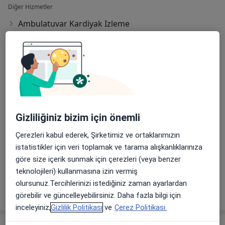
Diğer Hizmetler
Ambulatuvar Kardiyak Izleme
Anjiyografi
Anjiyoplasti
Eko(Ekokardiyografi)
Holter Izlemi
Gizliliğiniz bizim için önemli
Koroner Anjiyogram
Çerezleri kabul ederek, Şirketimiz ve ortaklarımızın
Normal Randevu
istatistikler için veri toplamak ve tarama alışkanlıklarınıza
göre size içerik sunmak için çerezleri (veya benzer
Randevu
teknolojileri) kullanmasına izin vermiş
olursunuz.Tercihlerinizi istediğiniz zaman ayarlardan
Stent(Koroner Anjiyoplasti)
görebilir ve güncelleyebilirsiniz. Daha fazla bilgi için
inceleyiniz,
Gizlilik Politikası
ve
Çerez Politikası.