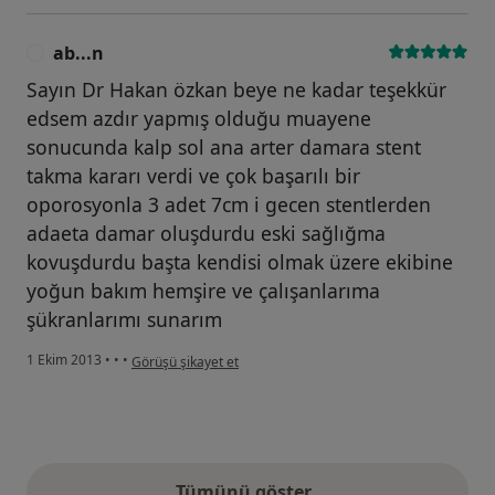
ab...n
A
Sayın Dr Hakan özkan beye ne kadar teşekkür
edsem azdır yapmış olduğu muayene
sonucunda kalp sol ana arter damara stent
takma kararı verdi ve çok başarılı bir
oporosyonla 3 adet 7cm i gecen stentlerden
adaeta damar oluşdurdu eski sağlığma
kovuşdurdu başta kendisi olmak üzere ekibine
yoğun bakım hemşire ve çalışanlarıma
şükranlarımı sunarım
kullanıcının görüşüne göre ab...n
1 Ekim 2013
•
•
•
Görüşü şikayet et
Tümünü göster