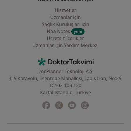
Hizmetler
Uzmanlar için
Sağlık Kuruluşları için
Noa Notes
yeni
Ücretsiz İçerikler
Uzmanlar için Yardım Merkezi
İletişim
DoktorTakvimi - Ana Sayfa
DocPlanner Teknoloji A.Ş.
E-5 Karayolu, Esentepe Mahallesi, Lapis Han, No:25
D:102-103-120
Kartal İstanbul, Türkiye
Facebook
yeni bir sekmede açılır
Twitter
yeni bir sekmede açılır
Youtube
yeni bir sekmede açılır
Instagram
yeni bir sekmede aç