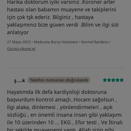
Harika doktorum iyiki varsınız .Koroner arter
hastası olan babamın muayene ve takiplerini
için çok tşk ederiz. Bilginiz , hastaya
yaklaşımınız bize güven verdi .Bilim ve ilgi sizi
anlatıyor
27 Mayıs 2023
•
Medicana Bursa Hastanesi
•
Normal Randevu
•
kullanıcının görüşüne göre se...ş
Görüşü şikayet et
ş....k
Telefon numarası doğrulandı
Ş
Hayatımda ilk defa kardiyoloji doktoruna
başvurdum kontrol amaçlı..Hocam sağolsun ,
ilgi alaka, dinlemesi , yönlendirmeleri , açık
sözlüğü , en önemli insana insan gibi yaklaşımı
ile 10 üzerinden 10 ... EKG , Efor testi , Ve İtinalı
bir şekilde muayenemi yaptı..Allah sizin gibi