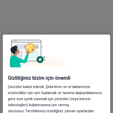
39 görüş
Yenikaraman Mahallesi Sanayi Caddesi Umi Plaza Kat:6 No:45/1, Bursa
•
Harita
Selçuk Kanat Muayenehanesi
Bu uzman ilgili adres için online danışmanlık/takvim sunmuyor.
Randevu talep et
Gizliliğiniz bizim için önemli
Çerezleri kabul ederek, Şirketimiz ve ortaklarımızın
istatistikler için veri toplamak ve tarama alışkanlıklarınıza
Prof. Dr. Enbiya Aksakal
göre size içerik sunmak için çerezleri (veya benzer
Kardiyoloji
teknolojileri) kullanmasına izin vermiş
6 görüş
olursunuz.Tercihlerinizi istediğiniz zaman ayarlardan