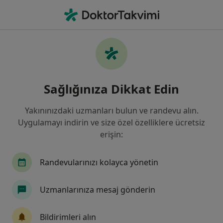
An
Kalp Çarpıntısı • Türkiye, Bursa
Filters
• 1
Sigorta
Harita
Kalp çarpıntısı, Bursa
Sağlığınıza Dikkat Edin
Yakınınızdaki uzmanları bulun ve randevu alın.
Hangi uzmanlığı aramıştınız?
Uygulamayı indirin ve size özel özelliklere ücretsiz
Kardiyoloji
Kalp Ve Damar Cerrahisi
İç Ha
erişin:
Randevularınızı kolayca yönetin
Uzmanlarınıza mesaj gönderin
Bildirimleri alın