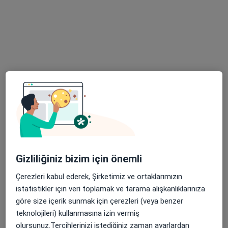
14 görüş
Odunluk Mahallesi, İzmir Yolu Cd No:41, Nilüfer
•
Harita
Medicana Bursa Hastanesi
Bu uzman ilgili adres için online danışmanlık/takvim sunmuyor.
Randevu talep et
Gizliliğiniz bizim için önemli
Çerezleri kabul ederek, Şirketimiz ve ortaklarımızın
istatistikler için veri toplamak ve tarama alışkanlıklarınıza
Doç. Dr. Selçuk Kanat
göre size içerik sunmak için çerezleri (veya benzer
Kardiyoloji
teknolojileri) kullanmasına izin vermiş
39 görüş
olursunuz.Tercihlerinizi istediğiniz zaman ayarlardan