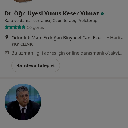
Dr. Öğr. Üyesi Yunus Keser Yılmaz
Kalp ve damar cerrahisi, Ozon terapi, Proloterapi
50 görüş
Odunluk Mah. Erdoğan Binyücel Cad. Eker İş Merkezi B1 Blok, Kat:1, No:108, Bursa
•
Harita
YKY CLINIC
Bu uzman ilgili adres için online danışmanlık/takvim sunmuyor.
Randevu talep et