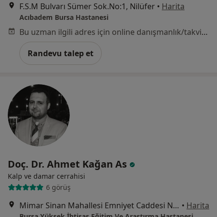
F.S.M Bulvarı Sümer Sok.No:1, Nilüfer
•
Harita
Acıbadem Bursa Hastanesi
Bu uzman ilgili adres için online danışmanlık/takvim sunmuyor.
Randevu talep et
Doç. Dr. Ahmet Kağan As
Kalp ve damar cerrahisi
6 görüş
Mimar Sinan Mahallesi Emniyet Caddesi No:35, Yıldırım
•
Harita
Bursa Yüksek İhtisas Eğitim Ve Araştırma Hastanesi