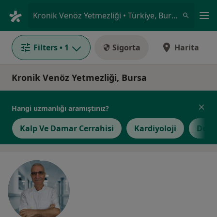
An
Kronik Venöz Yetmezliği • Türkiye, Bursa
Filters
• 1
Sigorta
Harita
Kronik Venöz Yetmezliği, Bursa
Hangi uzmanlığı aramıştınız?
Kalp Ve Damar Cerrahisi
Kardiyoloji
Derm