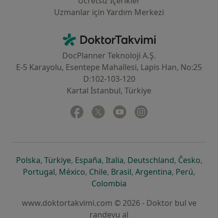
Ücretsiz İçerikler
Uzmanlar için Yardım Merkezi
İletişim
DoktorTakvimi - Ana Sayfa
DocPlanner Teknoloji A.Ş.
E-5 Karayolu, Esentepe Mahallesi, Lapis Han, No:25
D:102-103-120
Kartal İstanbul, Türkiye
Facebook
yeni bir sekmede açılır
Twitter
yeni bir sekmede açılır
Youtube
yeni bir sekmede açılır
Instagram
yeni bir sekmede aç
yeni bir sekmede açılır
yeni bir sekmede açılır
yeni bir sekmede açılır
yeni bir sekmede açılır
yeni bir sek
yeni 
Polska
,
Türkiye
,
España
,
Italia
,
Deutschland
,
Česko
,
yeni bir sekmede açılır
yeni bir sekmede açılır
yeni bir sekmede açılır
yeni bir sekmede açılır
yeni bir sekm
yeni bi
Portugal
,
México
,
Chile
,
Brasil
,
Argentina
,
Perú
,
yeni bir sekmede açılır
Colombia
www.doktortakvimi.com © 2026 - Doktor bul ve
randevu al