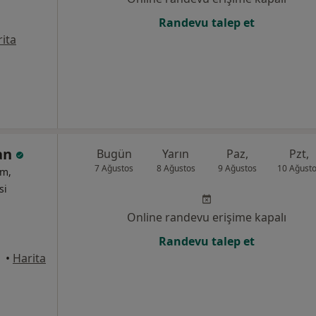
Randevu talep et
ita
Can
Bugün
Yarın
Paz,
Pzt,
7 Ağustos
8 Ağustos
9 Ağustos
10 Ağust
um,
si
Online randevu erişime kapalı
Randevu talep et
•
Harita