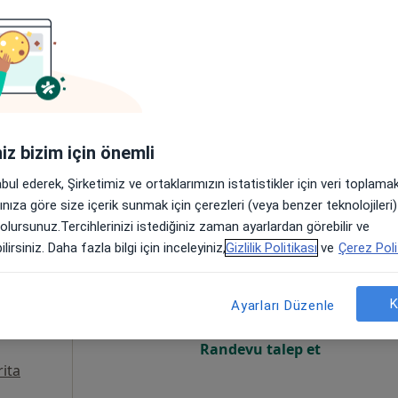
Online randevu erişime kapalı
Randevu talep et
•
Harita
iniz bizim için önemli
abul ederek, Şirketimiz ve ortaklarımızın istatistikler için veri toplam
arınıza göre size içerik sunmak için çerezleri (veya benzer teknolojiler
 olursunuz.Tercihlerinizi istediğiniz zaman ayarlardan görebilir ve
Bugün
Yarın
Paz,
Pzt,
lirsiniz. Daha fazla bilgi için inceleyiniz,
Gizlilik Politikası
ve
Çerez Poli
7 Ağustos
8 Ağustos
9 Ağustos
10 Ağust
um
K
Ayarları Düzenle
Online randevu erişime kapalı
Randevu talep et
ita