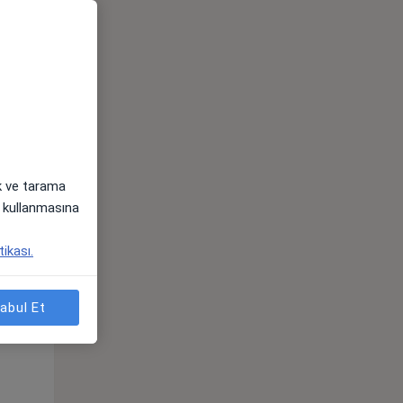
ak ve tarama
i) kullanmasına
Sal,
Çar,
Per,
tikası.
os
11 Ağustos
12 Ağustos
13 Ağustos
abul Et