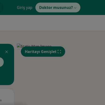
Giriş yap
Doktor musunuz?
Haritayı Genişlet
Sal,
Çar,
Per,
os
11 Ağustos
12 Ağustos
13 Ağustos