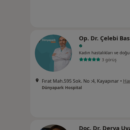
Op. Dr. Çelebi Ba
Kadın hastalıkları ve doğ
3 görüş
Fırat Mah.595 Sok. No :4, Kayapınar
•
Har
Dünyapark Hospital
Doç. Dr. Derya Uy