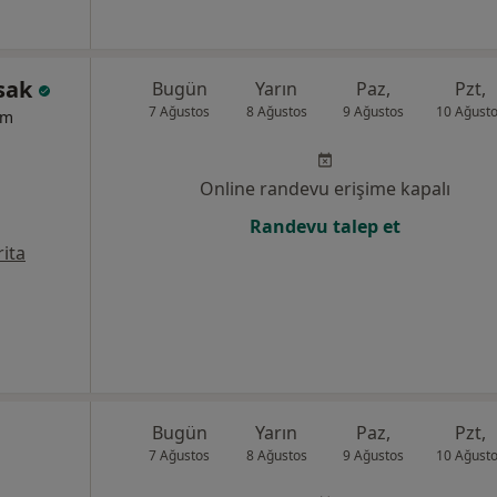
lsak
Bugün
Yarın
Paz,
Pzt,
7 Ağustos
8 Ağustos
9 Ağustos
10 Ağust
um
Online randevu erişime kapalı
Randevu talep et
ita
Bugün
Yarın
Paz,
Pzt,
7 Ağustos
8 Ağustos
9 Ağustos
10 Ağust