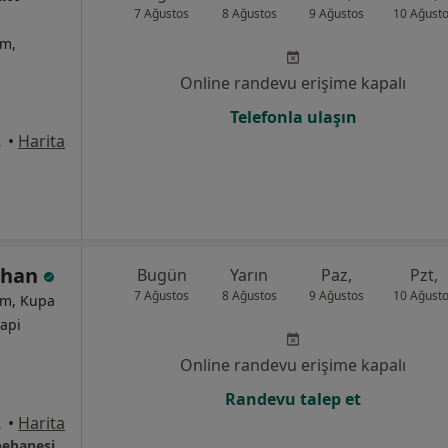
7 Ağustos
8 Ağustos
9 Ağustos
10 Ağust
um,
Online randevu erişime kapalı
Telefonla ulaşın
Diyarbakır
•
Harita
rıhan
Bugün
Yarın
Paz,
Pzt,
7 Ağustos
8 Ağustos
9 Ağustos
10 Ağust
um, Kupa
rapi
Online randevu erişime kapalı
Randevu talep et
 No:11, Diyarbakır
•
Harita
nehanesi