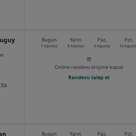
suguy
Bugün
Yarın
Paz,
Pzt,
7 Ağustos
8 Ağustos
9 Ağustos
10 Ağust
um
Online randevu erişime kapalı
Randevu talep et
ita
an
Bugün
Yarın
Paz,
Pzt,