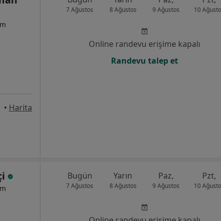
7 Ağustos
8 Ağustos
9 Ağustos
10 Ağust
um
Online randevu erişime kapalı
Randevu talep et
•
Harita
çi
Bugün
Yarın
Paz,
Pzt,
7 Ağustos
8 Ağustos
9 Ağustos
10 Ağust
um
Online randevu erişime kapalı