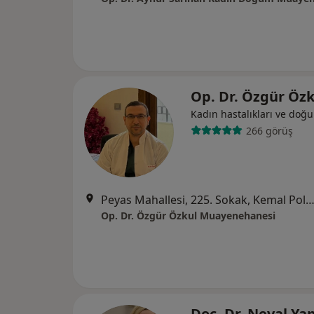
Op. Dr. Özgür Öz
Kadın hastalıkları ve doğ
266 görüş
Peyas Mahallesi, 225. Sokak, Kemal Polat Sitesi Villaları, No:9 Villa:3, Diy
Op. Dr. Özgür Özkul Muayenehanesi
Doç. Dr. Neval Y