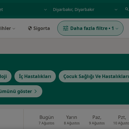
ilgi alanı ve hastalık, isim
örnek: İstanbul
ihler
Sigorta
Daha fazla filtre
•
1
loji
İç Hastalıkları
Çocuk Sağlığı Ve Hastalıkları
ümünü göster
Bugün
Yarın
Paz,
Pzt,
7 Ağustos
8 Ağustos
9 Ağustos
10 Ağust