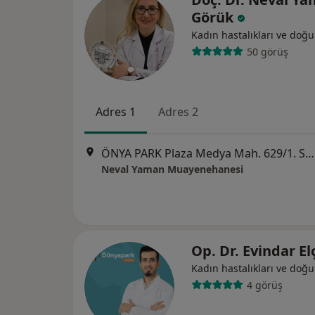
Görük
Kadın hastalıkları ve doğ
50 görüş
Adres 1
Adres 2
ÖNYA PARK Plaza Medya Mah. 629/1. Sok. Çeysa Önya Park Plaza B Blok 1 D:25, Diyarbakır
Neval Yaman Muayenehanesi
Op. Dr. Evindar El
Kadın hastalıkları ve doğ
4 görüş