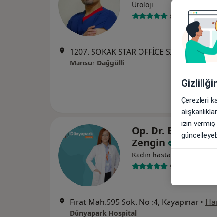
Üroloji
81 görüş
1207. SOKAK STAR OFFİCE SİTESİ A / BLOK 6.KAT NO.16 ( URFA YOLU METRO MARKET YANI), Diyarbakır
Mansur Dağgülli
Gizliliğ
Çerezleri k
alışkanlıkl
izin vermiş
Op. Dr. Ebru Yücel
güncelleyebi
Zengin
Kadın hastalıkları ve doğ
9 görüş
Fırat Mah.595 Sok. No :4, Kayapınar
•
Har
Dünyapark Hospital