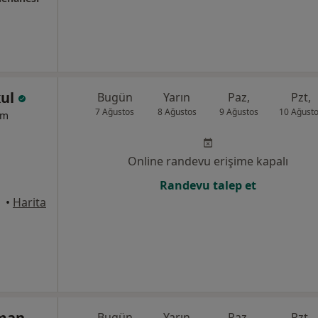
kul
Bugün
Yarın
Paz,
Pzt,
7 Ağustos
8 Ağustos
9 Ağustos
10 Ağust
um
Online randevu erişime kapalı
Randevu talep et
arbakır
•
Harita
aman
Bugün
Yarın
Paz,
Pzt,