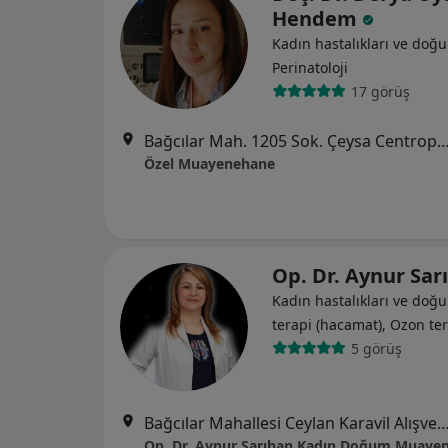
Hendem
Kadın hastalıkları ve doğ
Perinatoloji
17 görüş
Bağcılar Mah. 1205 Sok. Çeysa Centropol Merkez Ofis., 
Özel Muayenehane
Op. Dr. Aynur Sa
Kadın hastalıkları ve doğ
terapi (hacamat), Ozon te
5 görüş
Bağcılar Mahallesi Ceylan Karavil Alışveriş Merkezi Karşı Hizası Buğdaycılar Plaza A blok Kat:2
Op. Dr. Aynur Sarıhan Kadın Doğum Muaye