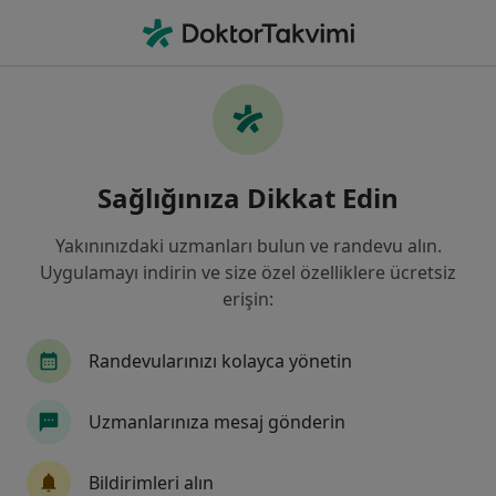
An
Mol Gebelik • Diyarbakır, Diyarbakır
Filters
• 1
Sigorta
Harita
Mol Gebelik, Diyarbakır
Sağlığınıza Dikkat Edin
Yakınınızdaki uzmanları bulun ve randevu alın.
Hangi uzmanlığı aramıştınız?
Uygulamayı indirin ve size özel özelliklere ücretsiz
Kadın Hastalıkları Ve Doğum
İç Hastalıkları
erişin:
Randevularınızı kolayca yönetin
Uzmanlarınıza mesaj gönderin
Bildirimleri alın