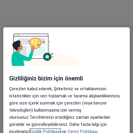
3 görüş
Fırat Mah.595 Sok. No :4, Kayapınar
•
Harita
Dünyapark Hospital
Bu uzman ilgili adres için online danışmanlık/takvim sunmuyor.
Randevu talep et
Gizliliğiniz bizim için önemli
Çerezleri kabul ederek, Şirketimiz ve ortaklarımızın
istatistikler için veri toplamak ve tarama alışkanlıklarınıza
göre size içerik sunmak için çerezleri (veya benzer
teknolojileri) kullanmasına izin vermiş
Op. Dr. Aynur Sarıhan
olursunuz.Tercihlerinizi istediğiniz zaman ayarlardan
Kadın hastalıkları ve doğum, Kupa terapi (hacamat), Ozon
görebilir ve güncelleyebilirsiniz. Daha fazla bilgi için
terapi
inceleyiniz,
Gizlilik Politikası
ve
Çerez Politikası.