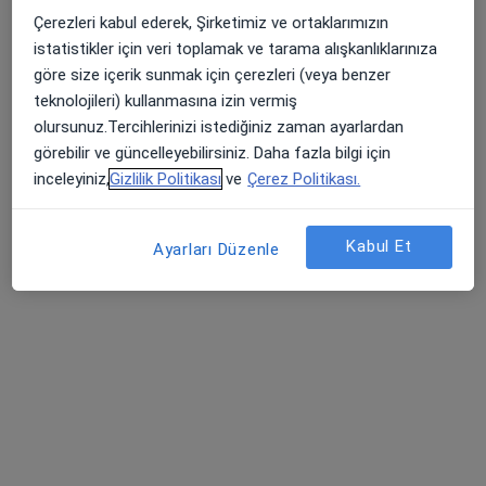
Göğüs hastalıkları
Çerezleri kabul ederek, Şirketimiz ve ortaklarımızın
2 görüş
istatistikler için veri toplamak ve tarama alışkanlıklarınıza
Gültepe Mah. Halkalı Cd No: 99, Küçükçekmece
•
Harita
göre size içerik sunmak için çerezleri (veya benzer
Biruni Üniversitesi Tıp Fakültesi Hastanesi
teknolojileri) kullanmasına izin vermiş
olursunuz.Tercihlerinizi istediğiniz zaman ayarlardan
Bu uzman ilgili adres için online danışmanlık/takvim sunmuyor.
görebilir ve güncelleyebilirsiniz. Daha fazla bilgi için
Randevu talep et
inceleyiniz,
Gizlilik Politikası
ve
Çerez Politikası.
Kabul Et
Ayarları Düzenle
Prof. Dr. Özcan Yıldız
Tıbbi onkoloji
20 görüş