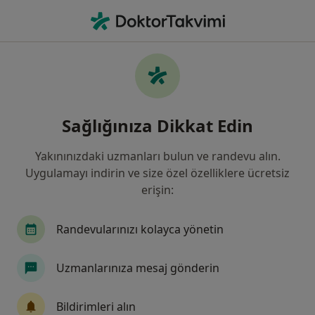
An
Akciğer Kanseri • Bakırköy, İstanbul
Filters
• 1
Sigorta
Harita
Akciğer Kanseri, Bakırköy
Sağlığınıza Dikkat Edin
Yakınınızdaki uzmanları bulun ve randevu alın.
Hangi uzmanlığı aramıştınız?
Uygulamayı indirin ve size özel özelliklere ücretsiz
Radyoloji
Göğüs Hastalıkları
İç Hastalıkla
erişin:
Randevularınızı kolayca yönetin
Uzmanlarınıza mesaj gönderin
Bildirimleri alın