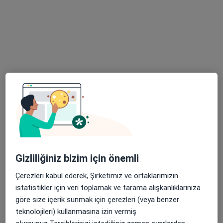
Altayçeşme Mah. Varna Sok.No:16, İstanbul
•
Harita
Maltepe Ersoy Hastanesi
Bu uzman ilgili adres için online danışmanlık/takvim sunmuyor.
Randevu talep et
Gizliliğiniz bizim için önemli
Çerezleri kabul ederek, Şirketimiz ve ortaklarımızın
Uzm. Dr. Nazmi Ofluoğlu
istatistikler için veri toplamak ve tarama alışkanlıklarınıza
Kulak burun boğaz
göre size içerik sunmak için çerezleri (veya benzer
2 görüş
teknolojileri) kullanmasına izin vermiş
Altıntepe, Cihadiye Cd. No:40, Maltepe
•
Harita