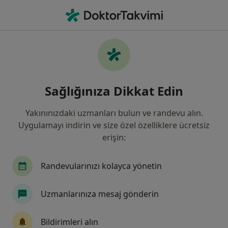
An
Alerji • Kartal, İstanbul
Filters
• 1
Sigorta
Harita
Alerji, Kartal
Sağlığınıza Dikkat Edin
Yakınınızdaki uzmanları bulun ve randevu alın.
Hangi uzmanlığı aramıştınız?
Uygulamayı indirin ve size özel özelliklere ücretsiz
Kulak Burun Boğaz
Göz Hastalıkları
Derm
erişin:
Randevularınızı kolayca yönetin
Uzmanlarınıza mesaj gönderin
Bildirimleri alın