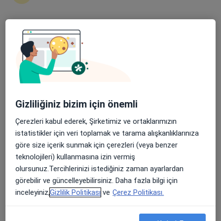
Op. Dr. Gülden Yılmazer Tunca
Kadın hastalıkları ve doğum
Apple Store’da 4,6 ve Play Store’da 4,7 ortalama puan
4 görüş
Kethüda Mahallesi 374 Sokak No:2, Akhisar
•
Harita
Özel Akhisar Hastanesi
Bu uzman ilgili adres için online danışmanlık/takvim sunmuyor.
Gizliliğiniz bizim için önemli
Randevu talep et
Çerezleri kabul ederek, Şirketimiz ve ortaklarımızın
istatistikler için veri toplamak ve tarama alışkanlıklarınıza
göre size içerik sunmak için çerezleri (veya benzer
teknolojileri) kullanmasına izin vermiş
olursunuz.Tercihlerinizi istediğiniz zaman ayarlardan
görebilir ve güncelleyebilirsiniz. Daha fazla bilgi için
inceleyiniz,
Gizlilik Politikası
ve
Çerez Politikası.