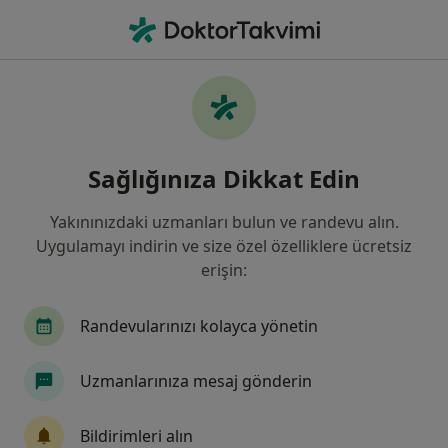
An
Anne Sütünün Azlığı • Akhisar, Manisa
Filters
• 1
Harita
Anne Sütünün Azlığı, Akhisar
Sağlığınıza Dikkat Edin
Yakınınızdaki uzmanları bulun ve randevu alın.
Hangi uzmanlığı aramıştınız?
Uygulamayı indirin ve size özel özelliklere ücretsiz
Kadın Hastalıkları Ve Doğum
İç Hastalıkları
erişin:
Randevularınızı kolayca yönetin
Uzmanlarınıza mesaj gönderin
Bildirimleri alın