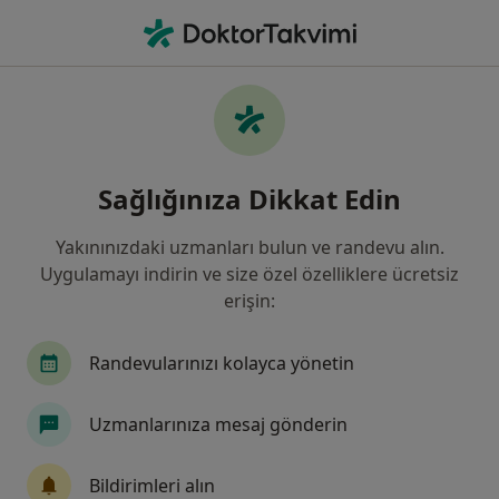
An
Anoreksiya • Denizli, Denizli, Türkiye
Filters
• 1
Sigorta
Harita
Anoreksiya, Denizli
Sağlığınıza Dikkat Edin
Yakınınızdaki uzmanları bulun ve randevu alın.
Hangi uzmanlığı aramıştınız?
Uygulamayı indirin ve size özel özelliklere ücretsiz
Psikoloji
Psikiyatri
İç Hastalıkları
End
erişin:
Randevularınızı kolayca yönetin
Uzmanlarınıza mesaj gönderin
Bildirimleri alın