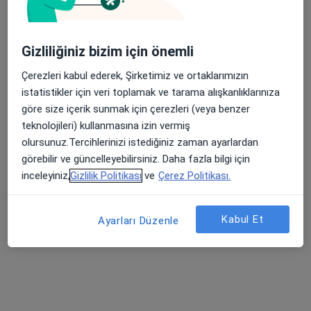
Gizliliğiniz bizim için önemli
Çerezleri kabul ederek, Şirketimiz ve ortaklarımızın
istatistikler için veri toplamak ve tarama alışkanlıklarınıza
Kl. Psk. Cemre Özcan
göre size içerik sunmak için çerezleri (veya benzer
Psikoloji
teknolojileri) kullanmasına izin vermiş
79 görüş
olursunuz.Tercihlerinizi istediğiniz zaman ayarlardan
görebilir ve güncelleyebilirsiniz. Daha fazla bilgi için
Adres
Online
inceleyiniz,
Gizlilik Politikası
ve
Çerez Politikası.
Siteler mahallesi 6205 sokak no : 20 Daire : 5 Doğukan Rezidans Pamukkale Denizli ., Denizli
•
Harita
Kabul Et
Ayarları Düzenle
Kl. Psk. Cemre Özcan
Bu uzman ilgili adres için online danışmanlık/takvim sunmuyor.
Randevu talep et