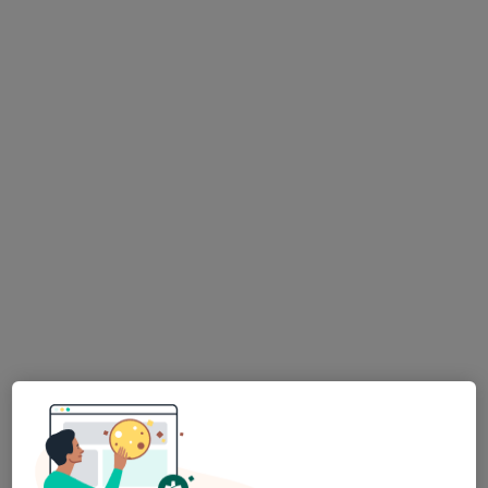
Psk. Aybegüm Çekiç Kır
Psikoloji, Aile danışmanlığı
54 görüş
Adres
Online
Kınıklı Mah. Doğan Demircioğlu Cd. Çamlık Ulus Sitesi, B blok, No:2 Daire:2, Denizli
•
Harita
Psikolog Aybegüm Çekiç PSİKOÇAMLIK
Bu uzman ilgili adres için online danışmanlık/takvim sunmuyor.
Randevu talep et