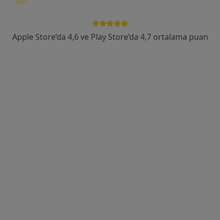
Tümünü göster
Apple Store’da 4,6 ve Play Store’da 4,7 ortalama puan
Uzm. Dr. Dilber Bektaşlar
Çocuk sağlığı ve hastalıkları
36 görüş
6523 Sk. No:32B, İzmir
•
Harita
Uzm Dr Dilber Bektaşlar Muayenehanesi
Bu uzman ilgili adres için online danışmanlık/takvim sunmuyor.
Randevu talep et