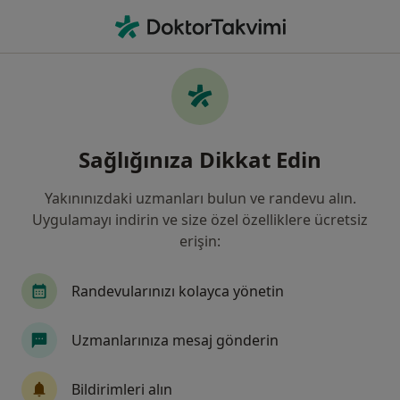
An
Ateş • Karşıyaka, İzmir
Filters
• 1
Sigorta
Harita
Ateş, Karşıyaka
Sağlığınıza Dikkat Edin
Yakınınızdaki uzmanları bulun ve randevu alın.
Hangi uzmanlığı aramıştınız?
Uygulamayı indirin ve size özel özelliklere ücretsiz
Çocuk Sağlığı Ve Hastalıkları
erişin:
İç Hastalıkları
Kardiyoloji
Randevularınızı kolayca yönetin
Göğüs Hastalıkları
Uzmanlarınıza mesaj gönderin
Enfeksiyon Hastalıkları
Bildirimleri alın