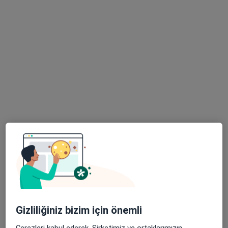
Uzm. Dr. Aysu Öztunç Dikerler
Çocuk sağlığı ve hastalıkları
47 görüş
Yalı Mahallesi 6523 Sokak No: 32 A Park Yaşam Ticaret Merkezi Kat: 1 D: 113, İzmir
•
Harita
Aysu Öztunç Dikerler Muayenehanesi
Bu uzman ilgili adres için online danışmanlık/takvim sunmuyor.
Randevu talep et
Gizliliğiniz bizim için önemli
Çerezleri kabul ederek, Şirketimiz ve ortaklarımızın