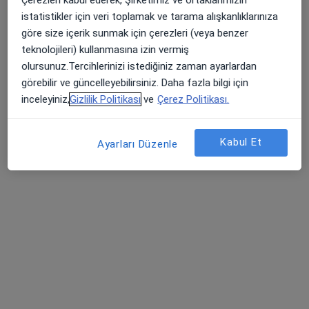
istatistikler için veri toplamak ve tarama alışkanlıklarınıza
göre size içerik sunmak için çerezleri (veya benzer
teknolojileri) kullanmasına izin vermiş
olursunuz.Tercihlerinizi istediğiniz zaman ayarlardan
görebilir ve güncelleyebilirsiniz. Daha fazla bilgi için
Uzm. Dr. Zafer Ayda Özbek
inceleyiniz,
Gizlilik Politikası
ve
Çerez Politikası.
Çocuk sağlığı ve hastalıkları
2 görüş
Kabul Et
Ayarları Düzenle
Şemikler Mah. Anadolu Cad.No:593, Karşıyaka
•
Harita
Metropol Şemikler Tıp Merkezi
Bu uzman ilgili adres için online danışmanlık/takvim sunmuyor.
Randevu talep et