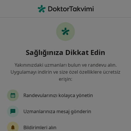
An
Ateş • Manisa, Manisa, Türkiye
Filters
• 1
Sigorta
Harita
Ateş, Manisa
Sağlığınıza Dikkat Edin
Yakınınızdaki uzmanları bulun ve randevu alın.
Hangi uzmanlığı aramıştınız?
Uygulamayı indirin ve size özel özelliklere ücretsiz
Çocuk Sağlığı Ve Hastalıkları
Kulak Burun Boğ
erişin:
Randevularınızı kolayca yönetin
Uzmanlarınıza mesaj gönderin
Bildirimleri alın