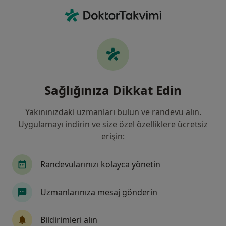
An
Baş Ağrıları • Aydın, Aydın
Filters
• 1
Sigorta
Harita
Baş Ağrıları, Aydın
Sağlığınıza Dikkat Edin
Yakınınızdaki uzmanları bulun ve randevu alın.
Hangi uzmanlığı aramıştınız?
Uygulamayı indirin ve size özel özelliklere ücretsiz
Kulak Burun Boğaz
Göz Hastalıkları
Nöro
erişin:
Randevularınızı kolayca yönetin
Uzmanlarınıza mesaj gönderin
Bildirimleri alın