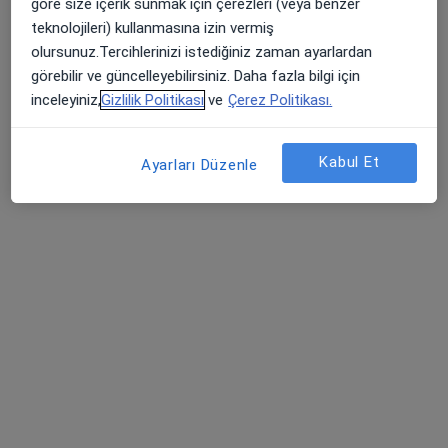
göre size içerik sunmak için çerezleri (veya benzer
Yenicami Mahallesi Nihat Aşkın Caddesi No:7, Söke
•
Harita
teknolojileri) kullanmasına izin vermiş
Özel Egemed Söke Hastanesi
olursunuz.Tercihlerinizi istediğiniz zaman ayarlardan
Bu uzman ilgili adres için online danışmanlık/takvim sunmuyor.
görebilir ve güncelleyebilirsiniz. Daha fazla bilgi için
inceleyiniz,
Gizlilik Politikası
ve
Çerez Politikası.
Randevu talep et
Kabul Et
Ayarları Düzenle
Doç. Dr. Refik Kunt
Nöroloji
93 görüş
Efeler Mahallesi 1438 Sokak No:18 Novapark Sitesi A Blok Kat: 1 Daire : 1, Aydın
•
Harita