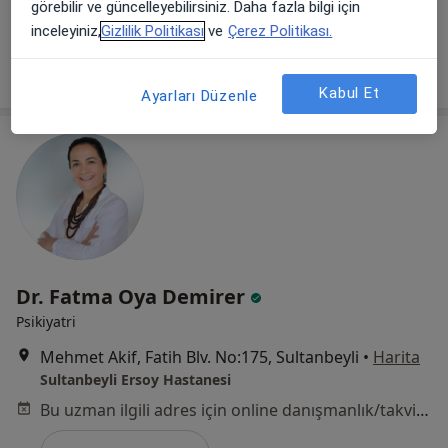
görebilir ve güncelleyebilirsiniz. Daha fazla bilgi için
Bu uzman ilgili adres için online danışmanlık/takvim sunmuyor.
inceleyiniz,
Gizlilik Politikası
ve
Çerez Politikası.
Randevu talep et
Kabul Et
Ayarları Düzenle
Dr. Fatma Oya Demirer
Psikiyatri
Mehmet Akif, Fatih Blv. No:175, Sultanbeyli
•
Harita
Sultanbeyli Ersoy Hastanesi
Bu uzman ilgili adres için online danışmanlık/takvim sunmuyor.