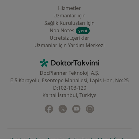
Hizmetler
Uzmanlar için
Sağlık Kuruluşları için
Noa Notes
yeni
Ücretsiz İçerikler
Uzmanlar için Yardım Merkezi
İletişim
DoktorTakvimi - Ana Sayfa
DocPlanner Teknoloji A.Ş.
E-5 Karayolu, Esentepe Mahallesi, Lapis Han, No:25
D:102-103-120
Kartal İstanbul, Türkiye
Facebook
yeni bir sekmede açılır
Twitter
yeni bir sekmede açılır
Youtube
yeni bir sekmede açılır
Instagram
yeni bir sekmede aç