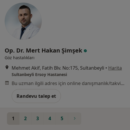
Op. Dr. Mert Hakan Şimşek
Göz hastalıkları
Mehmet Akif, Fatih Blv. No:175, Sultanbeyli
•
Harita
Sultanbeyli Ersoy Hastanesi
Bu uzman ilgili adres için online danışmanlık/takvim sunmuyor.
Randevu talep et
1
2
3
4
5