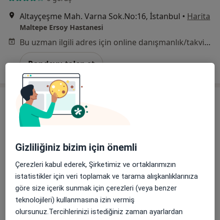
Altayçeşme Mah. Varna Sok.No:16, İstanbul
•
Harita
Maltepe Ersoy Hastanesi
Bu uzman ilgili adres için online danışmanlık/takvim sunmuyor.
Randevu talep et
Gizliliğiniz bizim için önemli
Çerezleri kabul ederek, Şirketimiz ve ortaklarımızın
Op. Dr. Mehmet Akif Alan
istatistikler için veri toplamak ve tarama alışkanlıklarınıza
göre size içerik sunmak için çerezleri (veya benzer
Kulak burun boğaz
teknolojileri) kullanmasına izin vermiş
Bahçelievler Mahallesi Adnan Menderes Bulvarı No:31, Pendik
•
Harita
olursunuz.Tercihlerinizi istediğiniz zaman ayarlardan
Pendik Medipol Üniversitesi Hastanesi