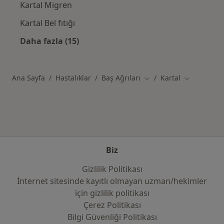
Kartal Migren
Kartal Bel fıtığı
Daha fazla (15)
Kategoride daha fazlası: Kartal şehrinde ilgi
Ana Sayfa
Hastalıklar
Baş Ağrıları
Kartal
Şehir değiştir
Şehir değişt
Biz
Gizlilik Politikası
İnternet sitesinde kayıtlı olmayan uzman/hekimler
i̇çin gizlilik politikası
Çerez Politikası
Bilgi Güvenliği Politikası