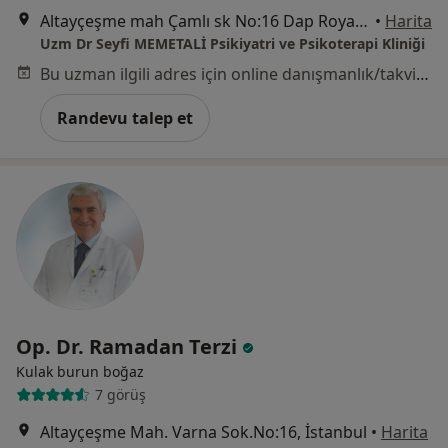
Altayçeşme mah Çamlı sk No:16 Dap Royal Center D blok Daire:28, İstanbul
•
Harita
Uzm Dr Seyfi MEMETALİ Psikiyatri ve Psikoterapi Kliniği
Bu uzman ilgili adres için online danışmanlık/takvim sunmuyor.
Randevu talep et
Op. Dr. Ramadan Terzi
Kulak burun boğaz
7 görüş
Altayçeşme Mah. Varna Sok.No:16, İstanbul
•
Harita