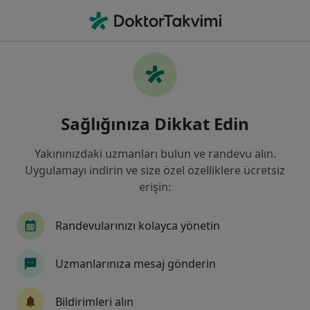
An
Çene Kistleri • Başakşehir, İstanbul
Filters
• 1
Sigorta
Harita
Çene Kistleri, Başakşehir
Sağlığınıza Dikkat Edin
Yakınınızdaki uzmanları bulun ve randevu alın.
Hangi uzmanlığı aramıştınız?
Uygulamayı indirin ve size özel özelliklere ücretsiz
Diş Hekimi
İç Hastalıkları
Romatoloji
erişin:
Randevularınızı kolayca yönetin
Uzmanlarınıza mesaj gönderin
Bildirimleri alın