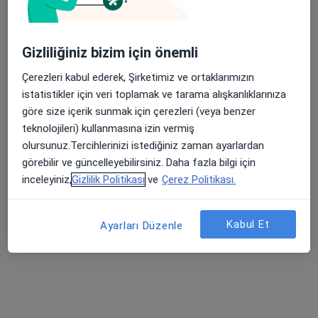
10 görüş
Atakent Mahallesi 4. Caddesi No:36, Küçükçekmece
•
Harita
Gizliliğiniz bizim için önemli
Bht Clinic İstanbul Tema Hastanesi
Çerezleri kabul ederek, Şirketimiz ve ortaklarımızın
istatistikler için veri toplamak ve tarama alışkanlıklarınıza
göre size içerik sunmak için çerezleri (veya benzer
Op. Dr. Mustafa
Uzm. Dr. Nermin
Prof. Dr. Celalettin
Çalışkan
Bahat
Camcı
teknolojileri) kullanmasına izin vermiş
olursunuz.Tercihlerinizi istediğiniz zaman ayarlardan
54 uzmanın hepsini gör
görebilir ve güncelleyebilirsiniz. Daha fazla bilgi için
Bu kurumda online uygunluğu bulunan bir doktor veya uzman bulunamadı
inceleyiniz,
Gizlilik Politikası
ve
Çerez Politikası.
Profili Gör
Kabul Et
Ayarları Düzenle