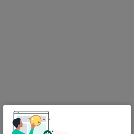
Dr. Dt. Mert Akbaş
Diş hekimi, Ağız diş ve çene cerrahisi
36 görüş
Ritim İstanbul Sitesi A5 Blok Daire:43 Cevizli Mahallesi Zuhal Sokak, İstanbul
•
Harita
Mert Akbaş Muayenehanesi
Bu uzman ilgili adres için online danışmanlık/takvim sunmuyor.
Randevu talep et
Bht Clinic İstanbul Tema Hastanesi
·
Daha fazla
İç hastalıkları, Gastroenteroloji, Nefroloji