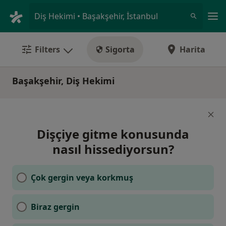
An
Diş Hekimi • Başakşehir, İstanbul
Filters
Sigorta
Harita
Başakşehir, Diş Hekimi
Dişçiye gitme konusunda
nasıl hissediyorsun?
Çok gergin veya korkmuş
Biraz gergin