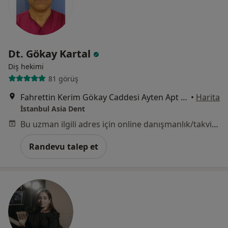
Dt. Gökay Kartal
Diş hekimi
81 görüş
Fahrettin Kerim Gökay Caddesi Ayten Apt No:180 D 11 Göztepe, İstanbul
•
Harita
İstanbul Asia Dent
Bu uzman ilgili adres için online danışmanlık/takvim sunmuyor.
Randevu talep et