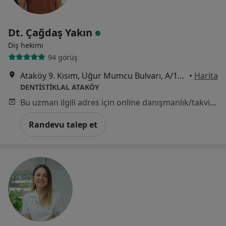
Dt. Çağdaş Yakın
Diş hekimi
94 görüş
Ataköy 9. Kısım, Uğur Mumcu Bulvarı, A/11a D:4 BAKIRKÖY, İstanbul
•
Harita
DENTİSTİKLAL ATAKÖY
Bu uzman ilgili adres için online danışmanlık/takvim sunmuyor.
Randevu talep et