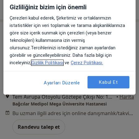
Gizliliğiniz bizim için önemli
Randevu talep et
Çerezleri kabul ederek, Şirketimiz ve ortaklarımızın
istatistikler için veri toplamak ve tarama alışkanlıklarınıza
göre size içerik sunmak için çerezleri (veya benzer
teknolojileri) kullanmasına izin vermiş
olursunuz.Tercihlerinizi istediğiniz zaman ayarlardan
görebilir ve güncelleyebilirsiniz. Daha fazla bilgi için
inceleyiniz,
Gizlilik Politikası
ve
Çerez Politikası.
Dt. Beste Gündüz
Kabul Et
Ayarları Düzenle
Diş hekimi
Tem Avrupa Otoyolu Göztepe Çıkışı No: 1Bağcılar, İstanbul
•
Harita
Bağcılar Medipol Mega Üniversite Hastanesi
Bu uzman ilgili adres için online danışmanlık/takvim sunmuyor.
Randevu talep et