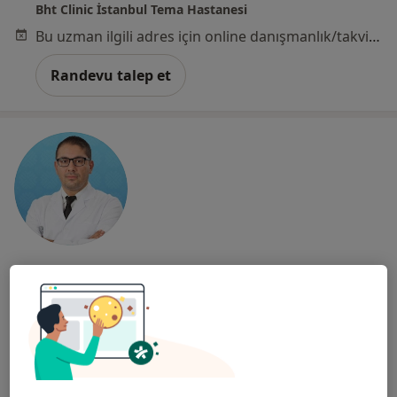
Bht Clinic İstanbul Tema Hastanesi
Bu uzman ilgili adres için online danışmanlık/takvim sunmuyor.
Randevu talep et
Dt. Ufuk Çağlayan
Diş hekimi
Tem Avrupa Otoyolu Göztepe Çıkışı No: 1Bağcılar, İstanbul
•
Harita
Bağcılar Medipol Mega Üniversite Hastanesi
Bu uzman ilgili adres için online danışmanlık/takvim sunmuyor.