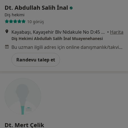
Dt. Abdullah Salih İnal
Diş hekimi
10 görüş
Kayabaşı, Kayaşehir Blv Nidakule No D:45 Kat 16 Ofis 107, Başakşehir/İstanbul, İstanbul
•
Harita
Diş Hekimi Abdullah Salih İnal Muayenehanesi
Bu uzman ilgili adres için online danışmanlık/takvim sunmuyor.
Randevu talep et
Dt. Mert Çelik