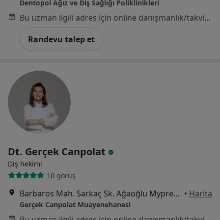
Dentopol Ağız ve Diş Sağlığı Poliklinikleri
Bu uzman ilgili adres için online danışmanlık/takvim sunmuyor.
Randevu talep et
Dt. Gerçek Canpolat
Diş hekimi
10 görüş
Barbaros Mah. Sarkaç Sk. Ağaoğlu Myprestij Ofis Kat 6 Daire 42 Batı Ataşehir, İstanbul
•
Harita
Gerçek Canpolat Muayenehanesi
Bu uzman ilgili adres için online danışmanlık/takvim sunmuyor.