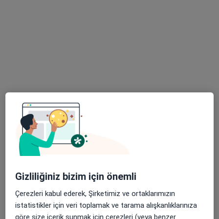
alerjisi
11 görüş
Gaziosmanpaşa Mh. 207. Sk. No:36/1, Balıkesir
•
Harita
Doç. Dr. Velat Çelik
Bu uzman ilgili adres için online danışmanlık/takvim sunmuyor.
Randevu talep et
Gizliliğiniz bizim için önemli
Çerezleri kabul ederek, Şirketimiz ve ortaklarımızın
Uzm. Dr. Erol Gülfidan
istatistikler için veri toplamak ve tarama alışkanlıklarınıza
Çocuk sağlığı ve hastalıkları
göre size içerik sunmak için çerezleri (veya benzer