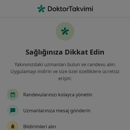
An
Çocuklarda Yüksek Ateş • Balıkesir, Balıkesir
Filters
• 1
Sigorta
Harita
Çocuklarda Yüksek Ateş, Balıkesir
Sağlığınıza Dikkat Edin
Yakınınızdaki uzmanları bulun ve randevu alın.
Hangi uzmanlığı aramıştınız?
Uygulamayı indirin ve size özel özelliklere ücretsiz
Çocuk Sağlığı Ve Hastalıkları
İç Hastalıkları
erişin:
Randevularınızı kolayca yönetin
Uzmanlarınıza mesaj gönderin
Bildirimleri alın