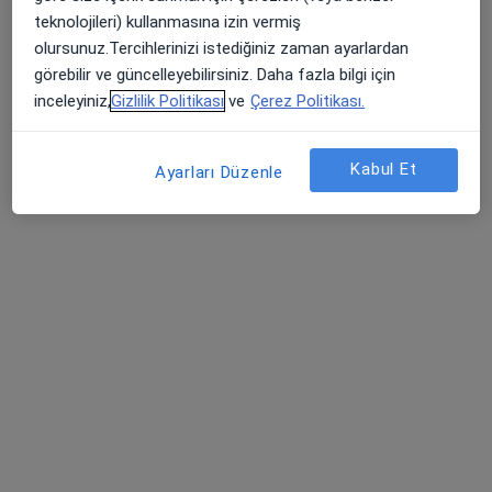
167 görüş
teknolojileri) kullanmasına izin vermiş
Bandırma Paşa konak Mahallesi Hamit Kaplan Caddesi No:75 B:2 Blok D:1, Bandırma
•
Harita
olursunuz.Tercihlerinizi istediğiniz zaman ayarlardan
Erol Gülfidan
görebilir ve güncelleyebilirsiniz. Daha fazla bilgi için
inceleyiniz,
Gizlilik Politikası
ve
Çerez Politikası.
Bu uzman ilgili adres için online danışmanlık/takvim sunmuyor.
Randevu talep et
Kabul Et
Ayarları Düzenle
Uzm. Dr. Özlem Atlı
Çocuk sağlığı ve hastalıkları
3 görüş