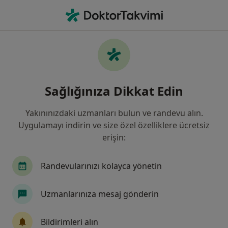
An
İdrar Yolu Enfeksiyonu • Balıkesir, Balıkesir
Filters
• 1
Sigorta
Harita
İdrar Yolu Enfeksiyonu, Balıkesir
Sağlığınıza Dikkat Edin
Yakınınızdaki uzmanları bulun ve randevu alın.
Hangi uzmanlığı aramıştınız?
Uygulamayı indirin ve size özel özelliklere ücretsiz
Çocuk Sağlığı Ve Hastalıkları
Üroloji
İç Ha
erişin:
Randevularınızı kolayca yönetin
Uzmanlarınıza mesaj gönderin
Bildirimleri alın