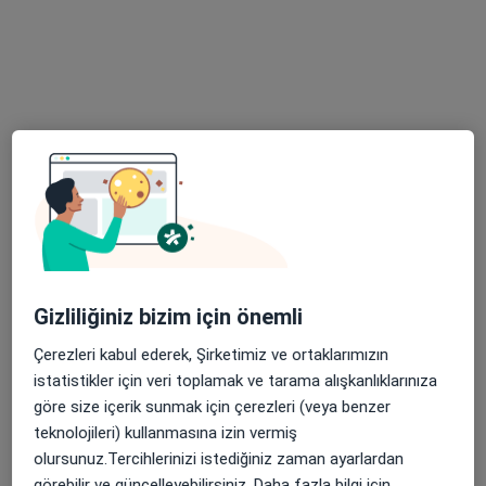
48 görüş
Paşakent Mahallesi Şehit Hüseyin Süzener Caddesi C2 Blok No:9, Balıkesir
•
Harita
Erhan Şen
Bu uzman ilgili adres için online danışmanlık/takvim sunmuyor.
Randevu talep et
Gizliliğiniz bizim için önemli
Çerezleri kabul ederek, Şirketimiz ve ortaklarımızın
istatistikler için veri toplamak ve tarama alışkanlıklarınıza
göre size içerik sunmak için çerezleri (veya benzer
Doç. Dr. Velat Çelik
teknolojileri) kullanmasına izin vermiş
Çocuk sağlığı ve hastalıkları, Çocuk i̇mmünolojisi, Çocuk
olursunuz.Tercihlerinizi istediğiniz zaman ayarlardan
alerjisi
görebilir ve güncelleyebilirsiniz. Daha fazla bilgi için