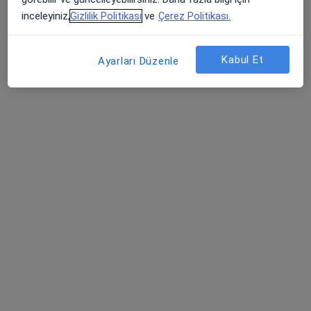
11 görüş
inceleyiniz,
Gizlilik Politikası
ve
Çerez Politikası.
Gaziosmanpaşa Mh. 207. Sk. No:36/1, Balıkesir
•
Harita
Doç. Dr. Velat Çelik
Kabul Et
Ayarları Düzenle
Bu uzman ilgili adres için online danışmanlık/takvim sunmuyor.
Randevu talep et
Uzm. Dr. Erol Gülfidan
Çocuk sağlığı ve hastalıkları
167 görüş