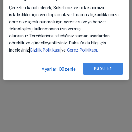
The Paragon Tower, Kızılırmak Mah. 1445. Sok. No: 2/1 İç Kapı No: 131, Ankara
•
Harita
Çerezleri kabul ederek, Şirketimiz ve ortaklarımızın
Panorama Ankara Ağız Ve Diş Sağlığı Polikliniği
istatistikler için veri toplamak ve tarama alışkanlıklarınıza
Bu uzman ilgili adres için online danışmanlık/takvim sunmuyor.
göre size içerik sunmak için çerezleri (veya benzer
teknolojileri) kullanmasına izin vermiş
Randevu talep et
olursunuz.Tercihlerinizi istediğiniz zaman ayarlardan
görebilir ve güncelleyebilirsiniz. Daha fazla bilgi için
inceleyiniz,
Gizlilik Politikası
ve
Çerez Politikası.
Kabul Et
Ayarları Düzenle
Dr. Dt. Baturay Canatalay
Diş hekimi, Endodonti
Akyurt PTT karşısı Hüner Sokak 9/7, Ankara
•
Harita
Dr. Dt. Baturay Canatalay Muayenehanesi