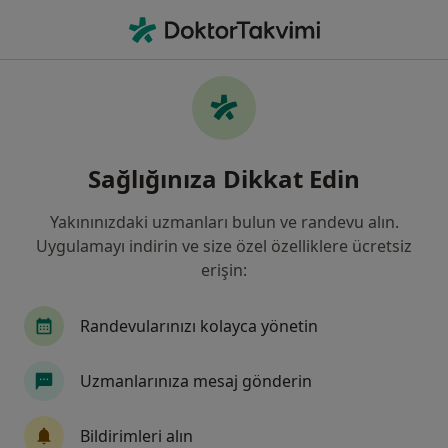
An
Diş Çürükleri • Ankara, Türkiye
Filters
• 1
Sigorta
Harita
Diş Çürükleri, Ankara
Sağlığınıza Dikkat Edin
Yakınınızdaki uzmanları bulun ve randevu alın.
Hangi uzmanlığı aramıştınız?
Uygulamayı indirin ve size özel özelliklere ücretsiz
Diş Hekimi
Protetik Diş Tedavisi
Ortodont
erişin:
Randevularınızı kolayca yönetin
Uzmanlarınıza mesaj gönderin
Bildirimleri alın