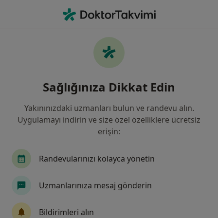
An
Perikoronitis • Ankara, Türkiye
Filters
• 1
Sigorta
Harita
Perikoronitis, Ankara
Sağlığınıza Dikkat Edin
Yakınınızdaki uzmanları bulun ve randevu alın.
Hangi uzmanlığı aramıştınız?
Uygulamayı indirin ve size özel özelliklere ücretsiz
Diş Hekimi
Ağız Diş Ve Çene Cerrahisi
Per
erişin:
Randevularınızı kolayca yönetin
Uzmanlarınıza mesaj gönderin
Bildirimleri alın