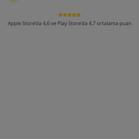
Dt. İbrahim Khaleel
Diş hekimi
Apple Store’da 4,6 ve Play Store’da 4,7 ortalama puan
Turan Güneş Bulvarı, Ankara
•
Harita
Dt. İbrahim Khaleel Muayenehanesi
Bu uzman ilgili adres için online danışmanlık/takvim sunmuyor.
Randevu talep et
Uzm. Dt. Tansu Erakman