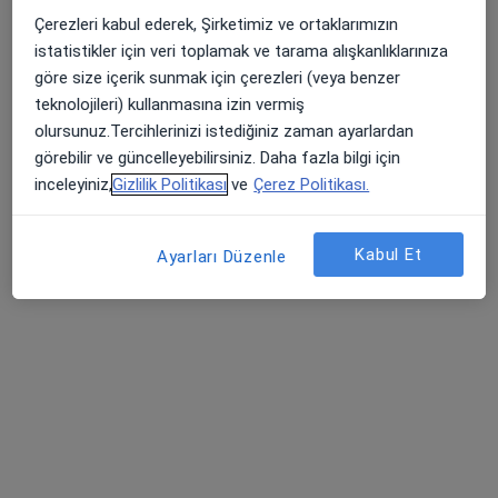
Çerezleri kabul ederek, Şirketimiz ve ortaklarımızın
Bu uzman ilgili adres için online danışmanlık/takvim sunmuyor.
istatistikler için veri toplamak ve tarama alışkanlıklarınıza
Randevu talep et
göre size içerik sunmak için çerezleri (veya benzer
teknolojileri) kullanmasına izin vermiş
olursunuz.Tercihlerinizi istediğiniz zaman ayarlardan
görebilir ve güncelleyebilirsiniz. Daha fazla bilgi için
inceleyiniz,
Gizlilik Politikası
ve
Çerez Politikası.
Kabul Et
Ayarları Düzenle
Uzm. Dt. Yeliz Arslan
Protetik diş tedavisi, Diş hekimi
99 görüş
Koru Mahallesi Ahmet Taner Kışlalı Cad. No: 4/L Çayyolu, Ankara
•
Harita
Özel Dentia Ağız ve Diş Sağlığı Polikliniği
Bu uzman ilgili adres için online danışmanlık/takvim sunmuyor.