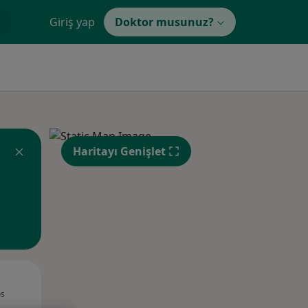
Giriş yap
Doktor musunuz?
Haritayı Genişlet
Sal,
Çar,
Per,
os
11 Ağustos
12 Ağustos
13 Ağustos