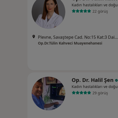
Kadın hastalıkları ve doğ
22 görüş
Plevne, Savaştepe Cad. No:15 Kat:3 Daire:6, Balıkesir
Op.Dr.Tülin Kahveci Muayenehanesi
Op. Dr. Halil Şen
Kadın hastalıkları ve doğ
29 görüş