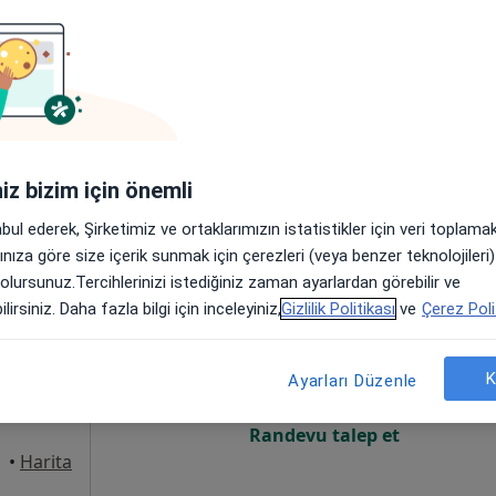
um
Online randevu erişime kapalı
Randevu talep et
•
Harita
iniz bizim için önemli
abul ederek, Şirketimiz ve ortaklarımızın istatistikler için veri toplam
arınıza göre size içerik sunmak için çerezleri (veya benzer teknolojiler
 olursunuz.Tercihlerinizi istediğiniz zaman ayarlardan görebilir ve
lemez
Bugün
Yarın
Paz,
Pzt,
lirsiniz. Daha fazla bilgi için inceleyiniz,
Gizlilik Politikası
ve
Çerez Poli
7 Ağustos
8 Ağustos
9 Ağustos
10 Ağust
um
K
Ayarları Düzenle
Online randevu erişime kapalı
Randevu talep et
•
Harita