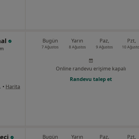
nal
Bugün
Yarın
Paz,
Pzt,
7 Ağustos
8 Ağustos
9 Ağustos
10 Ağust
um
Online randevu erişime kapalı
Randevu talep et
5, Balıkesir
•
Harita
veci
Bugün
Yarın
Paz,
Pzt,