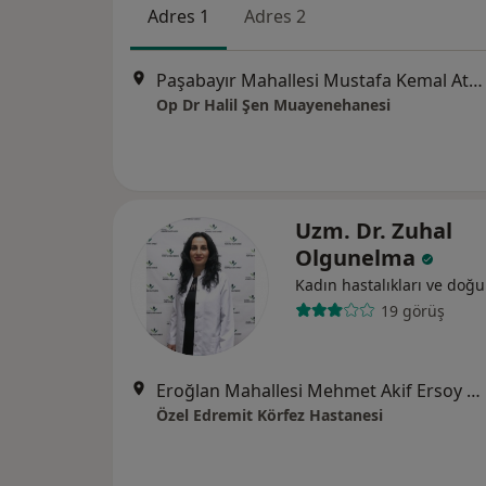
Adres 1
Adres 2
Paşabayır Mahallesi Mustafa Kemal Atatürk Bulvarı No:69/A, Balıkesir
Op Dr Halil Şen Muayenehanesi
Uzm. Dr. Zuhal
Olgunelma
Kadın hastalıkları ve doğ
19 görüş
Eroğlan Mahallesi Mehmet Akif Ersoy Caddesi No:1, Edremit
Özel Edremit Körfez Hastanesi