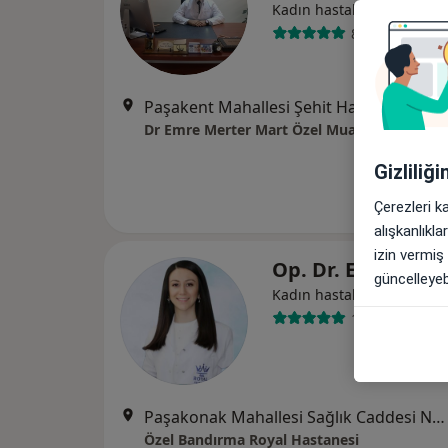
Kadın hastalıkları ve doğ
82 görüş
Paşakent Mahallesi Şehit Hakan Palabıyık caddesi Saltanatlı konakları işyeri, Bandırma, Balıkesir
Dr Emre Merter Mart Özel Muayenehanesi 1
Gizliliğ
Çerezleri k
alışkanlıkl
izin vermiş
Op. Dr. Esra Söy
güncelleyebi
Kadın hastalıkları ve doğ
12 görüş
Paşakonak Mahallesi Sağlık Caddesi No:16, Bandırma
Özel Bandırma Royal Hastanesi