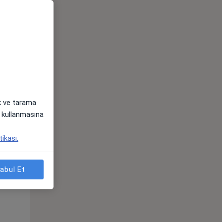
ak ve tarama
i) kullanmasına
Sal,
Çar,
Per,
tikası.
os
11 Ağustos
12 Ağustos
13 Ağustos
abul Et