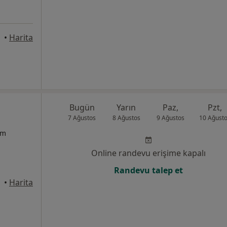
•
Harita
Bugün
Yarın
Paz,
Pzt,
7 Ağustos
8 Ağustos
9 Ağustos
10 Ağust
um
Online randevu erişime kapalı
Randevu talep et
•
Harita