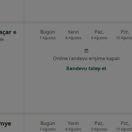
Kaçar
Bugün
Yarın
Paz,
Pzt,
7 Ağustos
8 Ağustos
9 Ağustos
10 Ağust
um
Online randevu erişime kapalı
Randevu talep et
imye
Bugün
Yarın
Paz,
Pzt,
7 Ağustos
8 Ağustos
9 Ağustos
10 Ağust