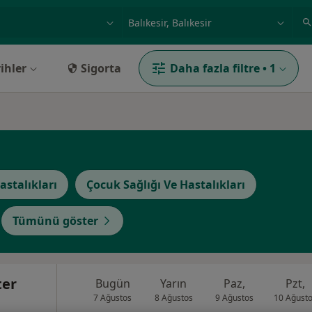
ilgi alanı ve hastalık, isim
örnek: İstanbul
ihler
Sigorta
Daha fazla filtre
•
1
astalıkları
Çocuk Sağlığı Ve Hastalıkları
Tümünü göster
ter
Bugün
Yarın
Paz,
Pzt,
7 Ağustos
8 Ağustos
9 Ağustos
10 Ağust