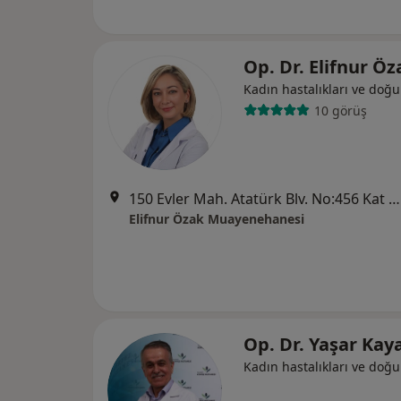
Op. Dr. Elifnur Ö
Kadın hastalıkları ve doğ
10 görüş
150 Evler Mah. Atatürk Blv. No:456 Kat 1, Ofis: 34, Balıkesir
Elifnur Özak Muayenehanesi
Op. Dr. Yaşar Ka
Kadın hastalıkları ve doğ