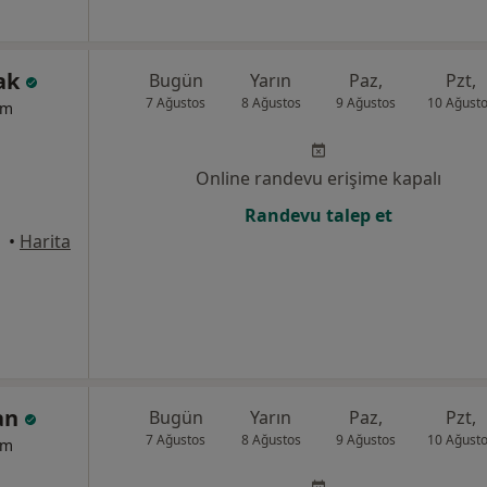
zak
Bugün
Yarın
Paz,
Pzt,
7 Ağustos
8 Ağustos
9 Ağustos
10 Ağust
um
Online randevu erişime kapalı
Randevu talep et
•
Harita
yan
Bugün
Yarın
Paz,
Pzt,
7 Ağustos
8 Ağustos
9 Ağustos
10 Ağust
um