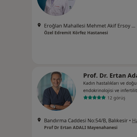
Eroğlan Mahallesi Mehmet Akif Ersoy Caddesi No:1, Edremit
Özel Edremit Körfez Hastanesi
Prof. Dr. Ertan Ad
Kadın hastalıkları ve do
endokrinolojisi ve i̇nfertili
12 görüş
Bandırma Caddesi No:54/B, Balıkesir
•
Ha
Prof Dr Ertan ADALI Mayenahanesi