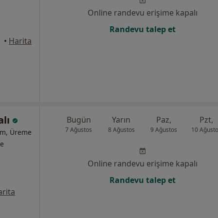
Online randevu erişime kapalı
Randevu talep et
•
Harita
alı
Bugün
Yarın
Paz,
Pzt,
7 Ağustos
8 Ağustos
9 Ağustos
10 Ağust
ğum, Üreme
te
Online randevu erişime kapalı
Randevu talep et
rita