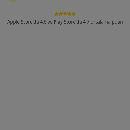
Op. Dr. Emre Merter Mart
Kadın hastalıkları ve doğum
Apple Store’da 4,6 ve Play Store’da 4,7 ortalama puan
83 görüş
Paşakent Mahallesi Şehit Hakan Palabıyık caddesi Saltanatlı konakları işyeri, Bandırma, Balıkesir
•
Harita
Dr Emre Merter Mart Özel Muayenehanesi 1
Bu uzman ilgili adres için online danışmanlık/takvim sunmuyor.
Randevu talep et