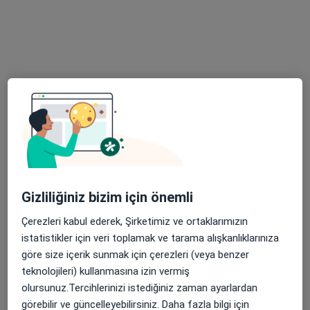
Uzm. Dr. Zuhal Olgunelma
Kadın hastalıkları ve doğum
19 görüş
Eroğlan Mahallesi Mehmet Akif Ersoy Caddesi No:1, Edremit
•
Harita
Özel Edremit Körfez Hastanesi
Bu uzman ilgili adres için online danışmanlık/takvim sunmuyor.
Randevu talep et
Gizliliğiniz bizim için önemli
Çerezleri kabul ederek, Şirketimiz ve ortaklarımızın
istatistikler için veri toplamak ve tarama alışkanlıklarınıza
göre size içerik sunmak için çerezleri (veya benzer
teknolojileri) kullanmasına izin vermiş
olursunuz.Tercihlerinizi istediğiniz zaman ayarlardan
görebilir ve güncelleyebilirsiniz. Daha fazla bilgi için