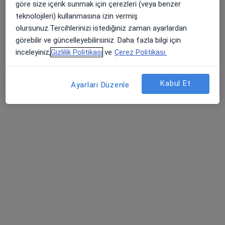
göre size içerik sunmak için çerezleri (veya benzer
Bu uzman ilgili adres için online danışmanlık/takvim sunmuyor.
teknolojileri) kullanmasına izin vermiş
olursunuz.Tercihlerinizi istediğiniz zaman ayarlardan
Randevu talep et
görebilir ve güncelleyebilirsiniz. Daha fazla bilgi için
inceleyiniz,
Gizlilik Politikası
ve
Çerez Politikası.
Kabul Et
Ayarları Düzenle
Dr. Öğr. Üyesi Ahmet Mert
Ortopedi ve travmatoloji
24 görüş
Bulgurlu Mahallesi Alemdağ Caddesi No:100, Üsküdar
•
Harita
Medipol Üniversitesi Çamlıca Hastanesi
Bu uzman ilgili adres için online danışmanlık/takvim sunmuyor.