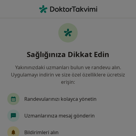
An
Femur Epifiz Kayması • Istanbul
Filters
• 1
Sigorta
Harita
Femur Epifiz Kayması, İstanbul
Sağlığınıza Dikkat Edin
Yakınınızdaki uzmanları bulun ve randevu alın.
Hangi uzmanlığı aramıştınız?
Uygulamayı indirin ve size özel özelliklere ücretsiz
Ortopedi Ve Travmatoloji
İç Hastalıkları
K
erişin:
Randevularınızı kolayca yönetin
Uzmanlarınıza mesaj gönderin
Bildirimleri alın