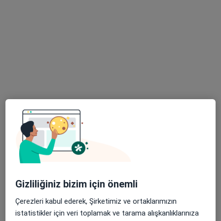
Bağlarçeşme Mahallesi 19 Mayıs Bulvarı No:18, Esenyurt
•
Harita
Özel Esencan Hastanesi
Bu uzman ilgili adres için online danışmanlık/takvim sunmuyor.
Randevu talep et
Doç. Dr. Mehmet Halis Çerçi
Gizliliğiniz bizim için önemli
Ortopedi ve travmatoloji
Çerezleri kabul ederek, Şirketimiz ve ortaklarımızın
Birlik Mah. Bahçeler Cad. No: 5 (Esenler Kültür Merkezi Karşısı), Esenler
•
Harita
istatistikler için veri toplamak ve tarama alışkanlıklarınıza
Esenler Medipol Üniversitesi Hastanesi