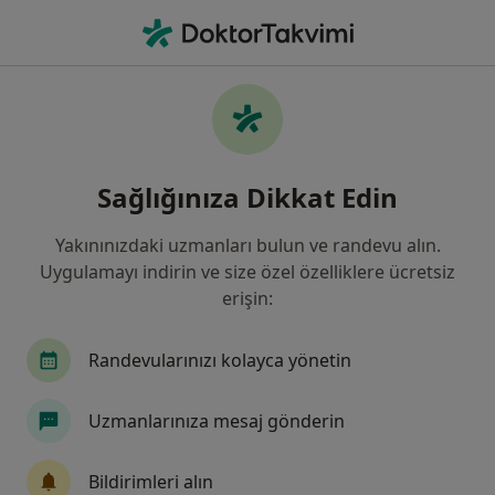
An
Gebe Kalamama • Çankaya, Ankara
Filters
• 1
Sigorta
Harita
Gebe Kalamama, Çankaya
Sağlığınıza Dikkat Edin
Yakınınızdaki uzmanları bulun ve randevu alın.
Hangi uzmanlığı aramıştınız?
Uygulamayı indirin ve size özel özelliklere ücretsiz
Kadın Hastalıkları Ve Doğum
Üreme Endokrinolo
erişin:
Randevularınızı kolayca yönetin
Uzmanlarınıza mesaj gönderin
Bildirimleri alın