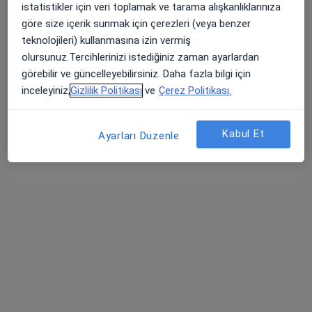
i̇nfertilite, Embriyoloji ve histoloji
istatistikler için veri toplamak ve tarama alışkanlıklarınıza
64 görüş
göre size içerik sunmak için çerezleri (veya benzer
teknolojileri) kullanmasına izin vermiş
Platin Tower , No:7/9, Söğütözü, 2176. Sk., Ankara
•
Harita
olursunuz.Tercihlerinizi istediğiniz zaman ayarlardan
Prof. Dr. Süleyman Akarsu
görebilir ve güncelleyebilirsiniz. Daha fazla bilgi için
Bu uzman ilgili adres için online danışmanlık/takvim sunmuyor.
inceleyiniz,
Gizlilik Politikası
ve
Çerez Politikası.
Randevu talep et
Kabul Et
Ayarları Düzenle
Doç. Dr. Doğukan Özkan
Kadın hastalıkları ve doğum, Üreme endokrinolojisi ve
i̇nfertilite