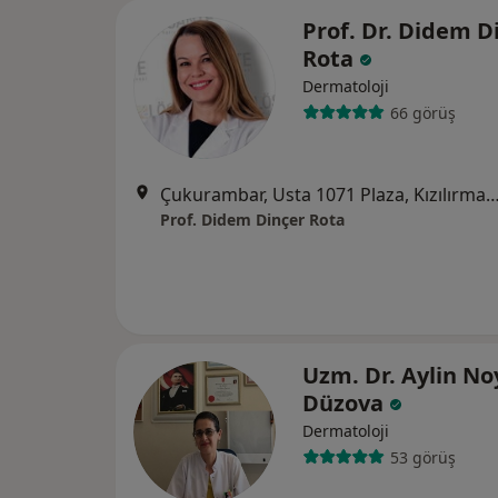
Prof. Dr. Didem D
Rota
Dermatoloji
66 görüş
Çukurambar, Usta 1071 Plaza, Kızılırmak mahallesi, 1443. Cd A blok kat 24 N
Prof. Didem Dinçer Rota
Uzm. Dr. Aylin N
Düzova
Dermatoloji
53 görüş