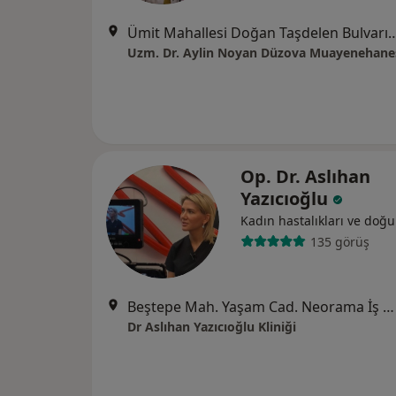
Ümit Mahallesi Doğan Taşdelen Bulvarı Çamlıca Bulvar Sitesi 
Uzm. Dr. Aylin Noyan Düzova Muayenehane
Op. Dr. Aslıhan
Yazıcıoğlu
Kadın hastalıkları ve doğ
135 görüş
Beştepe Mah. Yaşam Cad. Neorama İş Merkezi Kat:9 No:43, Ankara
Dr Aslıhan Yazıcıoğlu Kliniği