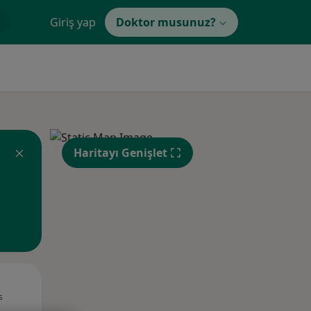
Giriş yap
Doktor musunuz?
Haritayı Genişlet
Pzt,
Sal,
Çar,
s
10 Ağustos
11 Ağustos
12 Ağustos