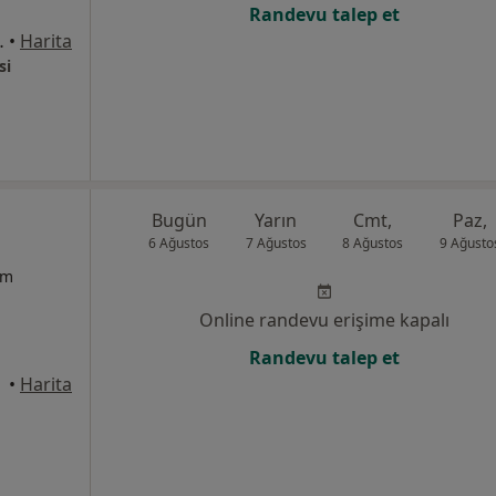
Randevu talep et
C Blok 56/23, 5.kat, Ankara
•
Harita
si
Bugün
Yarın
Cmt,
Paz,
6 Ağustos
7 Ağustos
8 Ağustos
9 Ağusto
um
Online randevu erişime kapalı
Randevu talep et
•
Harita