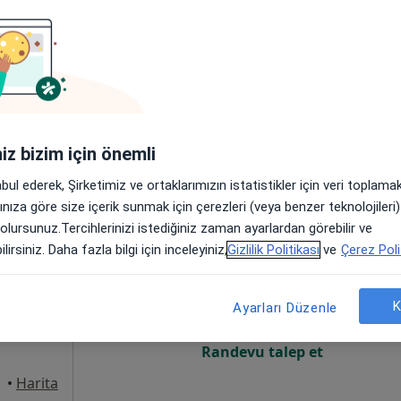
um
Online randevu erişime kapalı
Randevu talep et
nkara
•
Harita
iniz bizim için önemli
abul ederek, Şirketimiz ve ortaklarımızın istatistikler için veri toplam
arınıza göre size içerik sunmak için çerezleri (veya benzer teknolojiler
 olursunuz.Tercihlerinizi istediğiniz zaman ayarlardan görebilir ve
lyoncu
Bugün
Yarın
Cmt,
Paz,
lirsiniz. Daha fazla bilgi için inceleyiniz,
Gizlilik Politikası
ve
Çerez Poli
6 Ağustos
7 Ağustos
8 Ağustos
9 Ağusto
um,
K
inolojisi
Ayarları Düzenle
Online randevu erişime kapalı
Randevu talep et
•
Harita