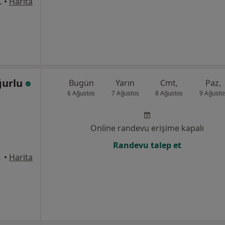
ar Bulv., Ankara
•
Harita
ğurlu
Bugün
Yarın
Cmt,
Paz,
6 Ağustos
7 Ağustos
8 Ağustos
9 Ağusto
Online randevu erişime kapalı
Randevu talep et
: 256, Ankara
•
Harita