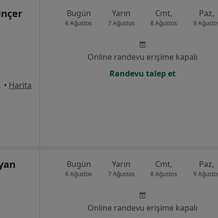
inçer
Bugün
Yarın
Cmt,
Paz,
6 Ağustos
7 Ağustos
8 Ağustos
9 Ağusto
Online randevu erişime kapalı
Randevu talep et
o 162., Ankara
•
Harita
oyan
Bugün
Yarın
Cmt,
Paz,
6 Ağustos
7 Ağustos
8 Ağustos
9 Ağusto
Online randevu erişime kapalı