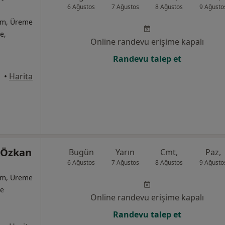
6 Ağustos
7 Ağustos
8 Ağustos
9 Ağusto
ğum, Üreme
te,
Online randevu erişime kapalı
Randevu talep et
•
Harita
 Özkan
Bugün
Yarın
Cmt,
Paz,
6 Ağustos
7 Ağustos
8 Ağustos
9 Ağusto
ğum, Üreme
te
Online randevu erişime kapalı
Randevu talep et