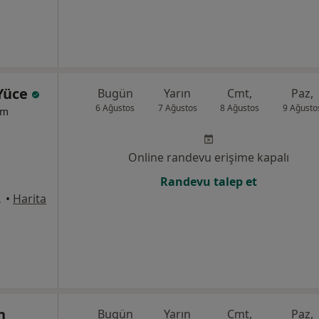
Yüce
Bugün
Yarın
Cmt,
Paz,
6 Ağustos
7 Ağustos
8 Ağustos
9 Ağusto
um
Online randevu erişime kapalı
Randevu talep et
no/5, Ankara
•
Harita
n
Bugün
Yarın
Cmt,
Paz,