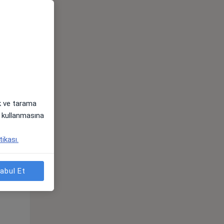
ak ve tarama
i) kullanmasına
Pzt,
Sal,
Çar,
tikası.
s
10 Ağustos
11 Ağustos
12 Ağustos
abul Et