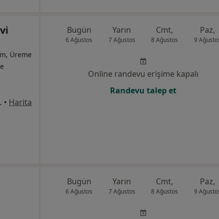
vi
Bugün
Yarın
Cmt,
Paz,
6 Ağustos
7 Ağustos
8 Ağustos
9 Ağusto
ğum, Üreme
te
Online randevu erişime kapalı
Randevu talep et
No:143 Kat:19, Ankara
•
Harita
Bugün
Yarın
Cmt,
Paz,
6 Ağustos
7 Ağustos
8 Ağustos
9 Ağusto