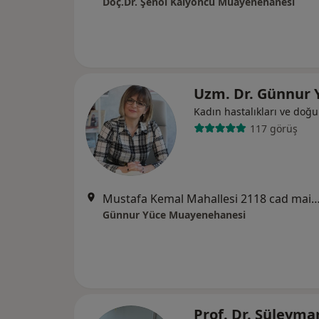
Doç.Dr. Şenol Kalyoncu Muayenehanesi
Uzm. Dr. Günnur 
Kadın hastalıkları ve doğ
117 görüş
Mustafa Kemal Mahallesi 2118 cad maidan is merkezi b blok k/2 
Günnur Yüce Muayenehanesi
Prof. Dr. Süleyma