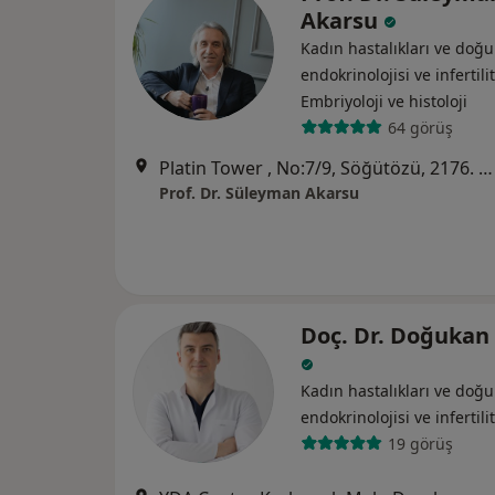
Akarsu
Kadın hastalıkları ve do
endokrinolojisi ve i̇nfertili
Embriyoloji ve histoloji
64 görüş
Platin Tower , No:7/9, Söğütözü, 2176. Sk., Ankara
Prof. Dr. Süleyman Akarsu
Doç. Dr. Doğukan
Kadın hastalıkları ve do
endokrinolojisi ve i̇nfertili
19 görüş