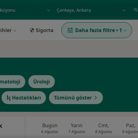
ilgi alanı ve hastalık, isim
örnek: İstanbul
ihler
Sigorta
Daha fazla filtre
•
1
matoloji
Üroloji
İç Hastalıkları
Tümünü göster
k
Bugün
Yarın
Cmt,
Paz,
6 Ağustos
7 Ağustos
8 Ağustos
9 Ağusto