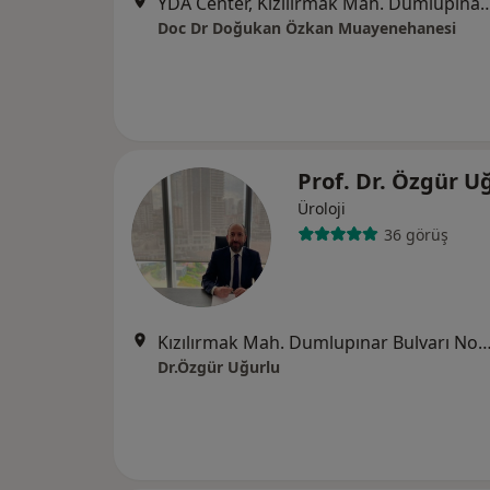
YDA Center, Kızılırmak Mah. Dumlupın
Doc Dr Doğukan Özkan Muayenehanesi
Prof. Dr. Özgür U
Üroloji
36 görüş
Kızılırmak Mah. Dumlupınar Bulvarı No : 9 YDA Center 3 Kapısı Kat:7 No
Dr.Özgür Uğurlu