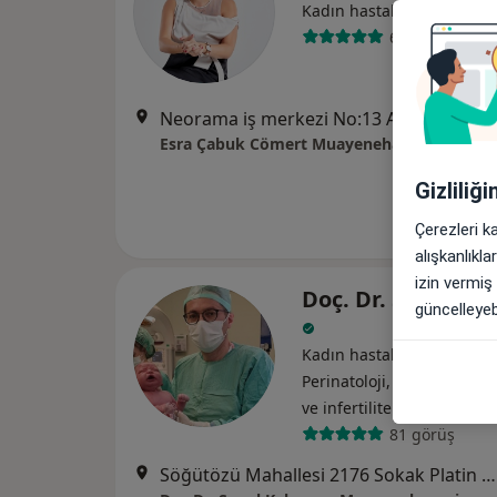
Kadın hastalıkları ve doğ
674 görüş
Neorama iş merkezi No:13 A blok Kapı No :82 Çankaya, A
Esra Çabuk Cömert Muayenehanesi
Gizliliğ
Çerezleri k
alışkanlıkl
izin vermiş
Doç. Dr. Şenol Ka
güncelleyebi
Kadın hastalıkları ve doğ
Perinatoloji, Üreme endokr
ve i̇nfertilite
81 görüş
Söğütözü Mahallesi 2176 Sokak Platin Tower No : 7/9, Çankaya