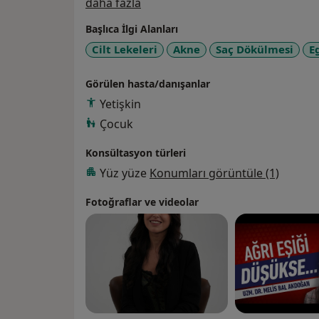
Hakkımda
daha fazla
Başlıca İlgi Alanları
Cilt Lekeleri
Akne
Saç Dökülmesi
E
Görülen hasta/danışanlar
Yetişkin
Çocuk
Konsültasyon türleri
Yüz yüze
Konumları görüntüle (1)
Fotoğraflar ve videolar