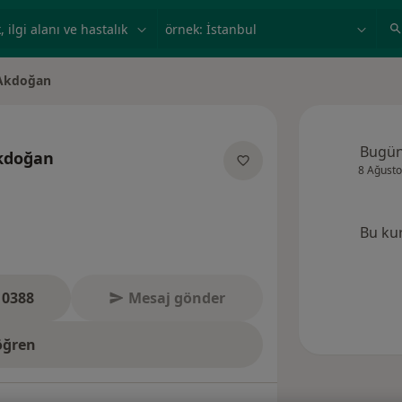
ilgi alanı ve hastalık, isim
örnek: İstanbul
 Akdoğan
Bugü
Akdoğan
8 Ağusto
uzmanliklar hakkinda
Bu ku
 0388
Mesaj gönder
öğren