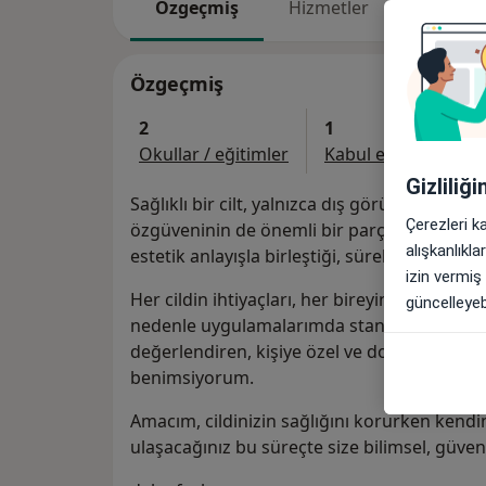
Özgeçmiş
Hizmetler
Adresle
Özgeçmiş
2
1
Okullar / eğitimler
Kabul edilen sigorta
Gizliliğ
Sağlıklı bir cilt, yalnızca dış görünümün deği
Çerezleri k
özgüveninin de önemli bir parçasıdır. Derma
alışkanlıkl
estetik anlayışla birleştiği, sürekli gelişen v
izin vermiş
Her cildin ihtiyaçları, her bireyin beklentiler
güncelleyebi
nedenle uygulamalarımda standart çözümler 
değerlendiren, kişiye özel ve doğal sonuçla
benimsiyorum.
Amacım, cildinizin sağlığını korurken kendin
ulaşacağınız bu süreçte size bilimsel, güveni