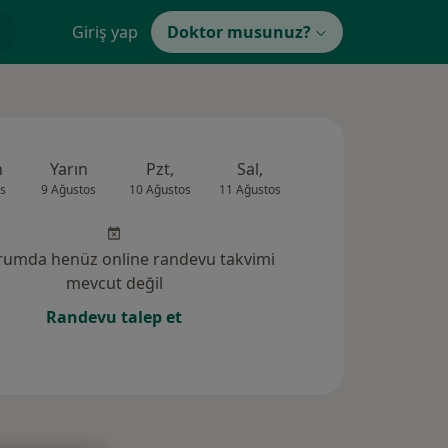
Giriş yap
Doktor musunuz?
n
Yarın
Pzt,
Sal,
Çar,
Per,
s
9 Ağustos
10 Ağustos
11 Ağustos
12 Ağustos
13 Ağus
rumda henüz online randevu takvimi
mevcut değil
Randevu talep et