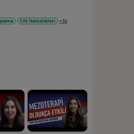
a11y_sr_more_diseases
gzama
Cilt Hastalıkları
+36