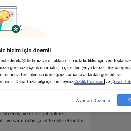
r
Sigortalar
Görüşler (13)
lar
iniz bizim için önemli
l; kişinin kendini iyi hissetmesinin ve
abul ederek, Şirketimiz ve ortaklarımızın istatistikler için veri toplam
toloji benim için, bilimsel yaklaşımın
arınıza göre size içerik sunmak için çerezleri (veya benzer teknolojiler
e yenilenen özel bir alandır.
 olursunuz.Tercihlerinizi istediğiniz zaman ayarlardan görebilir ve
i ve yaşam tarzı birbirinden farklıdır. Bu
lirsiniz. Daha fazla bilgi için inceleyiniz,
Gizlilik Politikası
ve
Çerez Poli
yerine; cilt sağlığını bütüncül olarak
rı hedefleyen bir yaklaşımı
K
Ayarları Düzenle
izin en iyi ve en doğal hâline
lir ve samimi bir şekilde eşlik etmektir.