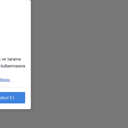
ak ve tarama
i) kullanmasına
tikası.
abul Et