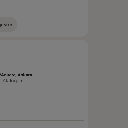
öster
neyim hakkında
a/Ankara, Ankara
Bal Akdoğan