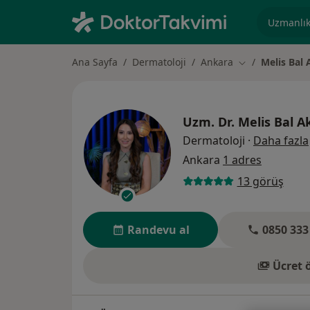
Uzmanlık, 
Ana Sayfa
Dermatoloji
Ankara
Melis Bal
Şehir değiştir
Uzm. Dr.
Melis Bal 
Dermatoloji
·
Daha fazla
Ankara
1 adres
13 görüş
Randevu al
0850 333
Ücret 