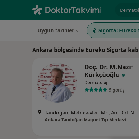
Uzmanlık, 
Uygun tarihler
Sigorta:
Eureko 
Ankara bölgesinde Eureko Sigorta ka
Doç. Dr. M.Nazif
Kürkçüoğlu
Dermatoloji
5 görüş
Tandoğan, Mebusevleri Mh, Anıt Cd. No:12 Çankaya, Ankara
Ankara Tandoğan Magnet Tıp Merkezi