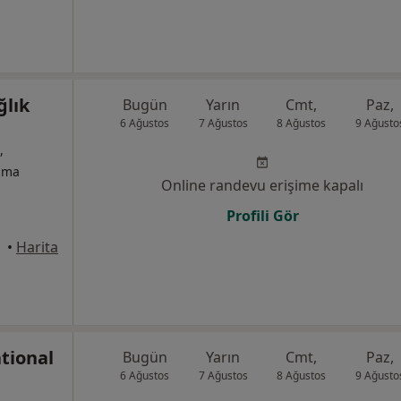
ğlık
Bugün
Yarın
Cmt,
Paz,
6 Ağustos
7 Ağustos
8 Ağustos
9 Ağusto
,
izma
Online randevu erişime kapalı
Profili Gör
•
Harita
tional
Bugün
Yarın
Cmt,
Paz,
6 Ağustos
7 Ağustos
8 Ağustos
9 Ağusto