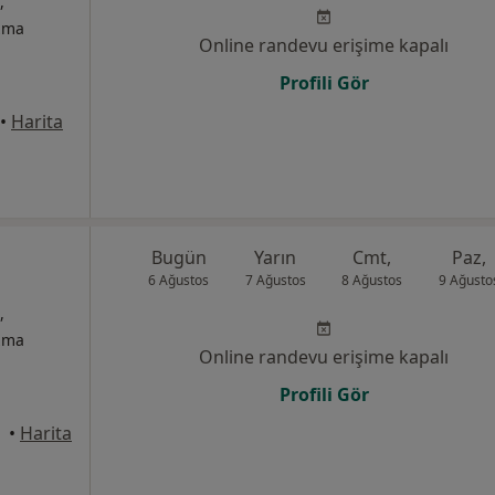
,
izma
Online randevu erişime kapalı
Profili Gör
•
Harita
Bugün
Yarın
Cmt,
Paz,
6 Ağustos
7 Ağustos
8 Ağustos
9 Ağusto
,
izma
Online randevu erişime kapalı
Profili Gör
•
Harita