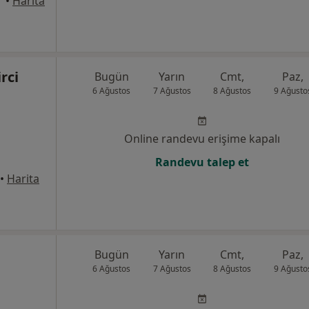
•
Harita
rci
Bugün
Yarın
Cmt,
Paz,
6 Ağustos
7 Ağustos
8 Ağustos
9 Ağusto
Online randevu erişime kapalı
Randevu talep et
•
Harita
Bugün
Yarın
Cmt,
Paz,
6 Ağustos
7 Ağustos
8 Ağustos
9 Ağusto