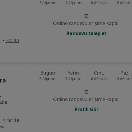
6 Ağustos
7 Ağustos
8 Ağustos
9 Ağusto
Online randevu erişime kapalı
Randevu talep et
nkaya
•
Harita
Bugün
Yarın
Cmt,
Paz,
ra
6 Ağustos
7 Ağustos
8 Ağustos
9 Ağusto
,
Online randevu erişime kapalı
zla
Profili Gör
, Sincan
•
Harita
si