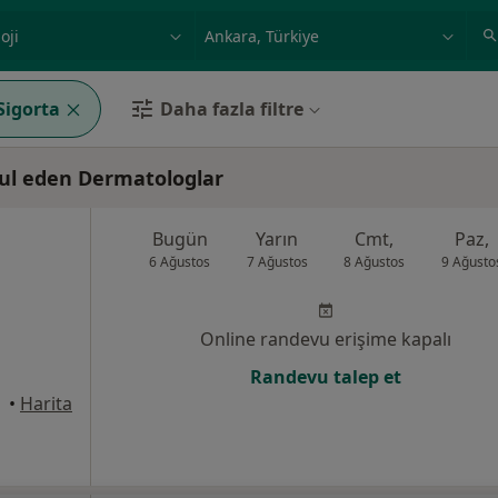
ilgi alanı ve hastalık, isim
örnek: İstanbul
Sigorta
Daha fazla filtre
bul eden Dermatologlar
Bugün
Yarın
Cmt,
Paz,
6 Ağustos
7 Ağustos
8 Ağustos
9 Ağusto
Online randevu erişime kapalı
Randevu talep et
•
Harita