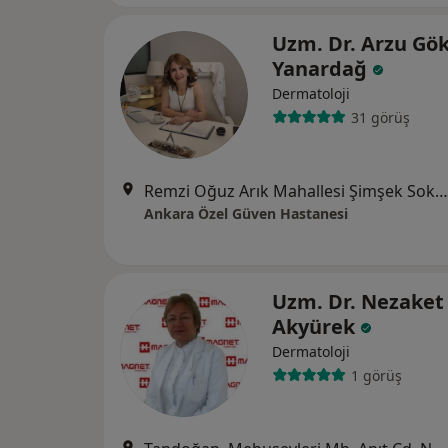
Uzm. Dr. Arzu Gö
Yanardağ
Dermatoloji
31 görüş
Remzi Oğuz Arık Mahallesi Şimşek Sokak No:29 Kavaklıdere, Çankaya
Ankara Özel Güven Hastanesi
Uzm. Dr. Nezaket
Akyürek
Dermatoloji
1 görüş