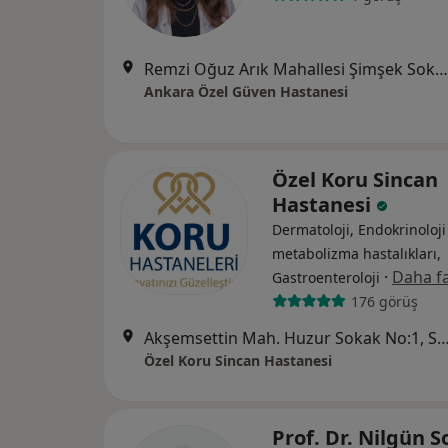
Remzi Oğuz Arık Mahallesi Şimşek Sokak No:29 Kavaklıdere, Çankaya
Ankara Özel Güven Hastanesi
Özel Koru Sincan
Hastanesi
Dermatoloji, Endokrinoloji
metabolizma hastalıkları,
·
Daha fa
Gastroenteroloji
176 görüş
Akşemsettin Mah. Huzur Sokak No:1,
Özel Koru Sincan Hastanesi
Prof. Dr. Nilgün S