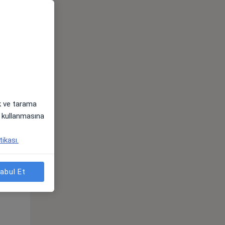
Pzt,
Sal,
Çar,
s
10 Ağustos
11 Ağustos
12 Ağustos
ak ve tarama
i) kullanmasına
tikası.
Pzt,
Sal,
Çar,
s
10 Ağustos
11 Ağustos
12 Ağustos
abul Et