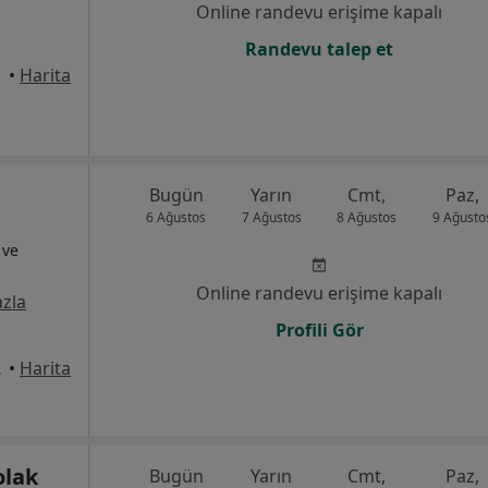
Online randevu erişime kapalı
Randevu talep et
•
Harita
Bugün
Yarın
Cmt,
Paz,
6 Ağustos
7 Ağustos
8 Ağustos
9 Ağusto
 ve
Online randevu erişime kapalı
zla
Profili Gör
 Sincan
•
Harita
olak
Bugün
Yarın
Cmt,
Paz,