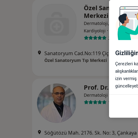
Özel Sanatoryum 
Merkezi
Dermatoloji, İç hastalıkları
·
Daha fazla
Kardiyoloji
2 görüş
Gizliliğ
Sanatoryum Cad.No:119 Çiçeçekli M
Özel Sanatoryum Tıp Merkezi
Çerezleri k
alışkanlıkl
izin vermiş
Prof. Dr. Ahmet 
güncelleyebi
Dermatoloji
1 görüş
Söğütözü Mah. 2176. Sk. No: 3, Çankaya