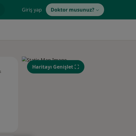
Giriş yap
Doktor musunuz?
Pzt,
Sal,
Çar,
Haritayı Genişlet
s
10 Ağustos
11 Ağustos
12 Ağustos