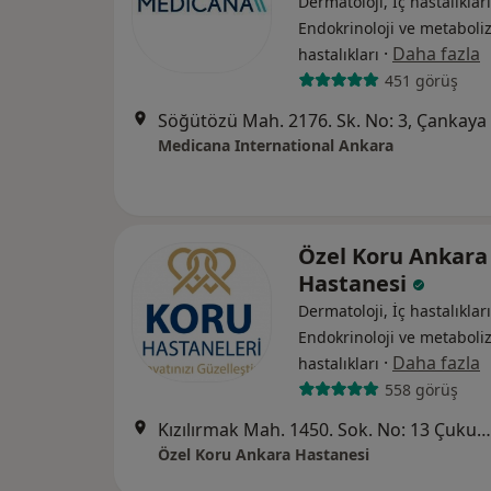
Dermatoloji, İç hastalıkları
Endokrinoloji ve metabol
·
Daha fazla
hastalıkları
451 görüş
Söğütözü Mah. 2176. Sk. No: 3, Çankaya
Medicana International Ankara
Özel Koru Ankara
Hastanesi
Dermatoloji, İç hastalıkları
Endokrinoloji ve metabol
·
Daha fazla
hastalıkları
558 görüş
Kızılırmak Mah. 1450. Sok. No: 13 Çukurambar, Ankara
Özel Koru Ankara Hastanesi