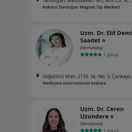
Tandoğan, Mebusevleri Mh, Anıt Cd. No:12 Çankaya, Ankara
Ankara Tandoğan Magnet Tıp Merkezi
Uzm. Dr. Elif Demi
Saadet
Dermatoloji
1 görüş
Söğütözü Mah. 2176. Sk. No: 3, Çankaya
Medicana International Ankara
Uzm. Dr. Ceren
Uzundere
Dermatoloji
1 görüş