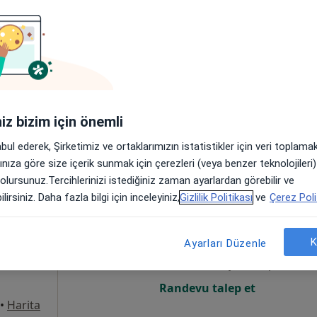
Tıp
Bugün
Yarın
Cmt,
Paz,
6 Ağustos
7 Ağustos
8 Ağustos
9 Ağusto
,
Online randevu erişime kapalı
Profili Gör
iniz bizim için önemli
ah., Ankara
•
Harita
abul ederek, Şirketimiz ve ortaklarımızın istatistikler için veri toplam
arınıza göre size içerik sunmak için çerezleri (veya benzer teknolojiler
 olursunuz.Tercihlerinizi istediğiniz zaman ayarlardan görebilir ve
Akar
lirsiniz. Daha fazla bilgi için inceleyiniz,
Gizlilik Politikası
ve
Çerez Poli
Bugün
Yarın
Cmt,
Paz,
6 Ağustos
7 Ağustos
8 Ağustos
9 Ağusto
K
Ayarları Düzenle
Online randevu erişime kapalı
Randevu talep et
•
Harita