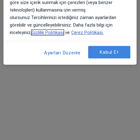
göre size içerik sunmak için çerezleri (veya benzer
Bu uzman ilgili adres için online danışmanlık/takvim sunmuyor.
teknolojileri) kullanmasına izin vermiş
olursunuz.Tercihlerinizi istediğiniz zaman ayarlardan
Randevu talep et
görebilir ve güncelleyebilirsiniz. Daha fazla bilgi için
inceleyiniz,
Gizlilik Politikası
ve
Çerez Politikası.
Kabul Et
Ayarları Düzenle
Op. Dr. İsmail Emre Gökce
Genel cerrahi, Sertifikalı medikal estetik, Mezoterapi
32 görüş
Kızılay Mah. Ziya Gökalp Caddesi No:20/1, Ankara
•
Harita
İsmail Emre Gökce Muayenehanesi
Bu uzman ilgili adres için online danışmanlık/takvim sunmuyor.