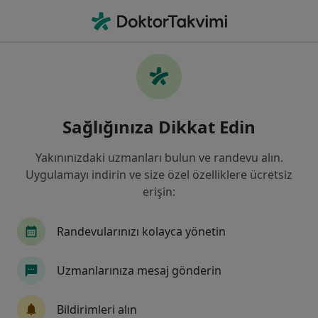
An
Ben • Ankara, Türkiye
Filters
• 1
Sigorta
Harita
Ben, Ankara
Sağlığınıza Dikkat Edin
Yakınınızdaki uzmanları bulun ve randevu alın.
Hangi uzmanlığı aramıştınız?
Uygulamayı indirin ve size özel özelliklere ücretsiz
Dermatoloji
Plastik Rekonstrüktif Ve Estetik C
erişin:
Randevularınızı kolayca yönetin
Uzmanlarınıza mesaj gönderin
Bildirimleri alın