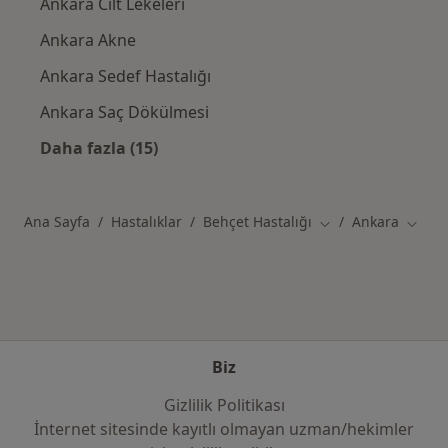
Ankara Cilt Lekeleri
Ankara Akne
Ankara Sedef Hastalığı
Ankara Saç Dökülmesi
Daha fazla (15)
Kategoride daha fazlası: Ankara şehrinde ilg
Ana Sayfa
Hastalıklar
Behçet Hastalığı
Ankara
Şehir değiştir
Şehir 
Biz
Gizlilik Politikası
İnternet sitesinde kayıtlı olmayan uzman/hekimler