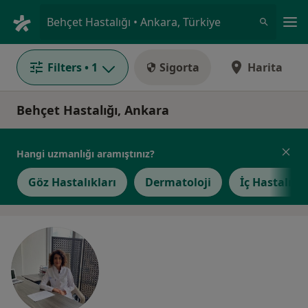
An
Behçet Hastalığı • Ankara, Türkiye
Filters
• 1
Sigorta
Harita
Behçet Hastalığı, Ankara
Hangi uzmanlığı aramıştınız?
Göz Hastalıkları
Dermatoloji
İç Hastalıkla