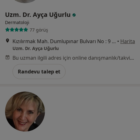
Uzm. Dr. Ayça Uğurlu
Dermatoloji
77 görüş
Kızılırmak Mah. Dumlupınar Bulvarı No : 9 YDA Center A3 Kapısı Kat:7 No: 256, Ankara
•
Harita
Uzm. Dr. Ayça Uğurlu
Bu uzman ilgili adres için online danışmanlık/takvim sunmuyor.
Randevu talep et