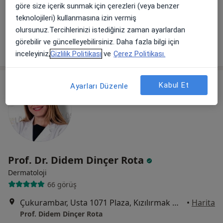
göre size içerik sunmak için çerezleri (veya benzer
Günay Şahin Dalgıç
teknolojileri) kullanmasına izin vermiş
Bu uzman ilgili adres için online danışmanlık/takvim sunmuyor.
olursunuz.Tercihlerinizi istediğiniz zaman ayarlardan
görebilir ve güncelleyebilirsiniz. Daha fazla bilgi için
Randevu talep et
inceleyiniz,
Gizlilik Politikası
ve
Çerez Politikası.
Kabul Et
Ayarları Düzenle
Prof. Dr. Didem Dinçer Rota
Dermatoloji
66 görüş
Çukurambar, Usta 1071 Plaza, Kızılırmak mahallesi, 1443. Cd A blok kat 24 No 162., Ankara
•
Harita
Prof. Didem Dinçer Rota