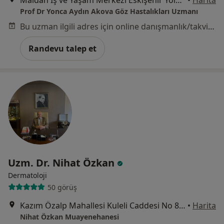
Maidan İş ve Yaşam Merkezi Eskişehir Yolu Bilkent kavşağı C Blok Kat 10 Daire 116, Ankara
•
Harita
Prof Dr Yonca Aydın Akova Göz Hastalıkları Uzmanı
Bu uzman ilgili adres için online danışmanlık/takvim sunmuyor.
Randevu talep et
Uzm. Dr. Nihat Özkan
Dermatoloji
50 görüş
Kazım Özalp Mahallesi Kuleli Caddesi No 89 / 8 - 9 GOP, Ankara
•
Harita
Nihat Özkan Muayenehanesi