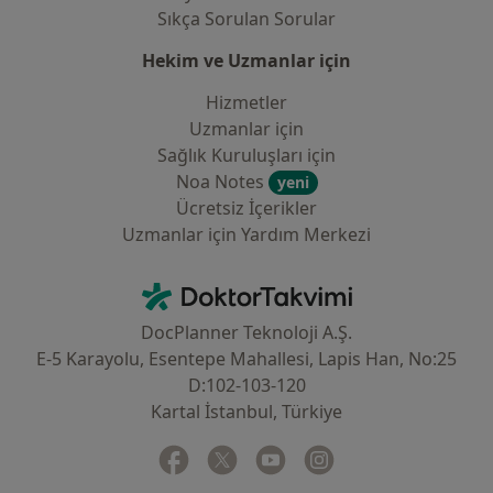
Sıkça Sorulan Sorular
Hekim ve Uzmanlar için
Hizmetler
Uzmanlar için
Sağlık Kuruluşları için
Noa Notes
yeni
Ücretsiz İçerikler
Uzmanlar için Yardım Merkezi
İletişim
DoktorTakvimi - Ana Sayfa
DocPlanner Teknoloji A.Ş.
E-5 Karayolu, Esentepe Mahallesi, Lapis Han, No:25
D:102-103-120
Kartal İstanbul, Türkiye
Facebook
yeni bir sekmede açılır
Twitter
yeni bir sekmede açılır
Youtube
yeni bir sekmede açılır
Instagram
yeni bir sekmede aç