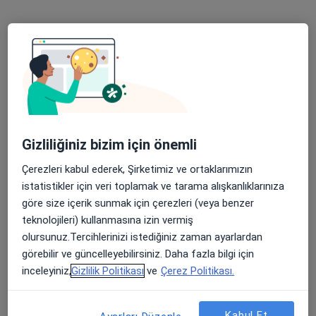
Medicana Ataşehir Hastanesi
Gizliliğiniz bizim için önemli
Dermatoloji, İç hastalıkları, Endokrinoloji ve metabolizma
·
Daha fazla
hastalıkları
Çerezleri kabul ederek, Şirketimiz ve ortaklarımızın
763 görüş
istatistikler için veri toplamak ve tarama alışkanlıklarınıza
göre size içerik sunmak için çerezleri (veya benzer
Küçükbakkalköy Mah. Vedat Günyol Cd. No:24, Ataşehir
•
Harita
teknolojileri) kullanmasına izin vermiş
Medicana Ataşehir Hastanesi
olursunuz.Tercihlerinizi istediğiniz zaman ayarlardan
görebilir ve güncelleyebilirsiniz. Daha fazla bilgi için
inceleyiniz,
Gizlilik Politikası
ve
Çerez Politikası.
Uzm. Dr. Ceren
Buğlem Elgörmüş
Dermatoloji
Kabul Et