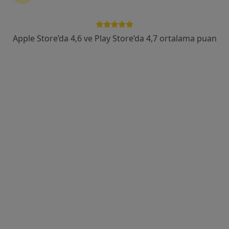
Çobançeşme Mahallesi Fatih Caddesi No:1/8, Bahçelievler
•
Harita
Medipol Bahçelievler Hastanesi
Apple Store’da 4,6 ve Play Store’da 4,7 ortalama puan
Bu uzman ilgili adres için online danışmanlık/takvim sunmuyor.
Randevu talep et
Dr. Öğr. Üyesi Herman Mayısoğlu
Dermatoloji
Eski Londra Asfaltı No: 2, Bahçelievler
•
Harita
Medicana Bahçelievler Hastanesi