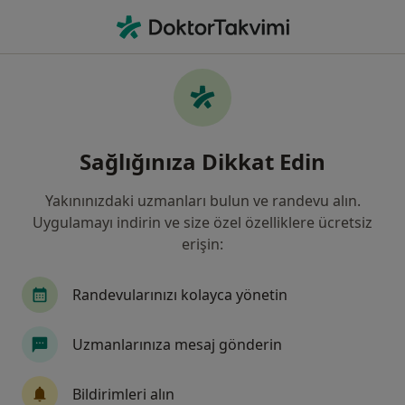
An
Dermatoloji • Istanbul
Filters
Sigorta:
Eureko Sigorta
İstanbul bölgesinde Eureko Sigorta kabul
Sağlığınıza Dikkat Edin
eden Dermatologlar
Yakınınızdaki uzmanları bulun ve randevu alın.
Uygulamayı indirin ve size özel özelliklere ücretsiz
erişin:
Randevularınızı kolayca yönetin
Uzmanlarınıza mesaj gönderin
Uzm. Dr. Hamide Tuna
Dermatoloji
Bildirimleri alın
5 görüş