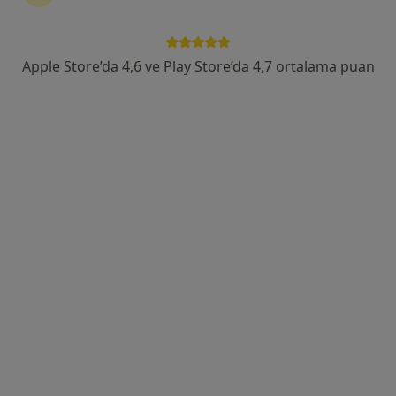
Altayçeşme Mah. Varna Sok.No:16, İstanbul
•
Harita
Maltepe Ersoy Hastanesi
Apple Store’da 4,6 ve Play Store’da 4,7 ortalama puan
Bu uzman ilgili adres için online danışmanlık/takvim sunmuyor.
Randevu talep et
Medicana Ataşehir Hastanesi
Psikiyatri, İç hastalıkları, Endokrinoloji ve metabolizma
·
Daha fazla
hastalıkları
763 görüş