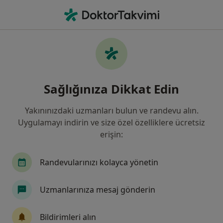
An
Psikiyatri • Istanbul
Filters
Sigorta:
Eureko Sigorta
İstanbul bölgesinde Eureko Sigorta kabul
Sağlığınıza Dikkat Edin
eden Psikiyatristler
Yakınınızdaki uzmanları bulun ve randevu alın.
Uygulamayı indirin ve size özel özelliklere ücretsiz
erişin:
Randevularınızı kolayca yönetin
Uzmanlarınıza mesaj gönderin
Uzm. Dr. Cemal Yalçın Ergezer
Psikiyatri
Bildirimleri alın
3 görüş