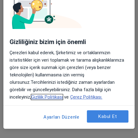
615 görüş
Tem Avrupa Otoyolu Göztepe Çıkışı No: 1Bağcılar, İstanbul
•
Harita
Bağcılar Medipol Mega Üniversite Hastanesi
Gizliliğiniz bizim için önemli
Dr. Öğr. Üyesi İlker
Doç. Dr. Taha Can
Taşdemir
Tuman
Çerezleri kabul ederek, Şirketimiz ve ortaklarımızın
Psikiyatri
Psikiyatri
istatistikler için veri toplamak ve tarama alışkanlıklarınıza
Bu kurumda online uygunluğu bulunan bir doktor veya uzman bulunamadı
göre size içerik sunmak için çerezleri (veya benzer
teknolojileri) kullanmasına izin vermiş
Profili Gör
olursunuz.Tercihlerinizi istediğiniz zaman ayarlardan
görebilir ve güncelleyebilirsiniz. Daha fazla bilgi için
inceleyiniz,
Gizlilik Politikası
ve
Çerez Politikası.
Kabul Et
Ayarları Düzenle