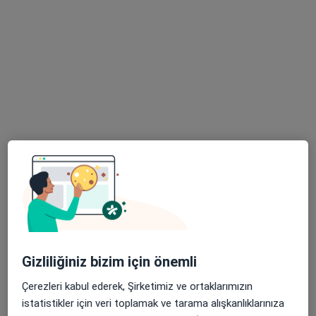
Bu uzman ilgili adres için online danışmanlık/takvim sunmuyor.
Randevu talep et
Dr. Öğr. Üyesi Gökmen Alpaslan Taşkın
Çocuk sağlığı ve hastalıkları
3 görüş
Bulgurlu Mahallesi Alemdağ Caddesi No:100, Üsküdar
•
Harita
Gizliliğiniz bizim için önemli
Medipol Üniversitesi Çamlıca Hastanesi
Çerezleri kabul ederek, Şirketimiz ve ortaklarımızın
Bu uzman ilgili adres için online danışmanlık/takvim sunmuyor.
istatistikler için veri toplamak ve tarama alışkanlıklarınıza