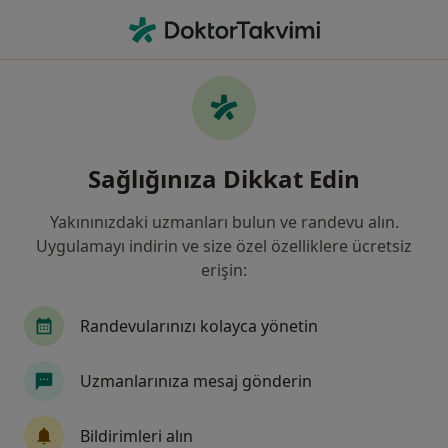
An
Çocuk Sağlığı Ve Hastalıkları • Istanbul
Filters
Sigorta:
Eureko Sigorta
İstanbul bölgesinde Eureko Sigorta kabul
Sağlığınıza Dikkat Edin
eden Çocuk Sağlığı Ve Hastalıkları Doktorla
Yakınınızdaki uzmanları bulun ve randevu alın.
Uygulamayı indirin ve size özel özelliklere ücretsiz
erişin:
Randevularınızı kolayca yönetin
Uzmanlarınıza mesaj gönderin
Uzm. Dr. Arzu Ak
Çocuk sağlığı ve hastalıkları
Bildirimleri alın
6 görüş