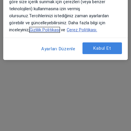
göre size içerik sunmak için çerezleri (veya benzer
Randevu talep et
teknolojileri) kullanmasına izin vermiş
olursunuz.Tercihlerinizi istediğiniz zaman ayarlardan
görebilir ve güncelleyebilirsiniz. Daha fazla bilgi için
inceleyiniz,
Gizlilik Politikası
ve
Çerez Politikası.
Kabul Et
Ayarları Düzenle
Dr. Öğr. Üyesi Mine Başıbüyük
Çocuk sağlığı ve hastalıkları
2 görüş
Bulgurlu Mahallesi Alemdağ Caddesi No:100, Üsküdar
•
Harita
Medipol Üniversitesi Çamlıca Hastanesi
Bu uzman ilgili adres için online danışmanlık/takvim sunmuyor.
Randevu talep et