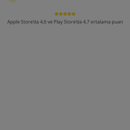
Birlik Mah. Bahçeler Cad. No: 5 (Esenler Kültür Merkezi Karşısı), Esenler
•
Harita
Esenler Medipol Üniversitesi Hastanesi
Apple Store’da 4,6 ve Play Store’da 4,7 ortalama puan
Bu uzman ilgili adres için online danışmanlık/takvim sunmuyor.
Randevu talep et
Uzm. Dr. Zeynel Albayrak
Çocuk sağlığı ve hastalıkları
45 görüş
Cumhuriyet Mahallesi Fedakar Sokak No:13/4 Blok Opal Demir Romance Sitesi, İstanbul
•
Harita