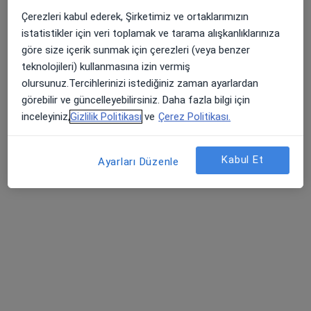
Psk. Hilal Baltacı
Çerezleri kabul ederek, Şirketimiz ve ortaklarımızın
Bu uzman ilgili adres için online danışmanlık/takvim sunmuyor.
istatistikler için veri toplamak ve tarama alışkanlıklarınıza
göre size içerik sunmak için çerezleri (veya benzer
Randevu talep et
teknolojileri) kullanmasına izin vermiş
olursunuz.Tercihlerinizi istediğiniz zaman ayarlardan
görebilir ve güncelleyebilirsiniz. Daha fazla bilgi için
inceleyiniz,
Gizlilik Politikası
ve
Çerez Politikası.
Kabul Et
Ayarları Düzenle
Kl. Psk. Aleyna Doğan
Psikoloji
21 görüş
Adres
Online