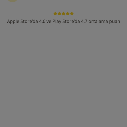
Adres
Online
Apple Store’da 4,6 ve Play Store’da 4,7 ortalama puan
No40/4 Kat 2, İstanbul
•
Harita
Kadıköy-Nefa Psikoloji
Bu uzman ilgili adres için online danışmanlık/takvim sunmuyor.
Randevu talep et
Kl. Psk. Işılay Sarvan