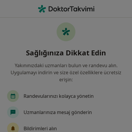
An
Psikoloji • Istanbul
Filters
Sigorta:
Eureko Sigorta
İstanbul bölgesinde Eureko Sigorta kabul
Sağlığınıza Dikkat Edin
eden Psikologlar
Yakınınızdaki uzmanları bulun ve randevu alın.
Uygulamayı indirin ve size özel özelliklere ücretsiz
erişin:
Randevularınızı kolayca yönetin
Uzmanlarınıza mesaj gönderin
Kl. Psk. Nermin Erdoğan
Psikoloji, Pedagoji, Psikolojik danışma ve rehberlik
Bildirimleri alın
158 görüş