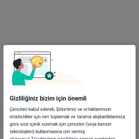
Randevu talep et
Prof. Dr. Cüneyt Koçaş
Kardiyoloji
23 görüş
Gizliliğiniz bizim için önemli
Gültepe Mah. Halkalı Cd No: 99, Küçükçekmece
•
Harita
Çerezleri kabul ederek, Şirketimiz ve ortaklarımızın
Biruni Üniversite Hastanesi
istatistikler için veri toplamak ve tarama alışkanlıklarınıza
Bu uzman ilgili adres için online danışmanlık/takvim sunmuyor.
göre size içerik sunmak için çerezleri (veya benzer
teknolojileri) kullanmasına izin vermiş
Randevu talep et
olursunuz.Tercihlerinizi istediğiniz zaman ayarlardan