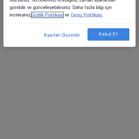
görebilir ve güncelleyebilirsiniz. Daha fazla bilgi için
inceleyiniz,
Gizlilik Politikası
ve
Çerez Politikası.
Kabul Et
Ayarları Düzenle
Prof. Dr. Özlem Esen
Kardiyoloji
29 görüş
Harbiye Mh. Halaskargazi Cd. Lotus Nişantaşı No:38-66 Daire no:1 K:2, Şişli
•
Harita
Prof. Dr. Özlem Batukan Esen Muayenehanesi
Bu uzman ilgili adres için online danışmanlık/takvim sunmuyor.
Randevu talep et