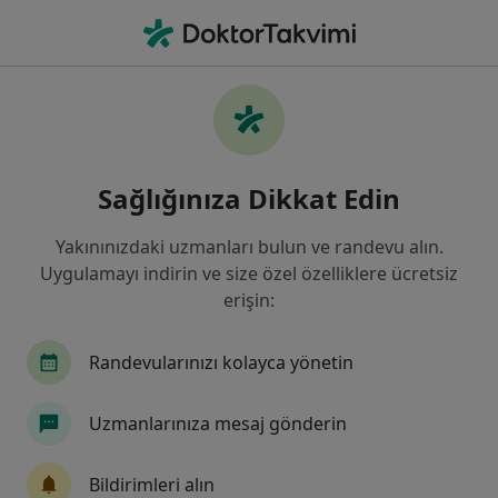
An
Kardiyoloji • Istanbul
Filters
Sigorta:
Eureko Sigorta
İstanbul bölgesinde Eureko Sigorta kabul
Sağlığınıza Dikkat Edin
eden Kardiyologlar
Yakınınızdaki uzmanları bulun ve randevu alın.
Uygulamayı indirin ve size özel özelliklere ücretsiz
erişin:
Randevularınızı kolayca yönetin
Uzmanlarınıza mesaj gönderin
Uzm. Dr. Mehmet Beşiroğlu
Kardiyoloji
Bildirimleri alın
22 görüş