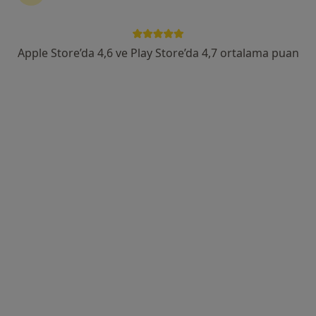
Tem Avrupa Otoyolu Göztepe Çıkışı No: 1Bağcılar, İstanbul
•
Harita
Bağcılar Medipol Mega Üniversite Hastanesi
Apple Store’da 4,6 ve Play Store’da 4,7 ortalama puan
Bu uzman ilgili adres için online danışmanlık/takvim sunmuyor.
Randevu talep et
Prof. Dr. İbrahim Oğuz Karaca
Kardiyoloji
Tem Avrupa Otoyolu Göztepe Çıkışı No: 1Bağcılar, İstanbul
•
Harita
Bağcılar Medipol Mega Üniversite Hastanesi