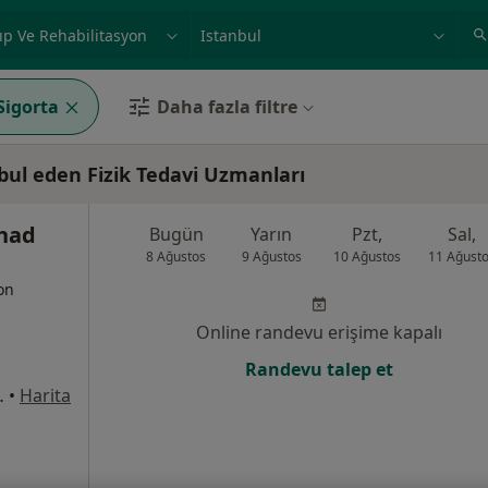
ilgi alanı ve hastalık, isim
örnek: İstanbul
Sigorta
Daha fazla filtre
bul eden Fizik Tedavi Uzmanları
rhad
Bugün
Yarın
Pzt,
Sal,
8 Ağustos
9 Ağustos
10 Ağustos
11 Ağust
yon
Online randevu erişime kapalı
Randevu talep et
rkezi Karşısı), Esenler
•
Harita