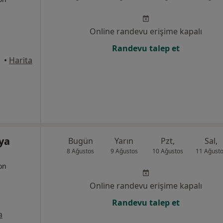
Online randevu erişime kapalı
Randevu talep et
anbul
•
Harita
lya
Bugün
Yarın
Pzt,
Sal,
8 Ağustos
9 Ağustos
10 Ağustos
11 Ağust
yon
Online randevu erişime kapalı
Randevu talep et
a