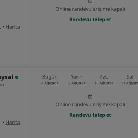
Online randevu erişime kapalı
Randevu talep et
1/8, Bahçelievler
•
Harita
aysal
Bugün
Yarın
Pzt,
Sal,
8 Ağustos
9 Ağustos
10 Ağustos
11 Ağust
yon
Online randevu erişime kapalı
Randevu talep et
•
Harita