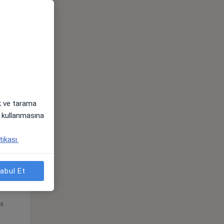
Çar,
Per,
Cum,
os
12 Ağustos
13 Ağustos
14 Ağustos
ak ve tarama
i) kullanmasına
tikası.
abul Et
Çar,
Per,
Cum,
os
12 Ağustos
13 Ağustos
14 Ağustos