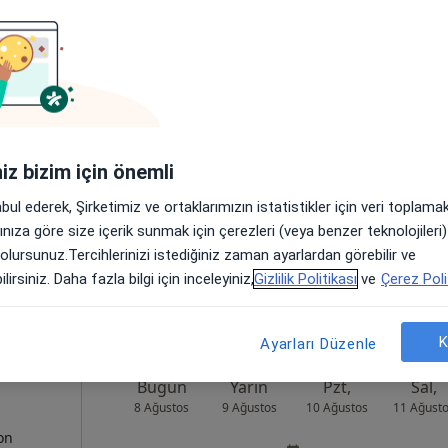
u
Bugün
Yarın
Pzt,
Sal,
8 Ağustos
9 Ağustos
10 Ağustos
11 Ağust
yon
Online randevu erişime kapalı
iniz bizim için önemli
Randevu talep et
abul ederek, Şirketimiz ve ortaklarımızın istatistikler için veri toplam
anbul
•
Harita
arınıza göre size içerik sunmak için çerezleri (veya benzer teknolojiler
 olursunuz.Tercihlerinizi istediğiniz zaman ayarlardan görebilir ve
lirsiniz. Daha fazla bilgi için inceleyiniz,
Gizlilik Politikası
ve
Çerez Poli
K
Ayarları Düzenle
Bugün
Yarın
Pzt,
Sal,
8 Ağustos
9 Ağustos
10 Ağustos
11 Ağust
yon