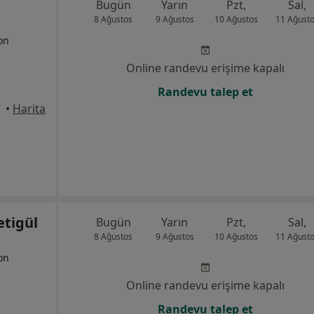
Bugün
Yarın
Pzt,
Sal,
8 Ağustos
9 Ağustos
10 Ağustos
11 Ağust
yon
Online randevu erişime kapalı
Randevu talep et
anbul
•
Harita
etigül
Bugün
Yarın
Pzt,
Sal,
8 Ağustos
9 Ağustos
10 Ağustos
11 Ağust
yon
Online randevu erişime kapalı
Randevu talep et