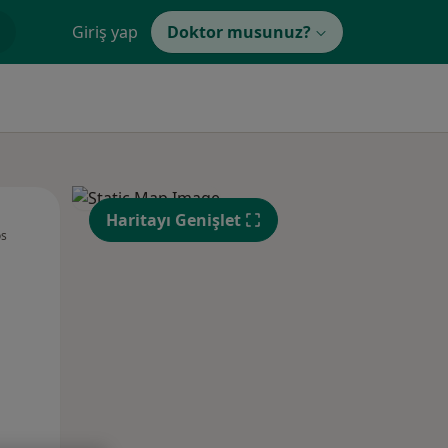
Giriş yap
Doktor musunuz?
Çar,
Per,
Cum,
Haritayı Genişlet
os
12 Ağustos
13 Ağustos
14 Ağustos