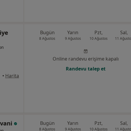
iye
Bugün
Yarın
Pzt,
Sal,
8 Ağustos
9 Ağustos
10 Ağustos
11 Ağust
yon
Online randevu erişime kapalı
Randevu talep et
•
Harita
zvani
Bugün
Yarın
Pzt,
Sal,
8 Ağustos
9 Ağustos
10 Ağustos
11 Ağust
yon