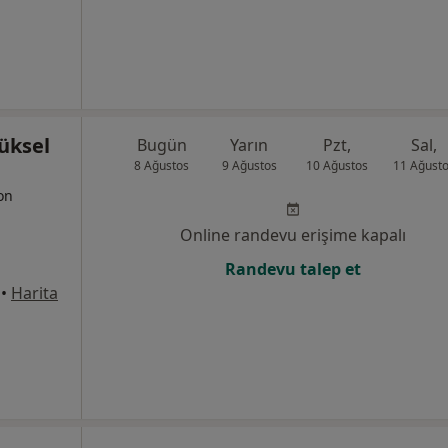
üksel
Bugün
Yarın
Pzt,
Sal,
8 Ağustos
9 Ağustos
10 Ağustos
11 Ağust
yon
Online randevu erişime kapalı
Randevu talep et
•
Harita