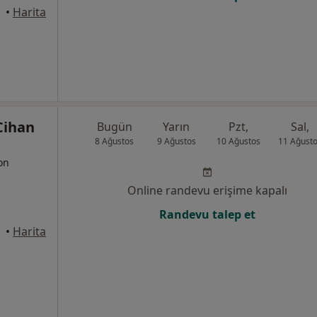
anbul
•
Harita
Cihan
Bugün
Yarın
Pzt,
Sal,
8 Ağustos
9 Ağustos
10 Ağustos
11 Ağust
yon
Online randevu erişime kapalı
Randevu talep et
•
Harita