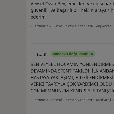
Veysel Ozan Bey, emekleri ve ilgisi hari
güvenilir ve başarılı bir hekim arayan h
ederim.
9 Temmuz 2026
•
Prof. Dr. Veysel Ozan Tanık
•
Anjiyografi
s....n
Randevu doğrulandı
S
BEN VEYSEL HOCAMIN YÖNLENDİRMESİ
DEVAMINDA STENT TAKILDI. İLK ANDA
HASTAYA YAKLAŞIMI, BİLGİLENDİRMES
VERİCİ TAVRIYLA ÇOK YARDIMCI OLDU 
ÇOK MEMNUNUM KENDİSİYLE TANIŞTI
3 Temmuz 2026
•
Prof. Dr. Veysel Ozan Tanık
•
Kardiyoloji 