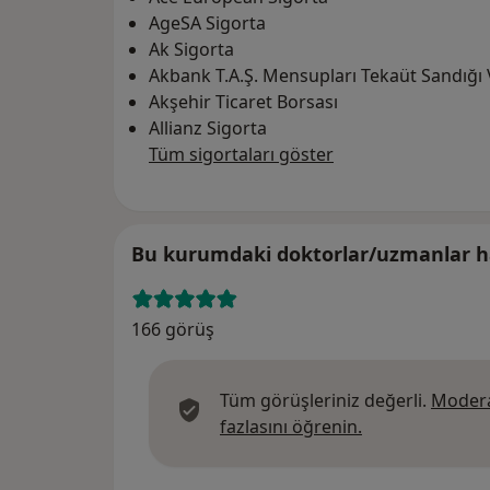
AgeSA Sigorta
Ak Sigorta
Akbank T.A.Ş. Mensupları Tekaüt Sandığı 
Akşehir Ticaret Borsası
Allianz Sigorta
Tüm sigortaları göster
Bu kurumdaki doktorlar/uzmanlar ha
166 görüş
Tüm görüşleriniz değerli.
Modera
Görüşler hakkın
fazlasını öğrenin.