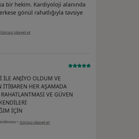
ka bir hekim. Kardiyoloji alanında
erkese gönül rahatlığıyla tavsiye
kullanıcının görüşüne göre na...ç
•
Görüşü şikayet et
 İLE ANJİYO OLDUM VE
N İTİBAREN HER AŞAMADA
İ RAHATLANTMASI VE GÜVEN
KENDİLERİ
ĞIM İÇİN
kullanıcının görüşüne göre s....n
Randevusu
•
Görüşü şikayet et