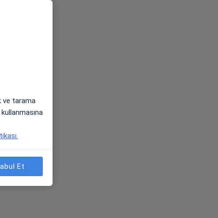
ak ve tarama
i) kullanmasına
tikası.
abul Et