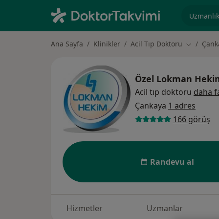
Uzmanlık, 
Ana Sayfa
Klinikler
Acil Tıp Doktoru
Çank
Şehir deği
Özel Lokman Heki
Acil tıp doktoru
daha f
Çankaya
1 adres
166 görüş
Randevu al
Hizmetler
Uzmanlar