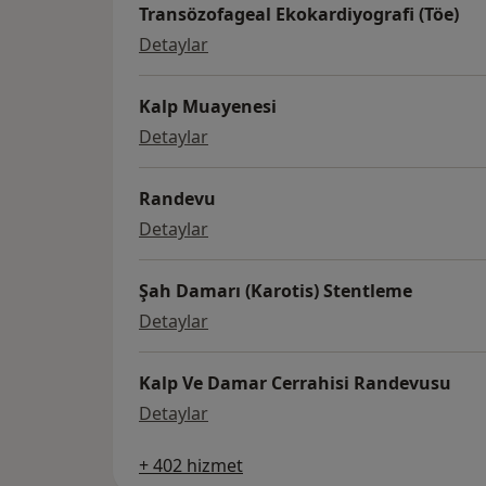
Transözofageal Ekokardiyografi (Töe)
Transözofageal Ekokardiyografi (
Detaylar
Kalp Muayenesi
Kalp Muayenesi
Detaylar
Randevu
Randevu
Detaylar
Şah Damarı (Karotis) Stentleme
Şah Damarı (Karotis) Stentleme
Detaylar
Kalp Ve Damar Cerrahisi Randevusu
Kalp Ve Damar Cerrahisi Randevu
Detaylar
+ 402 hizmet