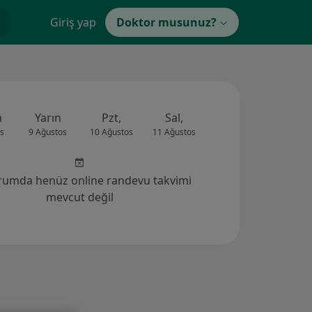
Giriş yap
Doktor musunuz?
n
Yarın
Pzt,
Sal,
Çar,
Per,
s
9 Ağustos
10 Ağustos
11 Ağustos
12 Ağustos
13 Ağus
rumda henüz online randevu takvimi
mevcut değil