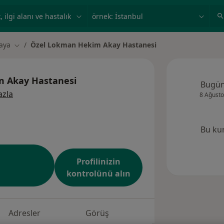
ilgi alanı ve hastalık, isim
örnek: İstanbul
aya
Özel Lokman Hekim Akay Hastanesi
ştir
Şehir değiştir
m Akay Hastanesi
Bugü
azla
8 Ağusto
Bu ku
Profilinizin
kontrolünü alın
Adresler
Görüş