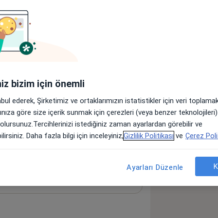
Fizyoterapist
Diyetisyen
iniz bizim için önemli
manı
Nörolog
abul ederek, Şirketimiz ve ortaklarımızın istatistikler için veri toplam
Psikiyatrist
arınıza göre size içerik sunmak için çerezleri (veya benzer teknolojiler
Başka bir uzmanlık arayın
 olursunuz.Tercihlerinizi istediğiniz zaman ayarlardan görebilir ve
lirsiniz. Daha fazla bilgi için inceleyiniz,
Gizlilik Politikası
ve
Çerez Poli
K
Ayarları Düzenle