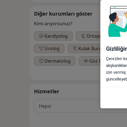
Diğer kurumları göster
Kimi arıyorsunuz?
Kardiyolog
Ortopedist
Gizliliğ
Ürolog
Kulak Burun Boğaz Uz
Çerezleri k
Dermatolog
Göz Doktoru
alışkanlıkl
izin vermiş
güncelleyebi
Hizmetler
Hepsi