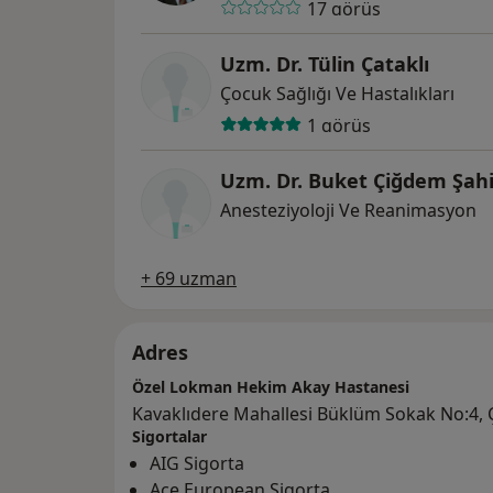
17 görüş
Uzm. Dr. Tülin Çataklı
Çocuk Sağlığı Ve Hastalıkları
1 görüş
Uzm. Dr. Buket Çiğdem Şah
Anesteziyoloji Ve Reanimasyon
+ 69 uzman
Adres
Özel Lokman Hekim Akay Hastanesi
Kavaklıdere Mahallesi Büklüm Sokak No:4,
Sigortalar
AIG Sigorta
Ace European Sigorta