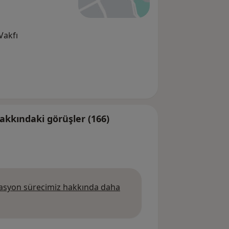
Vakfı
kkındaki görüşler (166)
syon sürecimiz hakkında daha
da daha fazla bilgi edinin