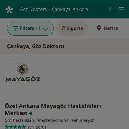
An
Göz Doktoru • Çankaya, Ankara
Filters
• 1
Sigorta
Harita
Çankaya, Göz Doktoru
Özel Ankara Mayagöz Hastalıkları
Merkezi
Göz hastalıkları, Anesteziyoloji ve reanimasyon
171 görüş