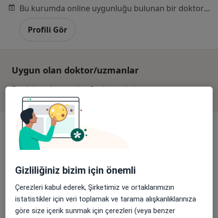
Bu kurumda online uygunluğu bulunan bir doktor veya uzman bulunamadı
Profili Gör
Uygun olan doktor/uzmanlar
Bu doktor/uzmanlar Çankaya, Ankara aramanıza
yakın bölgelerde bulunuyor.
Gizliliğiniz bizim için önemli
Çerezleri kabul ederek, Şirketimiz ve ortaklarımızın
Özel Mayagöz Tıp Merkezi Keçiören
istatistikler için veri toplamak ve tarama alışkanlıklarınıza
göre size içerik sunmak için çerezleri (veya benzer
Göz hastalıkları, Anesteziyoloji ve reanimasyon