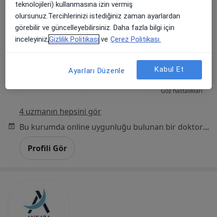
teknolojileri) kullanmasına izin vermiş
42 görüş
olursunuz.Tercihlerinizi istediğiniz zaman ayarlardan
Güçlükaya Mah. Kızlar Pınarı Cad. No:7 Ankara, Keçiören
•
Harita
görebilir ve güncelleyebilirsiniz. Daha fazla bilgi için
Özel Mayagöz Tıp Merkezi Keçiören
inceleyiniz,
Gizlilik Politikası
ve
Çerez Politikası.
Kabul Et
Ayarları Düzenle
Op. Dr. Bekir Koç
Op. Dr. Tuğhan Duran
Op. Dr. Halit
Göz hastalıkları
Göz hastalıkları
Müstakim
Göz hastalıkları
4 uzmanın hepsini gör
Bu kurumda online uygunluğu bulunan bir doktor veya uzman bulunamadı
Profili Gör