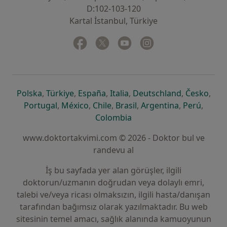
D:102-103-120
Kartal İstanbul, Türkiye
Facebook
yeni bir sekmede açılır
Twitter
yeni bir sekmede açılır
Youtube
yeni bir sekmede açılır
Instagram
yeni bir sekmede aç
yeni bir sekmede açılır
yeni bir sekmede açılır
yeni bir sekmede açılır
yeni bir sekmede açılır
yeni bir sek
yeni 
Polska
,
Türkiye
,
España
,
Italia
,
Deutschland
,
Česko
,
yeni bir sekmede açılır
yeni bir sekmede açılır
yeni bir sekmede açılır
yeni bir sekmede açılır
yeni bir sekm
yeni bi
Portugal
,
México
,
Chile
,
Brasil
,
Argentina
,
Perú
,
yeni bir sekmede açılır
Colombia
www.doktortakvimi.com © 2026 - Doktor bul ve
randevu al
İş bu sayfada yer alan görüşler, ilgili
doktorun/uzmanın doğrudan veya dolaylı emri,
talebi ve/veya ricası olmaksızın, ilgili hasta/danışan
tarafından bağımsız olarak yazılmaktadır. Bu web
sitesinin temel amacı, sağlık alanında kamuoyunun