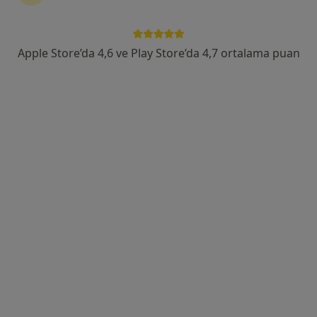
Söğütözü Mah. 2176. Sk. No: 3, Çankaya
•
Harita
Medicana International Ankara
Apple Store’da 4,6 ve Play Store’da 4,7 ortalama puan
Bu uzman ilgili adres için online danışmanlık/takvim sunmuyor.
Randevu talep et
A Life Hospital Sağlık Grubu
Dermatoloji, İç hastalıkları, Endokrinoloji ve metabolizma
·
Daha fazla
hastalıkları
580 görüş