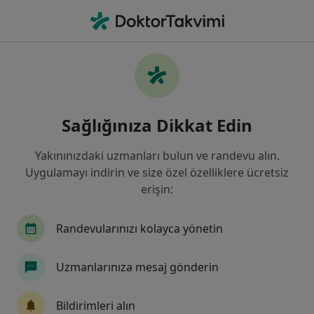
An
Dermatoloji • Ankara, Türkiye
Filters
Sigorta:
Ergo Sigorta
Ankara bölgesinde Ergo Sigorta kabul eden
Sağlığınıza Dikkat Edin
Dermatologlar
Yakınınızdaki uzmanları bulun ve randevu alın.
Uygulamayı indirin ve size özel özelliklere ücretsiz
erişin:
Randevularınızı kolayca yönetin
Uzmanlarınıza mesaj gönderin
Prof. Dr. Ahmet Akar
Dermatoloji
Bildirimleri alın
1 görüş