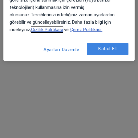
teknolojileri) kullanmasına izin vermiş
Söğütözü Mah. 2176. Sk. No: 3, Çankaya
•
Harita
olursunuz.Tercihlerinizi istediğiniz zaman ayarlardan
Medicana International Ankara
görebilir ve güncelleyebilirsiniz. Daha fazla bilgi için
Bu kurumda online uygunluğu bulunan bir doktor veya uzman bulunamadı
inceleyiniz,
Gizlilik Politikası
ve
Çerez Politikası.
Profili Gör
Kabul Et
Ayarları Düzenle
Özel Koru Ankara Hastanesi
Dermatoloji, İç hastalıkları, Endokrinoloji ve metabolizma
·
Daha fazla
hastalıkları
558 görüş