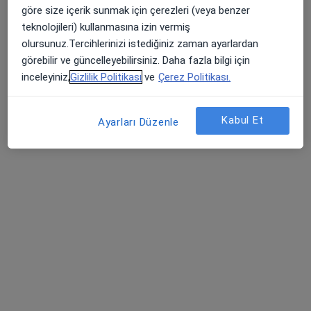
göre size içerik sunmak için çerezleri (veya benzer
Çırkan Mahallesi Atatürk Bulvarı No : 26 / 1 Konacık, Muğla
•
Harita
teknolojileri) kullanmasına izin vermiş
Ethem Mercan Muayenehanesi
olursunuz.Tercihlerinizi istediğiniz zaman ayarlardan
Bu uzman ilgili adres için online danışmanlık/takvim sunmuyor.
görebilir ve güncelleyebilirsiniz. Daha fazla bilgi için
inceleyiniz,
Gizlilik Politikası
ve
Çerez Politikası.
Randevu talep et
Kabul Et
Ayarları Düzenle
Op. Dr. Müge Keskin
Kadın hastalıkları ve doğum
55 görüş
Türkkuyusu Mahallesi Mars Mabedi Caddesi No: 33/35, Bodrum
•
Harita