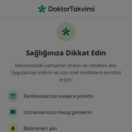
An
Genital Siğil • Bodrum, Muğla
Filters
• 1
Sigorta
Harita
Genital Siğil, Bodrum
Sağlığınıza Dikkat Edin
Yakınınızdaki uzmanları bulun ve randevu alın.
Hangi uzmanlığı aramıştınız?
Uygulamayı indirin ve size özel özelliklere ücretsiz
Kadın Hastalıkları Ve Doğum
Üroloji
Derm
erişin:
Randevularınızı kolayca yönetin
Uzmanlarınıza mesaj gönderin
Bildirimleri alın