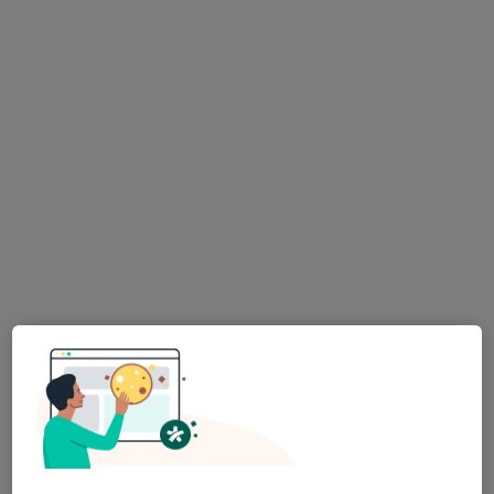
30 görüş
İmbatlı Mahallesi 1825. Sokak No:12, Karşıyaka
•
Harita
Medical Point İzmir Hastanesi
Bu uzman ilgili adres için online danışmanlık/takvim sunmuyor.
Randevu talep et
Op. Dr. Vedat Deniz
Genel cerrahi
1 görüş