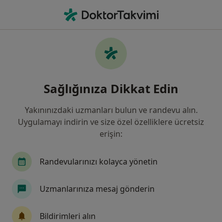
An
Hemoroid • Karşıyaka, İzmir
Filters
• 1
Sigorta
Harita
Hemoroid, Karşıyaka
Sağlığınıza Dikkat Edin
Yakınınızdaki uzmanları bulun ve randevu alın.
Hangi uzmanlığı aramıştınız?
Uygulamayı indirin ve size özel özelliklere ücretsiz
Genel Cerrahi
İç Hastalıkları
Ortopedi Ve 
erişin:
Randevularınızı kolayca yönetin
Uzmanlarınıza mesaj gönderin
Bildirimleri alın