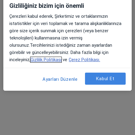
Gizliliğiniz bizim için önemli
İmbatlı Mahallesi 1825. Sokak No:12, Karşıyaka
•
Harita
Medical Point İzmir Hastanesi
Çerezleri kabul ederek, Şirketimiz ve ortaklarımızın
Bu uzman ilgili adres için online danışmanlık/takvim sunmuyor.
istatistikler için veri toplamak ve tarama alışkanlıklarınıza
göre size içerik sunmak için çerezleri (veya benzer
Randevu talep et
teknolojileri) kullanmasına izin vermiş
olursunuz.Tercihlerinizi istediğiniz zaman ayarlardan
görebilir ve güncelleyebilirsiniz. Daha fazla bilgi için
inceleyiniz,
Gizlilik Politikası
ve
Çerez Politikası.
Kabul Et
Ayarları Düzenle
Op. Dr. Güven Yiğit
Genel cerrahi
7 görüş
Şemikler Mah. Anadolu Cad.No:593, Karşıyaka
•
Harita