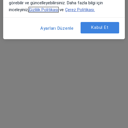
görebilir ve güncelleyebilirsiniz. Daha fazla bilgi için
inceleyiniz,
Gizlilik Politikası
ve
Çerez Politikası.
Kabul Et
Ayarları Düzenle
Psk. Gözde Kutlu
Psikoloji, Aile danışmanlığı
28 görüş
Adres
Online
İsmetpaşa Mahallesi Emile Vitalis Sokak Zekerya Koyuncu Apartmanı No:5 D:5 Çanakkale / Merkez, Çanakkale
•
Harita
Psikolog Gözde Kutlu Danışmanlık Merkezi
Bu uzman ilgili adres için online danışmanlık/takvim sunmuyor.
Randevu talep et