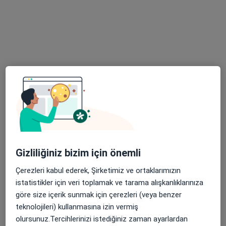
Kl. Psk. Ahmet Vefa Çetin
Psikoloji, Aile danışmanlığı
34 görüş
Adres
Online
Prof. Dr. Ümit Serdaroğlu Cd No:20, Çanakkale
•
Harita
Uzm Kl Psk Ahmet Vefa Çetin
Gizliliğiniz bizim için önemli
Bu uzman ilgili adres için online danışmanlık/takvim sunmuyor.
Çerezleri kabul ederek, Şirketimiz ve ortaklarımızın
istatistikler için veri toplamak ve tarama alışkanlıklarınıza
Randevu talep et
göre size içerik sunmak için çerezleri (veya benzer
teknolojileri) kullanmasına izin vermiş
olursunuz.Tercihlerinizi istediğiniz zaman ayarlardan