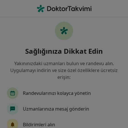
An
Hipokondriazis • Çanakkale, Çanakkale
Filters
• 1
Sigorta
Harita
Hipokondriazis, Çanakkale
Sağlığınıza Dikkat Edin
Yakınınızdaki uzmanları bulun ve randevu alın.
Hangi uzmanlığı aramıştınız?
Uygulamayı indirin ve size özel özelliklere ücretsiz
Psikoloji
Psikiyatri
Aile Danışmanlığı
erişin:
Randevularınızı kolayca yönetin
Uzmanlarınıza mesaj gönderin
Bildirimleri alın